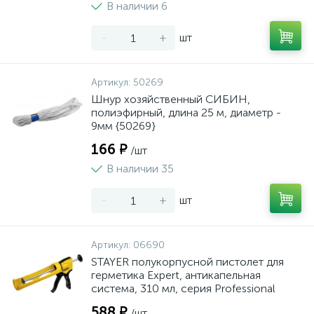
В наличии 6
-
+
шт
Артикул:
50269
Шнур хозяйственный СИБИН,
полиэфирный, длина 25 м, диаметр -
9мм {50269}
166 ₽
/шт
В наличии 35
-
+
шт
Артикул:
06690
STAYER полукорпусной пистолет для
герметика Expert, антикапельная
система, 310 мл, серия Professional
588 ₽
/шт