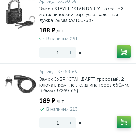
Артикул:
37160-38
Замок STAYER "STANDARD" навесной,
металлический корпус, закаленная
дужка, 38мм {37160-38}
188 ₽
/шт
В наличии 261
-
+
шт
Артикул:
37269-65
Замок ЗУБР "СТАНДАРТ", тросовый, 2
ключа в комплекте, длина троса 650мм,
d 6мм {37269-65}
189 ₽
/шт
В наличии 213
-
+
шт