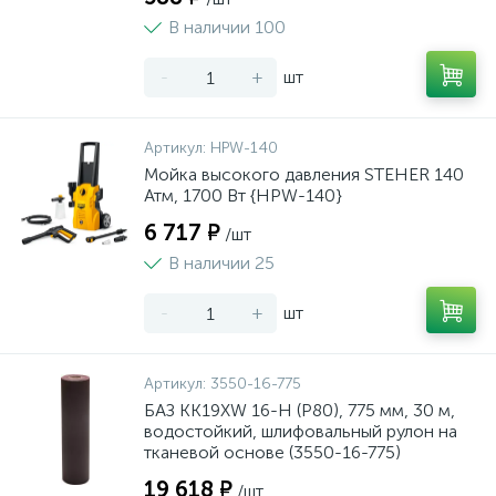
В наличии 100
-
+
шт
Артикул:
HPW-140
Мойка высокого давления STEHER 140
Атм, 1700 Вт {HPW-140}
6 717 ₽
/шт
В наличии 25
-
+
шт
Артикул:
3550-16-775
БАЗ KK19XW 16-H (Р80), 775 мм, 30 м,
водостойкий, шлифовальный рулон на
тканевой основе (3550-16-775)
19 618 ₽
/шт