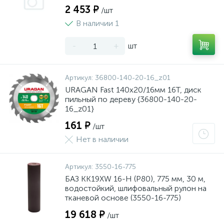
2 453 ₽
/шт
В наличии 1
-
+
шт
Артикул:
36800-140-20-16_z01
URAGAN Fast 140x20/16мм 16Т, диск
пильный по дереву {36800-140-20-
16_z01}
161 ₽
/шт
Нет в наличии
Артикул:
3550-16-775
БАЗ KK19XW 16-H (Р80), 775 мм, 30 м,
водостойкий, шлифовальный рулон на
тканевой основе (3550-16-775)
19 618 ₽
/шт