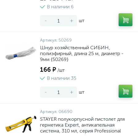
В наличии 6
-
+
шт
Артикул:
50269
Шнур хозяйственный СИБИН,
полиэфирный, длина 25 м, диаметр -
9мм {50269}
166 ₽
/шт
В наличии 35
-
+
шт
Артикул:
06690
STAYER полукорпусной пистолет для
герметика Expert, антикапельная
система, 310 мл, серия Professional