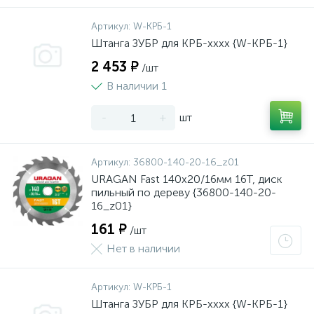
Артикул:
W-КРБ-1
Штанга ЗУБР для КРБ-хххх {W-КРБ-1}
2 453 ₽
/шт
В наличии 1
-
+
шт
Артикул:
36800-140-20-16_z01
URAGAN Fast 140x20/16мм 16Т, диск
пильный по дереву {36800-140-20-
16_z01}
161 ₽
/шт
Нет в наличии
Артикул:
W-КРБ-1
Штанга ЗУБР для КРБ-хххх {W-КРБ-1}