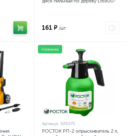
диск пильный по дереву {36800-
140-20-16_z01}
161 ₽
/шт
Новинка
Артикул:
425075
ения
РОСТОК РП-2 опрыскиватель 2 л,