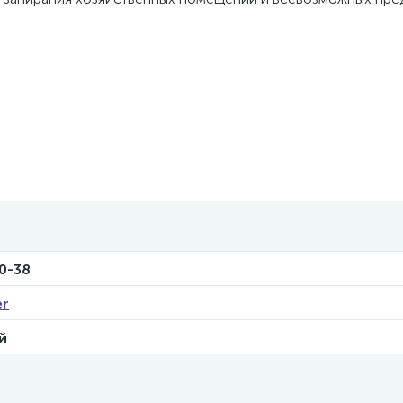
0-38
er
й