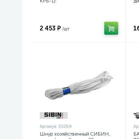
КРБ-1}
ди
14
2 453 ₽
1
/шт
Артикул:
50269
Ар
Шнур хозяйственный СИБИН,
БА