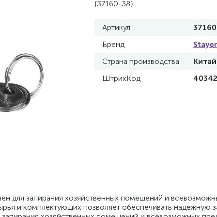
{37160-38}
Артикул
37160
Бренд
Staye
Страна производства
Китай
ШтрихКод
4034
чен для запирания хозяйственных помещений и всевозможн
ырья и комплектующих позволяет обеспечивать надежную з
я запирания хозяйственных помещений и всевозможных пре