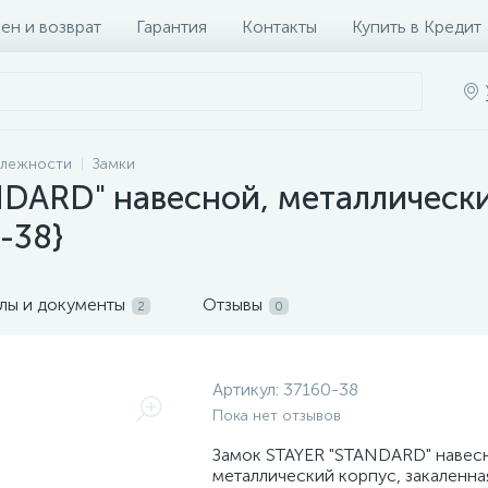
ен и возврат
Гарантия
Контакты
Купить в Кредит
длежности
Замки
DARD" навесной, металлически
-38}
лы и документы
Отзывы
2
0
Артикул:
37160-38
Пока нет отзывов
Замок STAYER "STANDARD" навес
металлический корпус, закаленна