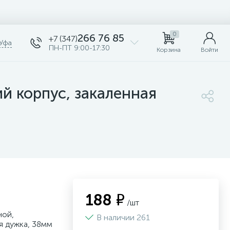
0
266 76 85
+7 (347)
Уфа
ПН-ПТ 9:00-17:30
Корзина
Войти
й корпус, закаленная
188 ₽
/шт
ной,
В наличии 261
я дужка, 38мм