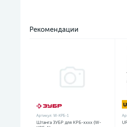
Рекомендации
Артикул:
W-КРБ-1
Ар
Штанга ЗУБР для КРБ-хххх {W-
UR