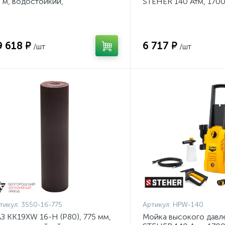
 м, водостойкий,
STEHER 140 Атм, 170
ифовальный рулон на тканевой
140}
нове (3550-16-775)
9 618 ₽
6 717 ₽
/шт
/шт
тикул:
3550-16-775
Артикул:
HPW-140
З KK19XW 16-H (Р80), 775 мм,
Мойка высокого давл