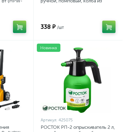
0 Вт {HPW-
ручной, помповый, колба из
полиэтилена {425075}
338 ₽
/шт
Новинка
Артикул:
425075
ения
РОСТОК РП-2 опрыскиватель 2 л,