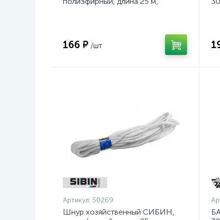
полиэфирный, длина 25 м,
30
диаметр - 9мм {50269}
шл
ос
166 ₽
1
/шт
Артикул:
50269
Ар
Шнур хозяйственный СИБИН,
БА