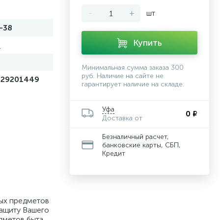
-
+
шт
-38
Купить
r
Минимальная сумма заказа 300
руб. Наличие на сайте не
229201449
гарантирует наличие на складе.
Уфа
0 ₽
Доставка от
Безналичный расчет,
банковские карты, СБП,
Кредит
ых предметов
ащиту Вашего
дметов быта.