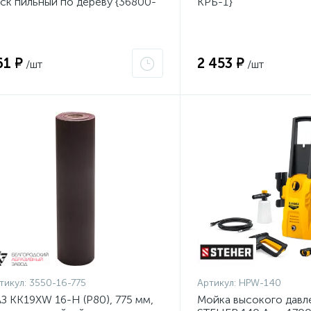
ск пильный по дереву {36800-
КРБ-1}
0-20-16_z01}
61 ₽
2 453 ₽
/шт
/шт
тикул:
3550-16-775
Артикул:
HPW-140
З KK19XW 16-H (Р80), 775 мм,
Мойка высокого давл