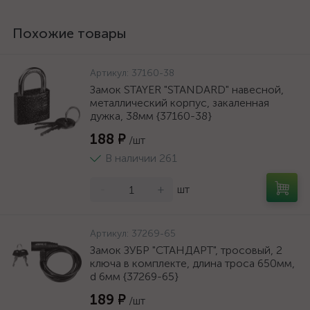
Похожие товары
Артикул:
37160-38
Замок STAYER "STANDARD" навесной,
металлический корпус, закаленная
дужка, 38мм {37160-38}
188 ₽
/шт
В наличии 261
-
+
шт
Артикул:
37269-65
Замок ЗУБР "СТАНДАРТ", тросовый, 2
ключа в комплекте, длина троса 650мм,
d 6мм {37269-65}
189 ₽
/шт