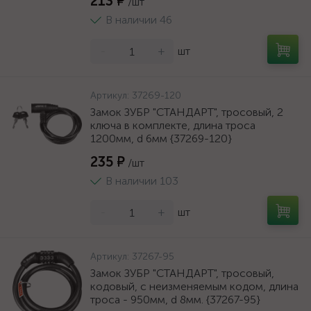
213 ₽
/шт
В наличии 46
-
+
шт
Артикул:
37269-120
Замок ЗУБР "СТАНДАРТ", тросовый, 2
ключа в комплекте, длина троса
1200мм, d 6мм {37269-120}
235 ₽
/шт
В наличии 103
-
+
шт
Артикул:
37267-95
Замок ЗУБР "СТАНДАРТ", тросовый,
кодовый, с неизменяемым кодом, длина
троса - 950мм, d 8мм. {37267-95}