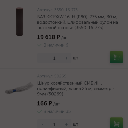
Артикул:
3550-16-775
БАЗ KK19XW 16-H (Р80), 775 мм, 30 м,
водостойкий, шлифовальный рулон на
тканевой основе (3550-16-775)
19 618 ₽
/шт
В наличии 6
-
+
шт
Артикул:
50269
Шнур хозяйственный СИБИН,
полиэфирный, длина 25 м, диаметр -
9мм {50269}
166 ₽
/шт
В наличии 35
-
+
шт