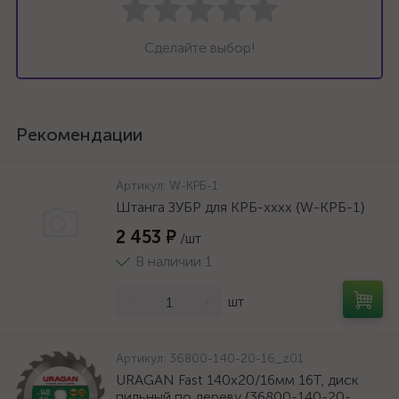
Сделайте выбор!
Рекомендации
Артикул:
W-КРБ-1
Штанга ЗУБР для КРБ-хххх {W-КРБ-1}
2 453 ₽
/шт
В наличии 1
-
+
шт
Артикул:
36800-140-20-16_z01
URAGAN Fast 140x20/16мм 16Т, диск
пильный по дереву {36800-140-20-