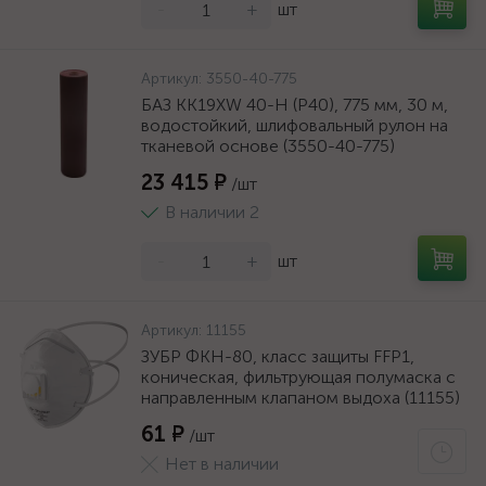
-
+
шт
Артикул:
3550-40-775
БАЗ KK19XW 40-H (Р40), 775 мм, 30 м,
водостойкий, шлифовальный рулон на
тканевой основе (3550-40-775)
23 415 ₽
/шт
В наличии 2
-
+
шт
Артикул:
11155
ЗУБР ФКН-80, класс защиты FFP1,
коническая, фильтрующая полумаска с
направленным клапаном выдоха (11155)
61 ₽
/шт
Нет в наличии