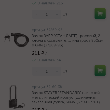
В наличии 213
-
+
шт
Артикул:
37269-95
Замок ЗУБР "СТАНДАРТ", тросовый, 2
ключа в комплекте, длина троса 950мм,
d 6мм {37269-95}
211 ₽
/шт
В наличии 34
-
+
шт
Артикул:
37160-38-1
Замок STAYER "STANDARD" навесной,
металлический корпус, удлиненная
закаленная дужка, 38мм {37160-38-1}