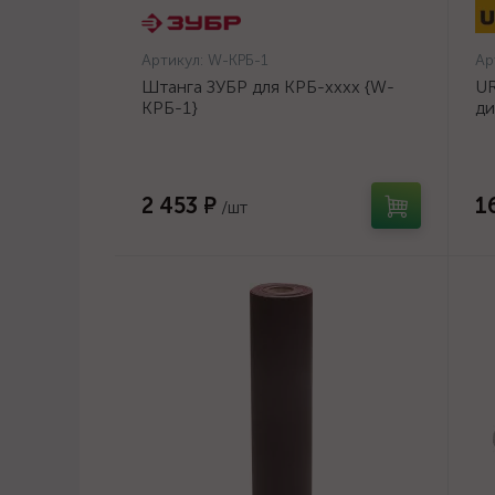
Артикул:
W-КРБ-1
Ар
Штанга ЗУБР для КРБ-хххх {W-
UR
КРБ-1}
ди
14
2 453 ₽
1
/шт