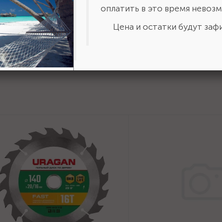
оплатить в это время невозм
ставить отзыв?
Сделайте
Цена и остатки будут зафи
авьте свою оценку!