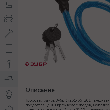
Описание
Тросовый замок Зубр 37261-65_z01, предназна
предотвращения краж велосипедов, мопедов, 
холодным климатом. Замки ЗУБР - классика в