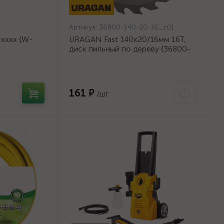
Артикул:
36800-140-20-16_z01
хххх {W-
URAGAN Fast 140x20/16мм 16Т,
диск пильный по дереву {36800-
140-20-16_z01}
161 ₽
/шт