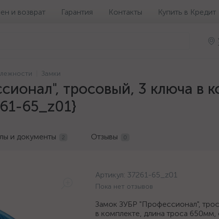
ен и возврат
Гарантия
Контакты
Купить в Кредит
длежности
Замки
сионал", тросовый, 3 ключа в к
61-65_z01}
лы и документы
Отзывы
2
0
Артикул:
37261-65_z01
Пока нет отзывов
Замок ЗУБР "Профессионал", трос
в комплекте, длина троса 650мм,