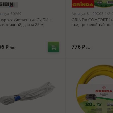
тикул:
50269
Артикул:
8-429003-1/2-
нур хозяйственный СИБИН,
GRINDA COMFORT 1/2"
лиэфирный, длина 25 м,
атм, трёхслойный по
аметр - 9мм {50269}
шланг, армированный 
1/2-20_z02}
66 ₽
776 ₽
/шт
/шт