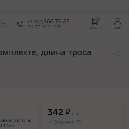
0
266 76 85
+7 (347)
Уфа
ПН-ПТ 9:00-17:30
Корзина
Войти
омплекте, длина троса
342 ₽
/шт
овый, 3 ключа
В наличии 79
 d 10мм