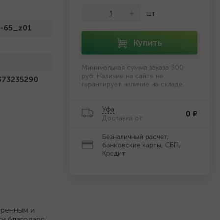
-
+
шт
-65_z01
Купить
й
Минимальная сумма заказа 300
руб. Наличие на сайте не
373235290
гарантирует наличие на складе.
Уфа
0 ₽
Доставка от
Безналичный расчет,
банковские карты, СБП,
Кредит
еренным и
ти благодаря