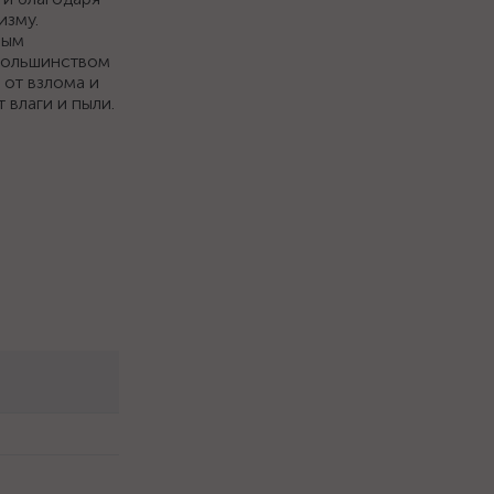
изму.
вым
большинством
от взлома и
влаги и пыли.