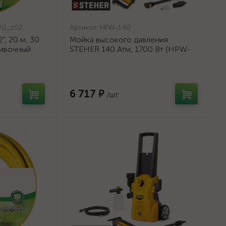
20_z02
Артикул:
HPW-140
, 20 м, 30
Мойка высокого давления
ливочный
STEHER 140 Атм, 1700 Вт {HPW-
{8-429003-
140}
6 717 ₽
/шт