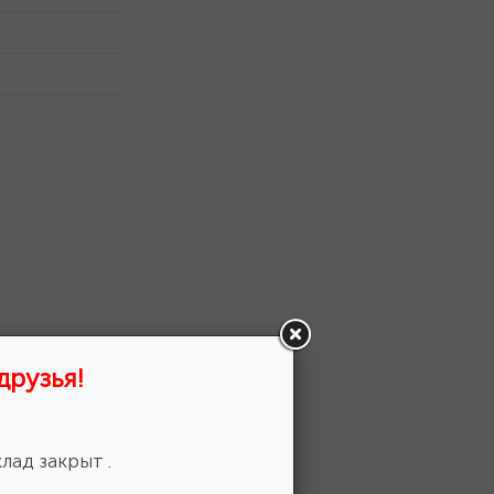
друзья!
лад закрыт .