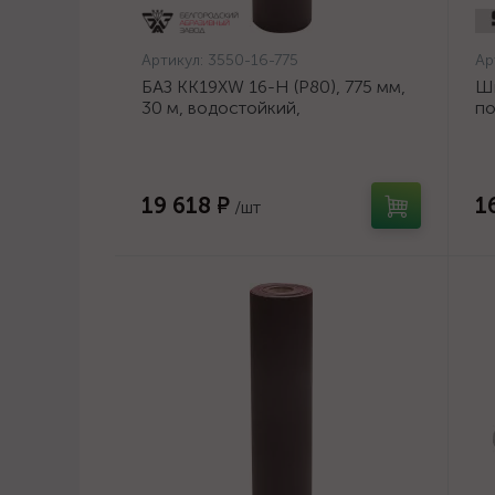
Артикул:
3550-16-775
Ар
БАЗ KK19XW 16-H (Р80), 775 мм,
Ш
30 м, водостойкий,
по
шлифовальный рулон на тканевой
ди
основе (3550-16-775)
19 618 ₽
1
/шт