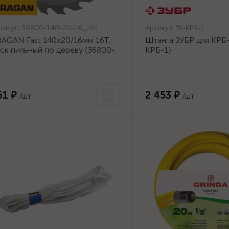
тикул:
36800-140-20-16_z01
Артикул:
W-КРБ-1
AGAN Fast 140x20/16мм 16Т,
Штанга ЗУБР для КРБ-
ск пильный по дереву {36800-
КРБ-1}
0-20-16_z01}
61 ₽
2 453 ₽
/шт
/шт