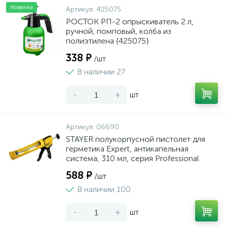
Новинка
Артикул:
425075
РОСТОК РП-2 опрыскиватель 2 л,
ручной, помповый, колба из
полиэтилена {425075}
338 ₽
/шт
В наличии 27
-
+
шт
Артикул:
06690
STAYER полукорпусной пистолет для
герметика Expert, антикапельная
система, 310 мл, серия Professional
588 ₽
/шт
В наличии 100
-
+
шт