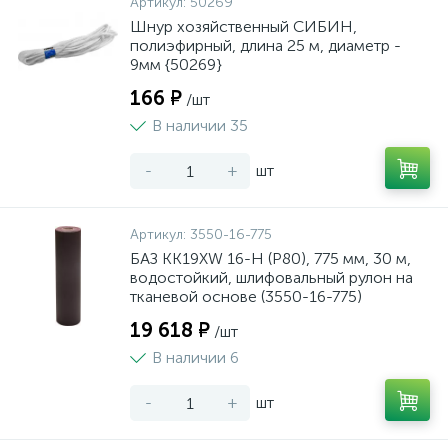
Артикул:
50269
Шнур хозяйственный СИБИН,
полиэфирный, длина 25 м, диаметр -
9мм {50269}
166 ₽
/шт
В наличии 35
-
+
шт
Артикул:
3550-16-775
БАЗ KK19XW 16-H (Р80), 775 мм, 30 м,
водостойкий, шлифовальный рулон на
тканевой основе (3550-16-775)
19 618 ₽
/шт
В наличии 6
-
+
шт