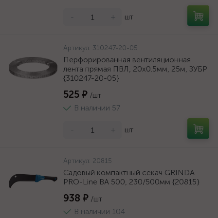
-
+
шт
Артикул:
310247-20-05
Перфорированная вентиляционная
лента прямая ПВЛ, 20х0.5мм, 25м, ЗУБР
{310247-20-05}
525 ₽
/шт
В наличии 57
-
+
шт
Артикул:
20815
Садовый компактный секач GRINDA
PRO-Line BA 500, 230/500мм {20815}
938 ₽
/шт
В наличии 104