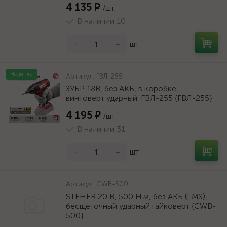
4 135 ₽
/шт
В наличии 10
-
+
шт
Новинка
Артикул:
ГВЛ-255
ЗУБР 18В, без АКБ, в коробке,
винтоверт ударный. ГВЛ-255 {ГВЛ-255}
4 195 ₽
/шт
В наличии 31
-
+
шт
Артикул:
CWB-500
STEHER 20 В, 500 Н·м, без АКБ (LMS),
бесщеточный ударный гайковерт {CWB-
500}