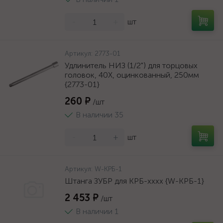
-
+
шт
Артикул:
2773-01
Удлинитель НИЗ (1/2") для торцовых
головок, 40Х, оцинкованный, 250мм
{2773-01}
260 ₽
/шт
В наличии 35
-
+
шт
Артикул:
W-КРБ-1
Штанга ЗУБР для КРБ-хххх {W-КРБ-1}
2 453 ₽
/шт
В наличии 1