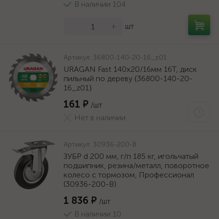
В наличии 104
-
+
шт
Артикул:
36800-140-20-16_z01
URAGAN Fast 140x20/16мм 16Т, диск
пильный по дереву {36800-140-20-
16_z01}
161 ₽
/шт
Нет в наличии
Артикул:
30936-200-B
ЗУБР d 200 мм, г/п 185 кг, игольчатый
подшипник, резина/металл, поворотное
колесо c тормозом, Профессионал
(30936-200-B)
1 836 ₽
/шт
В наличии 10