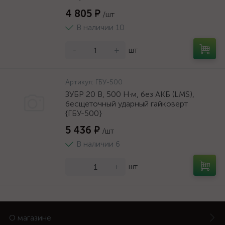
4 805 ₽
/шт
В наличии 10
-
+
шт
Артикул:
ГБУ-500
ЗУБР 20 В, 500 Н·м, без АКБ (LMS),
бесщеточный ударный гайковерт
{ГБУ-500}
5 436 ₽
/шт
В наличии 6
-
+
шт
О магазине