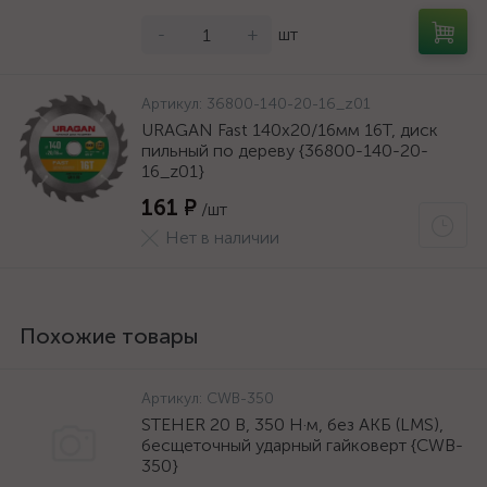
-
+
шт
Артикул:
36800-140-20-16_z01
URAGAN Fast 140x20/16мм 16Т, диск
пильный по дереву {36800-140-20-
16_z01}
161 ₽
/шт
Нет в наличии
Похожие товары
Артикул:
CWB-350
STEHER 20 В, 350 Н·м, без АКБ (LMS),
бесщеточный ударный гайковерт {CWB-
350}