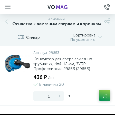
VO
MAG
Алмазный
Оснастка к алмазным сверлам и коронкам
Сортировка
Фильтр
По умолчанию
Артикул:
29853
Кондуктор для сверл алмазных
трубчатых, d=4-12 мм, ЗУБР
Профессионал 29853 {29853}
436 ₽
/шт
В наличии 20
-
+
шт
а