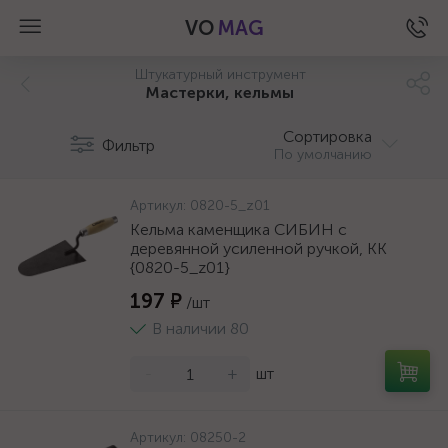
VO
MAG
Штукатурный инструмент
Мастерки, кельмы
Сортировка
Фильтр
По умолчанию
Артикул:
0820-5_z01
Кельма каменщика СИБИН с
деревянной усиленной ручкой, КК
{0820-5_z01}
197 ₽
/шт
В наличии 80
-
+
шт
а
Артикул:
08250-2