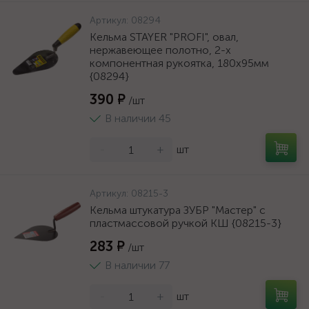
Артикул:
08294
Кельма STAYER "PROFI", овал,
нержавеющее полотно, 2-х
компонентная рукоятка, 180х95мм
{08294}
390 ₽
/шт
В наличии 45
-
+
шт
Артикул:
08215-3
Кельма штукатура ЗУБР "Мастер" с
пластмассовой ручкой КШ {08215-3}
283 ₽
/шт
В наличии 77
-
+
шт