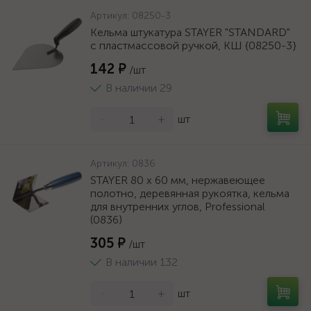
Артикул:
08250-3
Кельма штукатура STAYER "STANDARD"
с пластмассовой ручкой, КШ {08250-3}
142 ₽
/шт
В наличии 29
-
+
шт
Артикул:
0836
STAYER 80 х 60 мм, нержавеющее
полотно, деревянная рукоятка, кельма
для внутренних углов, Professional
(0836)
305 ₽
/шт
В наличии 132
-
+
шт