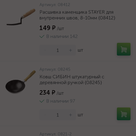
Артикул:
08412
Расшивка каменщика STAYER для
внутренних швов, 8-10мм {08412}
149 ₽
/шт
В наличии 142
-
+
шт
Артикул:
08245
Ковш СИБИН штукатурный с
деревянной ручкой {08245}
234 ₽
/шт
В наличии 97
-
+
шт
Артикул:
0821-2