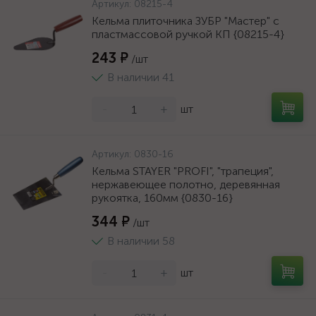
Артикул:
08215-4
Кельма плиточника ЗУБР "Мастер" с
пластмассовой ручкой КП {08215-4}
243 ₽
/шт
В наличии 41
-
+
шт
Артикул:
0830-16
Кельма STAYER "PROFI", "трапеция",
нержавеющее полотно, деревянная
рукоятка, 160мм {0830-16}
344 ₽
/шт
В наличии 58
-
+
шт