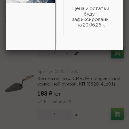
Артикул:
08292
Цена и остатки
STAYER 200 мм, нержавеющее полотно,
будут
2-х компонентная рукоятка, кельма
зафиксированы
треугольник, Professional (08292)
на 20.06.26 г.
427 ₽
/шт
В наличии 54
-
+
шт
Артикул:
0820-4_z01
Кельма печника СИБИН с деревянной
усиленной ручкой, КП {0820-4_z01}
188 ₽
/шт
В наличии 24
-
+
шт