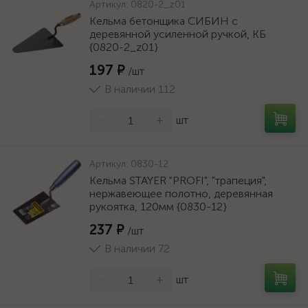
Артикул:
0820-2_z01
Кельма бетонщика СИБИН с
деревянной усиленной ручкой, КБ
{0820-2_z01}
197 ₽
/шт
В наличии 112
-
+
шт
Артикул:
0830-12
Кельма STAYER "PROFI", "трапеция",
нержавеющее полотно, деревянная
рукоятка, 120мм {0830-12}
237 ₽
/шт
В наличии 72
-
+
шт