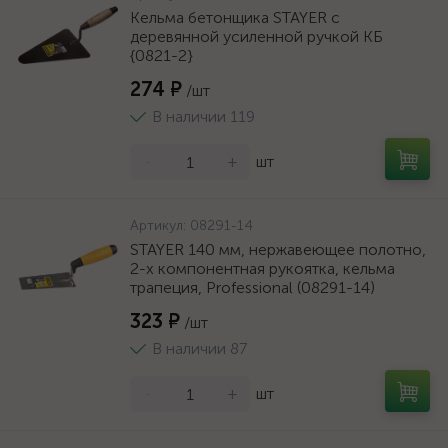
Кельма бетонщика STAYER с
деревянной усиленной ручкой КБ
{0821-2}
274 ₽
/шт
В наличии 119
-
+
шт
Артикул:
08291-14
STAYER 140 мм, нержавеющее полотно,
2-х компонентная рукоятка, кельма
трапеция, Professional (08291-14)
323 ₽
/шт
В наличии 87
-
+
шт