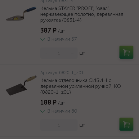
Артикул:
0831-4
Кельма STAYER "PROFI", "овал",
нержавеющее полотно, деревянная
рукоятка {0831-4}
387 ₽
/шт
В наличии 57
-
+
шт
Артикул:
0820-1_z01
Кельма отделочника СИБИН с
деревянной усиленной ручкой, КО
{0820-1_z01}
188 ₽
/шт
В наличии 80
-
+
шт