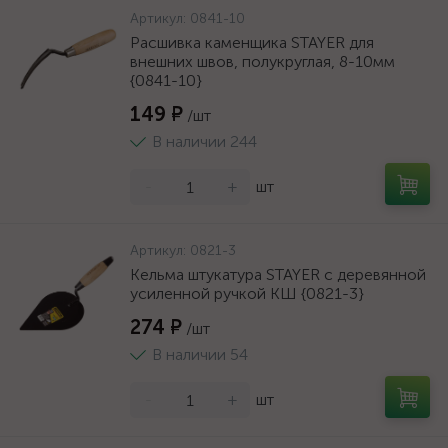
Артикул:
0841-10
Расшивка каменщика STAYER для
внешних швов, полукруглая, 8-10мм
{0841-10}
149 ₽
/шт
В наличии 244
-
+
шт
Артикул:
0821-3
Кельма штукатура STAYER с деревянной
усиленной ручкой КШ {0821-3}
274 ₽
/шт
В наличии 54
-
+
шт