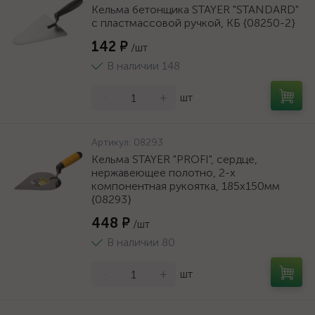
Кельма бетонщика STAYER "STANDARD"
с пластмассовой ручкой, КБ {08250-2}
142 ₽
/шт
В наличии 148
-
+
шт
Артикул:
08293
Кельма STAYER "PROFI", сердце,
нержавеющее полотно, 2-х
компонентная рукоятка, 185х150мм
{08293}
448 ₽
/шт
В наличии 80
-
+
шт