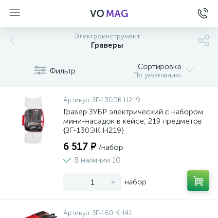
VO
MAG
Электроинструмент
Граверы
Сортировка
Фильтр
По умолчанию
Артикул:
ЗГ-130ЭК H219
Гравер ЗУБР электрический с набором
мини-насадок в кейсе, 219 предметов
{ЗГ-130ЭК H219}
6 517 ₽
/набор
В наличии 10
-
+
набор
а
Артикул:
ЗГ-160 КН41