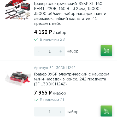
Гравер электрический, ЗУБР ЗГ-160
КН41, 220В, 160 Вт, 3.2 мм, 15000-
35000 об/мин, набор насадок, цанг и
державок, гибкий вал, штатив, 41
предмет, кейс
4 130 ₽
/набор
В наличии 28
-
+
набор
Артикул:
ЗГ-130ЭК H242
Гравер ЗУБР электрический с набором
мини-насадок в кейсе, 242 предмета
{ЗГ-130ЭК H242}
7 955 ₽
/набор
В наличии 21
-
+
набор