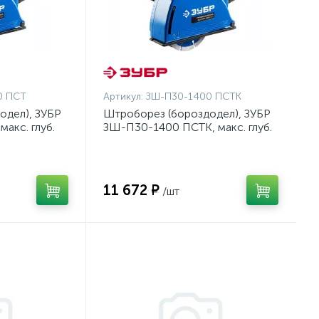
0 ПСТ
Артикул:
ЗШ-П30-1400 ПСТК
одел), ЗУБР
Штроборез (бороздодел), ЗУБР
акс. глуб.
ЗШ-П30-1400 ПСТК, макс. глуб.
 подключ.
30 мм, 125 мм, подключ.
к, защита от
пылесоса, плавн пуск, защита от
перегрузки, 1400 Вт, кейс
11 672 ₽
/шт