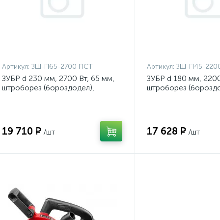
Артикул:
ЗШ-П65-2700 ПСТ
Артикул:
ЗШ-П45-220
ЗУБР d 230 мм, 2700 Вт, 65 мм,
ЗУБР d 180 мм, 2200
штроборез (бороздодел),
штроборез (бороздо
Профессионал (ЗШ-П65-2700
ящик, Профессиона
ПСТ)
2200 ПТК)
19 710 ₽
17 628 ₽
/шт
/шт