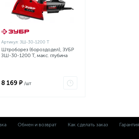
Артикул:
ЗШ-30-1200 Т
Штроборез (бороздодел), ЗУБР
ЗШ-30-1200 Т, макс. глубина
паза 30 мм, 125 мм, пылезащита,
подключение пылесоса, защита
от перегрузки, 1200 Вт
8 169 ₽
/шт
вка
Обмен и возврат
Как сделать заказ
Гаранти