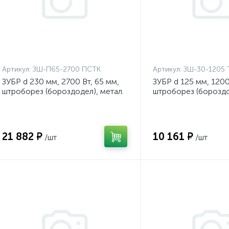
Артикул:
ЗШ-П65-2700 ПСТК
Артикул:
ЗШ-30-1205 
ЗУБР d 230 мм, 2700 Вт, 65 мм,
ЗУБР d 125 мм, 1200
штроборез (бороздодел), метал.
штроборез (борозд
ящик, Профессионал {ЗШ-П65-
{ЗШ-30-1205 Т}
2700 ПСТК}
21 882 ₽
10 161 ₽
/шт
/шт