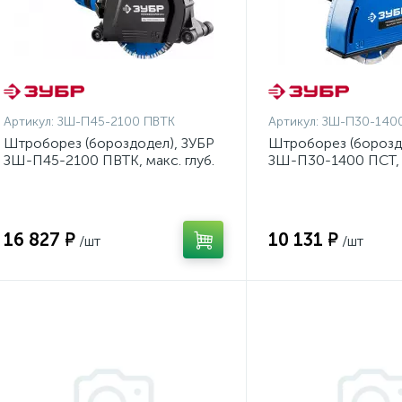
Артикул:
ЗШ-П45-2100 ПВТК
Артикул:
ЗШ-П30-140
Штроборез (бороздодел), ЗУБР
Штроборез (борозд
ЗШ-П45-2100 ПВТК, макс. глуб.
ЗШ-П30-1400 ПСТ, м
45 мм, 180 мм, подключ.
паза 30 мм, 125 мм,
пылесоса, плавный пуск, защита
пылесоса, плавн пус
от перегрузки, 2100 Вт
перегрузки, 1400 Вт
16 827 ₽
10 131 ₽
/шт
/шт