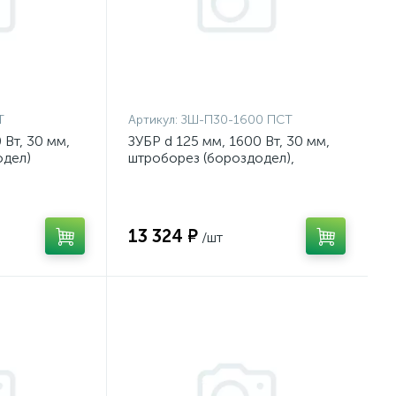
Т
Артикул:
ЗШ-П30-1600 ПСТ
 Вт, 30 мм,
ЗУБР d 125 мм, 1600 Вт, 30 мм,
одел)
штроборез (бороздодел),
Профессионал {ЗШ-П30-1600
ПСТ}
13 324 ₽
/шт