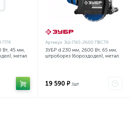
0 ПТК
Артикул:
ЗШ-П65-2600 ПВСТК
 Вт, 45 мм,
ЗУБР d 230 мм, 2600 Вт, 65 мм,
дел), метал.
штроборез (бороздодел), метал.
л (ЗШ-П45-
ящик, Профессионал (ЗШ-П65-
2600 ПВСТК)
19 590 ₽
/шт