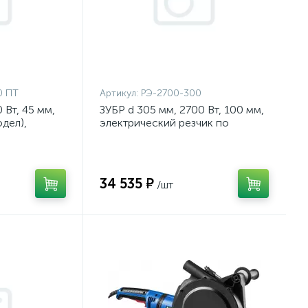
0 ПТ
Артикул:
РЭ-2700-300
 Вт, 45 мм,
ЗУБР d 305 мм, 2700 Вт, 100 мм,
дел),
электрический резчик по
-П45-2200
бетону, Профессионал
(РЭ-2700-300)
34 535 ₽
/шт