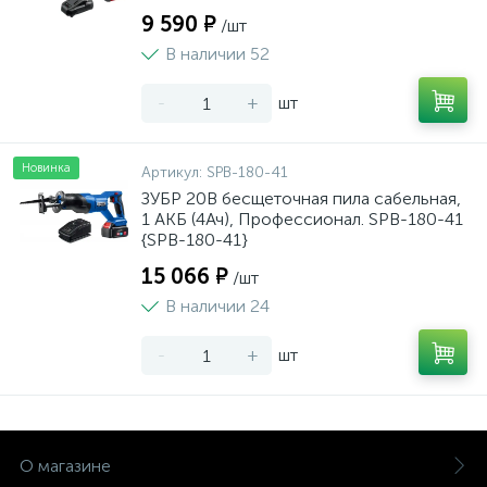
9 590 ₽
/шт
В наличии 52
-
+
шт
Новинка
Артикул:
SPB-180-41
ЗУБР 20В бесщеточная пила сабельная,
1 АКБ (4Ач), Профессионал. SPB-180-41
{SPB-180-41}
15 066 ₽
/шт
В наличии 24
-
+
шт
О магазине