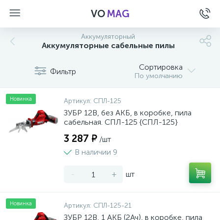
VO
MAG
Аккумуляторный
Аккумуляторные сабельные пилы
Сортировка
Фильтр
По умолчанию
Новинка
Артикул:
СПЛ-125
ЗУБР 12В, без АКБ, в коробке, пила
сабельная. СПЛ-125 {СПЛ-125}
3 287 ₽
/шт
В наличии 9
-
+
шт
а
Новинка
Артикул:
СПЛ-125-21
ЗУБР 12В, 1 АКБ (2Ач), в коробке, пила