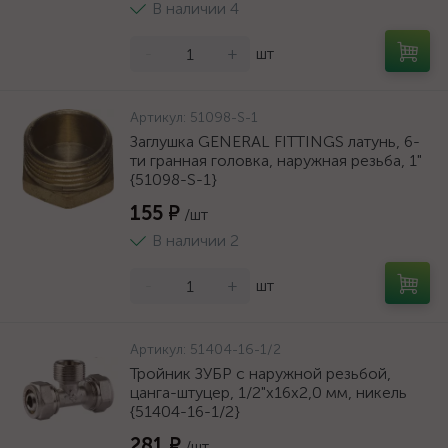
В наличии 4
-
+
шт
Артикул:
51098-S-1
Заглушка GENERAL FITTINGS латунь, 6-
ти гранная головка, наружная резьба, 1"
{51098-S-1}
155 ₽
/шт
В наличии 2
-
+
шт
Артикул:
51404-16-1/2
Тройник ЗУБР с наружной резьбой,
цанга-штуцер, 1/2"х16х2,0 мм, никель
{51404-16-1/2}
281 ₽
/шт