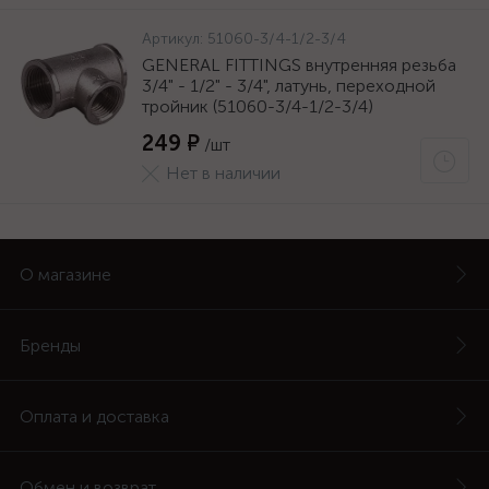
Артикул:
51060-3/4-1/2-3/4
GENERAL FITTINGS внутренняя резьба
3/4" - 1/2" - 3/4", латунь, переходной
тройник (51060-3/4-1/2-3/4)
249 ₽
/шт
Нет в наличии
О магазине
Бренды
Оплата и доставка
Обмен и возврат