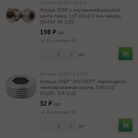
Артикул:
51410-16-1/2
Уголок ЗУБР с внутренней резьбой,
цанга-гайка, 1/2"х16х2,0 мм, никель
{51410-16-1/2}
198 ₽
/шт
В наличии 99
-
+
шт
Артикул:
51285-3/4-1/2
Кольцо ЗУБР "ЭКСПЕРТ" переходное,
никелированная латунь, 3/4"х1/2"
{51285-3/4-1/2}
52 ₽
/шт
В наличии 18
-
+
шт