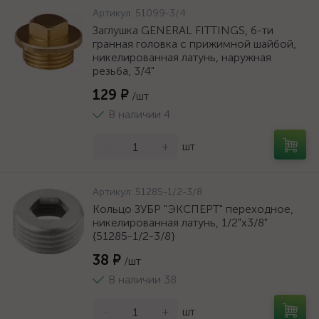
Артикул:
51099-3/4
Заглушка GENERAL FITTINGS, 6-ти
гранная головка с прижимной шайбой,
никелированная латунь, наружная
резьба, 3/4"
129 ₽
/шт
В наличии 4
-
+
шт
Артикул:
51285-1/2-3/8
Кольцо ЗУБР "ЭКСПЕРТ" переходное,
никелированная латунь, 1/2"х3/8"
{51285-1/2-3/8}
38 ₽
/шт
В наличии 38
-
+
шт