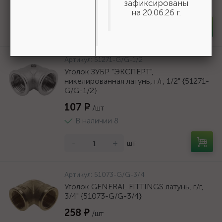
зафиксированы
В наличии 2
на 20.06.26 г.
-
+
шт
Артикул:
51271-G/G-1/2
Уголок ЗУБР "ЭКСПЕРТ",
никелированная латунь, г/г, 1/2" {51271-
G/G-1/2}
107 ₽
/шт
В наличии 8
-
+
шт
Артикул:
51073-G/G-3/4
Уголок GENERAL FITTINGS латунь, г/г,
3/4" {51073-G/G-3/4}
258 ₽
/шт