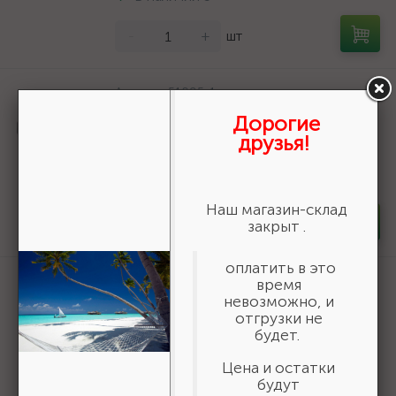
-
+
шт
Артикул:
51095-1
Контргайка GENERAL FITTINGS
Дорогие
никелированная латунь, 1" {51095-1}
друзья!
87 ₽
/шт
В наличии 4
Наш магазин-склад
-
+
шт
закрыт .
оплатить в это
Артикул:
51283-1/2-3/8
время
невозможно, и
Переходник ЗУБР "ЭКСПЕРТ"
отгрузки не
удлиненный цилиндрический,
будет.
никелированная латунь, 1/2"х3/8"
{51283-1/2-3/8}
Цена и остатки
72 ₽
/шт
будут