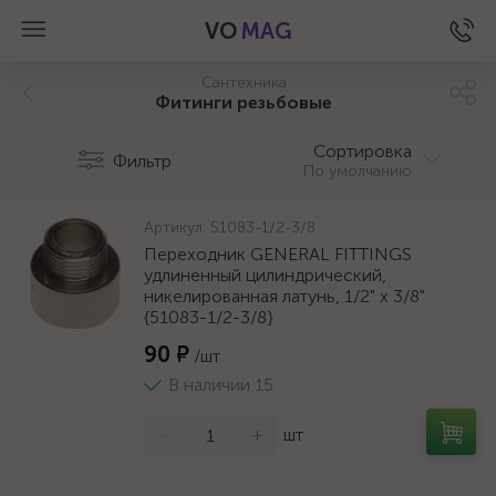
VO
MAG
Сантехника
Фитинги резьбовые
Сортировка
Фильтр
По умолчанию
Артикул:
51083-1/2-3/8
Переходник GENERAL FITTINGS
удлиненный цилиндрический,
никелированная латунь, 1/2" х 3/8"
{51083-1/2-3/8}
90 ₽
/шт
В наличии 15
-
+
шт
а