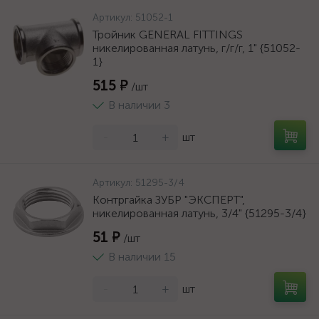
Артикул:
51052-1
Тройник GENERAL FITTINGS
никелированная латунь, г/г/г, 1" {51052-
1}
515 ₽
/шт
В наличии 3
-
+
шт
Артикул:
51295-3/4
Контргайка ЗУБР "ЭКСПЕРТ",
никелированная латунь, 3/4" {51295-3/4}
51 ₽
/шт
В наличии 15
-
+
шт