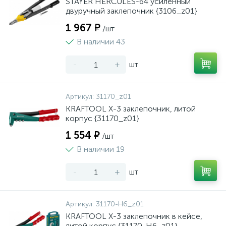
STAYER HERCULES-64 усиленный
двуручный заклепочник {3106_z01}
1 967 ₽
/шт
В наличии 43
-
+
шт
Артикул:
31170_z01
KRAFTOOL X-3 заклепочник, литой
корпус {31170_z01}
1 554 ₽
/шт
В наличии 19
-
+
шт
Артикул:
31170-H6_z01
KRAFTOOL X-3 заклепочник в кейсе,
литой корпус {31170-H6_z01}