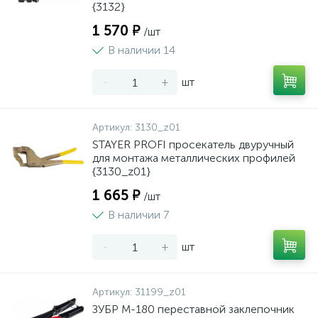
{3132}
1 570 ₽
/шт
В наличии 14
-
+
шт
Артикул:
3130_z01
STAYER PROFI просекатель двуручный
для монтажа металлических профилей
{3130_z01}
1 665 ₽
/шт
В наличии 7
-
+
шт
Артикул:
31199_z01
ЗУБР M-180 переставной заклепочник