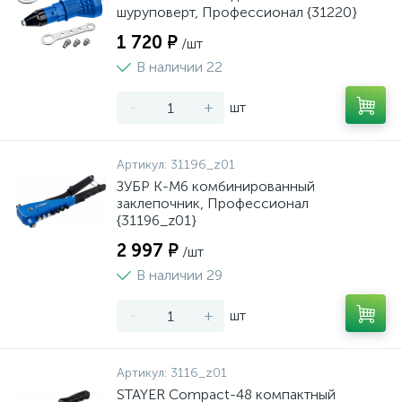
шуруповерт, Профессионал {31220}
1 720 ₽
/шт
В наличии 22
-
+
шт
Артикул:
31196_z01
ЗУБР К-М6 комбинированный
заклепочник, Профессионал
{31196_z01}
2 997 ₽
/шт
В наличии 29
-
+
шт
Артикул:
3116_z01
STAYER Compact-48 компактный