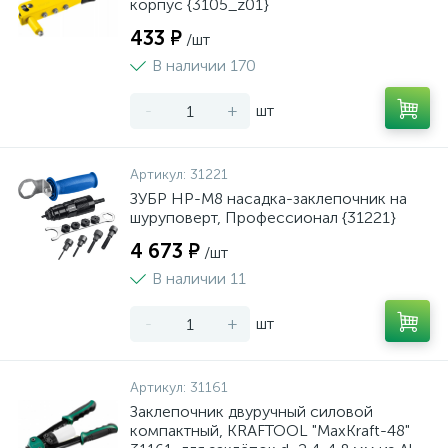
корпус {3105_z01}
433 ₽
/шт
В наличии 170
-
+
шт
Артикул:
31221
ЗУБР НР-М8 насадка-заклепочник на
шуруповерт, Профессионал {31221}
4 673 ₽
/шт
В наличии 11
-
+
шт
Артикул:
31161
Заклепочник двуручный силовой
компактный, KRAFTOOL "MaxKraft-48"