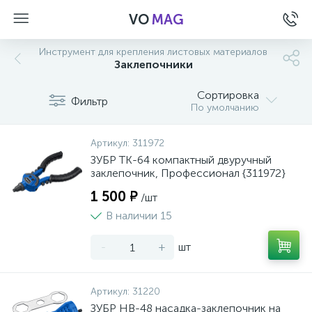
VO
MAG
Инструмент для крепления листовых материалов
Заклепочники
Сортировка
Фильтр
По умолчанию
Артикул:
311972
ЗУБР ТК-64 компактный двуручный
заклепочник, Профессионал {311972}
1 500 ₽
/шт
В наличии 15
-
+
шт
а
Артикул:
31220
ЗУБР НВ-48 насадка-заклепочник на