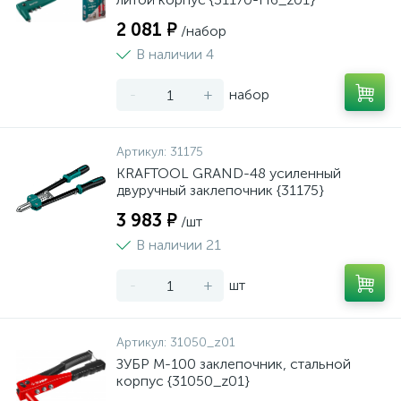
2 081 ₽
/набор
В наличии 4
-
+
набор
Артикул:
31175
KRAFTOOL GRAND-48 усиленный
двуручный заклепочник {31175}
3 983 ₽
/шт
В наличии 21
-
+
шт
Артикул:
31050_z01
ЗУБР M-100 заклепочник, cтальной
корпус {31050_z01}