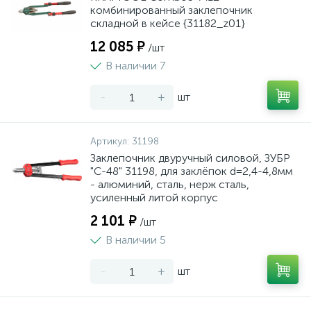
комбинированный заклепочник
складной в кейсе {31182_z01}
12 085 ₽
/шт
В наличии 7
-
+
шт
Артикул:
31198
Заклепочник двуручный силовой, ЗУБР
"С-48" 31198, для заклёпок d=2,4-4,8мм
- алюминий, сталь, нерж сталь,
усиленный литой корпус
2 101 ₽
/шт
В наличии 5
-
+
шт