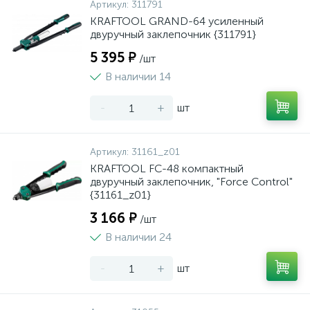
Артикул:
311791
KRAFTOOL GRAND-64 усиленный
двуручный заклепочник {311791}
5 395 ₽
/шт
В наличии 14
-
+
шт
Артикул:
31161_z01
KRAFTOOL FC-48 компактный
двуручный заклепочник, "Force Control"
{31161_z01}
3 166 ₽
/шт
В наличии 24
-
+
шт