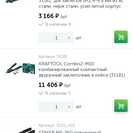
31161, для заклёпок d=2,4-4,8 мм из Al,
стали, нерж стали, усил литой корпус
3 166 ₽
/шт
В наличии 9
-
+
шт
Артикул:
31181
KRAFTOOL Combo2-M10
комбинированный компактный
двуручный заклепочник в кейсе {31181}
11 406 ₽
/шт
В наличии 5
-
+
шт
Артикул:
3110_z01
STAYER MS-360 поворотный