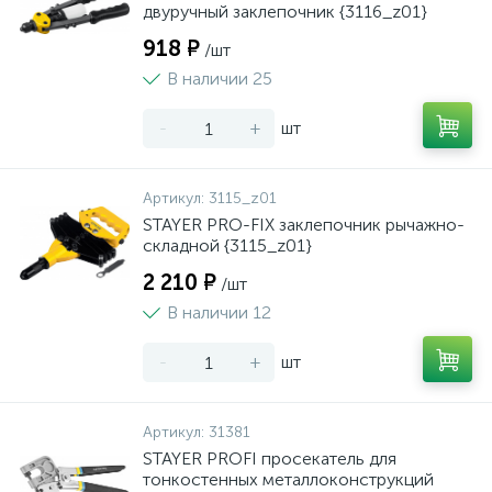
двуручный заклепочник {3116_z01}
918 ₽
/шт
В наличии 25
-
+
шт
Артикул:
3115_z01
STAYER PRO-FIX заклепочник рычажно-
складной {3115_z01}
2 210 ₽
/шт
В наличии 12
-
+
шт
Артикул:
31381
STAYER PROFI просекатель для
тонкостенных металлоконструкций