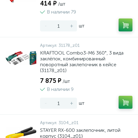
414 ₽
/шт
В наличии 79
-
+
шт
Артикул:
31178_z01
KRAFTOOL Combo3-M6 360°, 3 вида
заклёпок, комбинированный
поворотный заклепочник в кейсе
(31178_z01)
7 875 ₽
/шт
В наличии 9
-
+
шт
Артикул:
3104_z01
STAYER RX-600 заклепочник, литой
корпус {3104_z01}