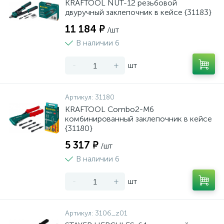
KRAFTOOL NUT-12 резьбовой
двуручный заклепочник в кейсе {31183}
11 184 ₽
/шт
В наличии 6
-
+
шт
Артикул:
31180
KRAFTOOL Combo2-M6
комбинированный заклепочник в кейсе
{31180}
5 317 ₽
/шт
В наличии 6
-
+
шт
Артикул:
3106_z01