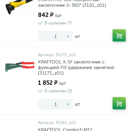
заклепочник 0-360° {3110_z01}
842 ₽
/шт
В наличии 77
-
+
шт
Артикул:
31173_z01
KRAFTOOL X-5F заклепочник с
функцией FIX (удержание заклепки)
{31173_z01}
1 852 ₽
/шт
В наличии 26
-
+
шт
Артикул:
31182_z01
KRAFTOOL Combo3-M12