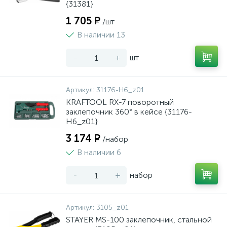
{31381}
1 705 ₽
/шт
В наличии 13
-
+
шт
Артикул:
31176-H6_z01
KRAFTOOL RX-7 поворотный
заклепочник 360° в кейсе {31176-
H6_z01}
3 174 ₽
/набор
В наличии 6
-
+
набор
Артикул:
3105_z01
STAYER MS-100 заклепочник, стальной