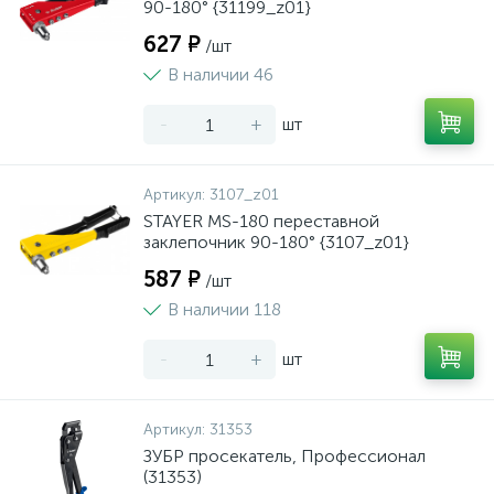
90-180° {31199_z01}
627 ₽
/шт
В наличии 46
-
+
шт
Артикул:
3107_z01
STAYER MS-180 переставной
заклепочник 90-180° {3107_z01}
587 ₽
/шт
В наличии 118
-
+
шт
Артикул:
31353
ЗУБР просекатель, Профессионал
(31353)