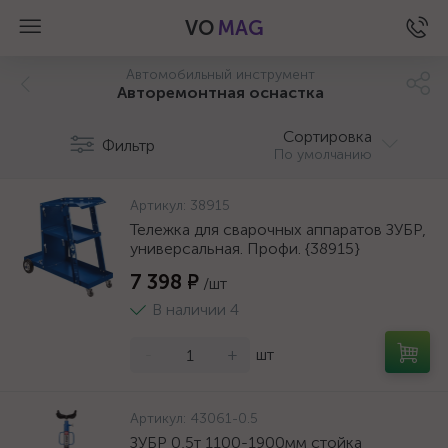
VO
MAG
Автомобильный инструмент
Авторемонтная оснастка
Сортировка
Фильтр
По умолчанию
Артикул:
38915
Тележка для сварочных аппаратов ЗУБР,
универсальная. Профи. {38915}
7 398 ₽
/шт
В наличии 4
-
+
шт
а
Артикул:
43061-0.5
ЗУБР 0,5т 1100-1900мм стойка