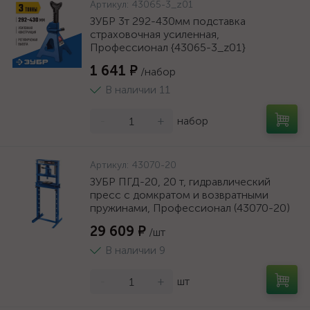
Артикул:
43065-3_z01
ЗУБР 3т 292-430мм подставка
страховочная усиленная,
Профессионал {43065-3_z01}
1 641 ₽
/набор
В наличии 11
-
+
набор
Артикул:
43070-20
ЗУБР ПГД-20, 20 т, гидравлический
пресс с домкратом и возвратными
пружинами, Профессионал (43070-20)
29 609 ₽
/шт
В наличии 9
-
+
шт