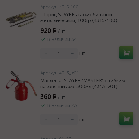
Артикул:
4315-100
Шприц STAYER автомобильный
металлический, 100гр {4315-100}
920 ₽
/шт
В наличии 34
-
+
шт
Артикул:
4313_z01
Масленка STAYER "MASTER" с гибким
наконечником, 300мл {4313_z01}
360 ₽
/шт
В наличии 23
-
+
шт