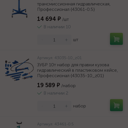
трансмиссионная гидравлическая,
Профессионал {43061-0.5}
14 694 ₽
/шт
В наличии 10
-
+
шт
Артикул:
43035-10_z01
ЗУБР 10т набор для правки кузова
гидравлический в пластиковом кейсе,
Профессионал {43035-10_z01}
19 589 ₽
/набор
В наличии 2
-
+
набор
Артикул:
43461-0.5