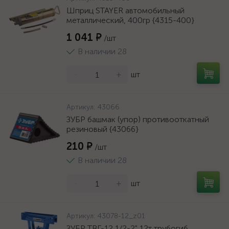
Шприц STAYER автомобильный
металлический, 400гр {4315-400}
1 041 ₽
/шт
В наличии 28
-
+
шт
Артикул:
43066
ЗУБР башмак (упор) противооткатный
резиновый {43066}
210 ₽
/шт
В наличии 28
-
+
шт
Артикул:
43078-12_z01
ЗУБР ТВГ-12 1/2-2" 12т трубогиб