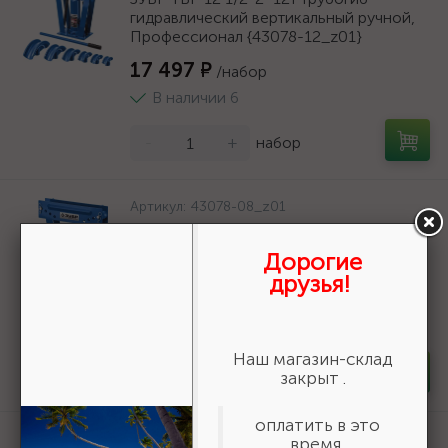
гидравлический вертикальный ручной,
Профессионал {43078-12_z01}
17 497 ₽
/набор
В наличии 6
-
+
набор
Артикул:
43078-08_z01
ЗУБР ТВГ-8 1/2-1" 8т трубогиб
гидравлический вертикальный ручной,
Дорогие
Профессионал {43078-08_z01}
друзья!
12 882 ₽
/набор
В наличии 3
Наш магазин-склад
-
+
набор
закрыт .
оплатить в это
Артикул:
43065-6_z01
время