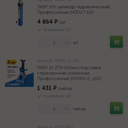
ЗУБР 10т цилиндр гидравлический,
Профессионал {43027-10}
4 864 ₽
/шт
В наличии 10
-
+
шт
Артикул:
43065-2_z01
ЗУБР 2т 273-425мм подставка
страховочная усиленная,
Профессионал {43065-2_z01}
1 431 ₽
/набор
В наличии 18
-
+
набор
Артикул:
4315-400