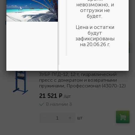
ЗУБР 6т 400-585мм подставка
невозможно, и
страховочная усиленная,
отгрузки не
Профессионал {43065-6_z01}
будет.
2 632 ₽
/набор
Цена и остатки
будут
В наличии 8
зафиксированы
на 20.06.26 г.
-
+
набор
Артикул:
43070-12
ЗУБР ПГД-12, 12 т, гидравлический
пресс с домкратом и возвратными
пружинами, Профессионал (43070-12)
21 521 ₽
/шт
В наличии 8
-
+
шт