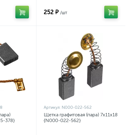
252 ₽
/шт
8
Артикул:
N000-022-562
пара)
Щетка графитовая (пара) 7x11x18
5-378}
{N000-022-562}