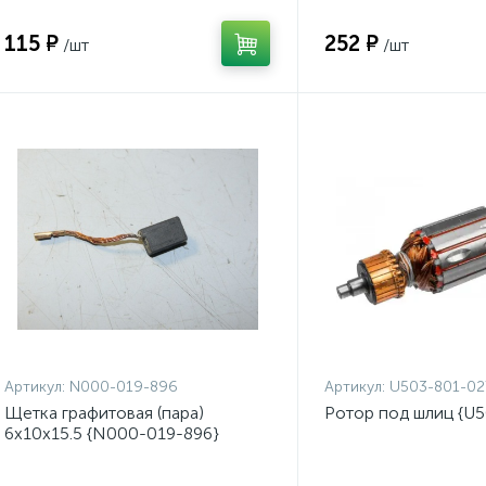
115 ₽
252 ₽
/шт
/шт
Артикул:
N000-019-896
Артикул:
U503-801-02
Щетка графитовая (пара)
Ротор под шлиц {U
6x10x15.5 {N000-019-896}