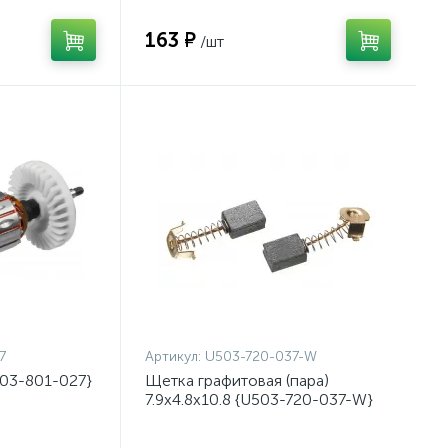
163 ₽
/шт
7
Артикул:
U503-720-037-W
503-801-027}
Щетка графитовая (пара)
7.9х4.8х10.8 {U503-720-037-W}