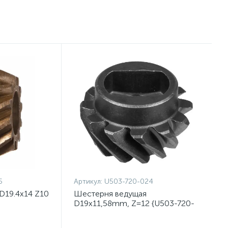
5
Артикул:
U503-720-024
D19.4x14 Z10
Шестерня ведущая
D19x11,58mm, Z=12 {U503-720-
024}