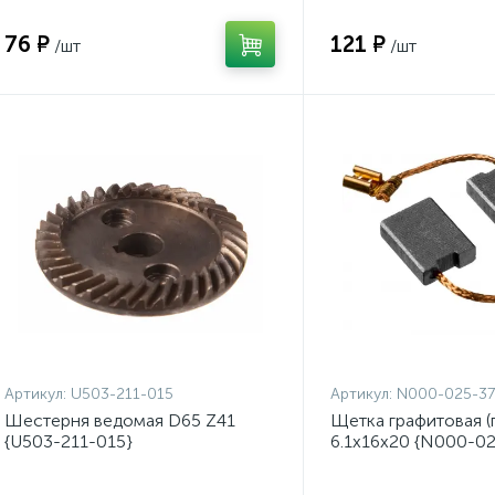
76 ₽
121 ₽
/шт
/шт
Артикул:
U503-211-015
Артикул:
N000-025-37
Шестерня ведомая D65 Z41
Щетка графитовая (
{U503-211-015}
6.1x16x20 {N000-02