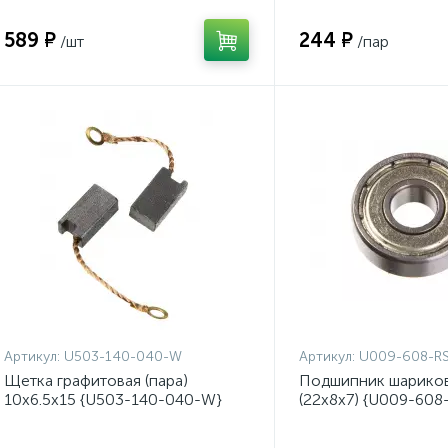
589 ₽
244 ₽
/шт
/пар
Артикул:
U503-140-040-W
Артикул:
U009-608-R
Щетка графитовая (пара)
Подшипник шарико
10x6.5x15 {U503-140-040-W}
(22х8х7) {U009-608