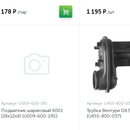
178 ₽
1 195 ₽
/пар
/шт
Артикул:
U009-600-1RS
Артикул:
U455-800-03
Подшипник шариковый 6001
Трубка Вентури D8.5
(28х12х8) {U009-600-1RS}
{U455-800-037}