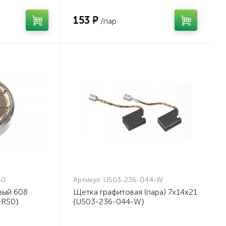
153 ₽
/пар
S0
Артикул:
U503-236-044-W
вый 608
Щетка графитовая (пара) 7x14x21
-RS0}
{U503-236-044-W}