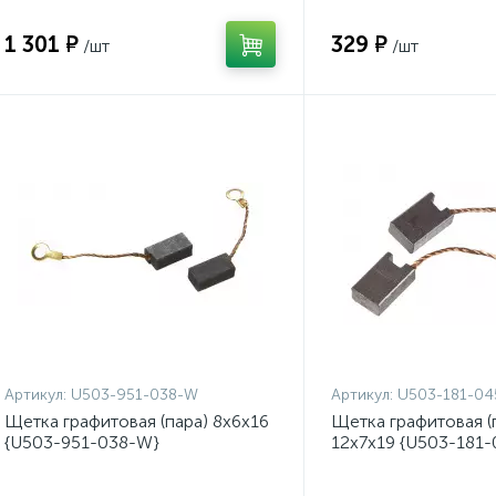
1 301 ₽
329 ₽
/шт
/шт
Артикул:
U503-951-038-W
Артикул:
U503-181-0
Щетка графитовая (пара) 8х6х16
Щетка графитовая (
{U503-951-038-W}
12x7x19 {U503-181