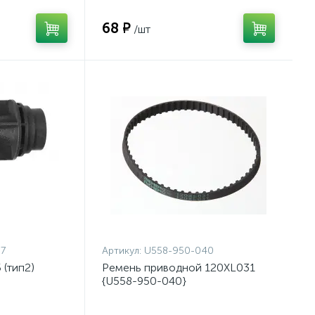
68 ₽
/шт
7
Артикул:
U558-950-040
 (тип2)
Ремень приводной 120XL031
{U558-950-040}