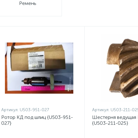
Ремень
Артикул:
U503-951-027
Артикул:
U503-211-02
Ротор КД под шлиц {U503-951-
Шестерня ведущая 
027}
{U503-211-025}