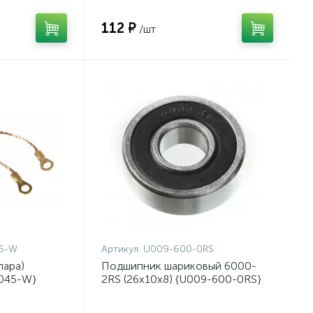
112 ₽
/шт
45-W
Артикул:
U009-600-0RS
пара)
Подшипник шариковый 6000-
-045-W}
2RS (26х10х8) {U009-600-0RS}