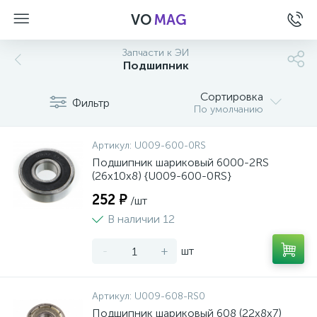
VO
MAG
Запчасти к ЭИ
Подшипник
Сортировка
Фильтр
По умолчанию
Артикул:
U009-600-0RS
Подшипник шариковый 6000-2RS
(26х10х8) {U009-600-0RS}
252 ₽
/шт
В наличии 12
-
+
шт
а
Артикул:
U009-608-RS0
Подшипник шариковый 608 (22х8х7)