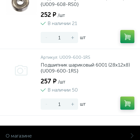
{U009-608-RS0}
252 ₽
/шт
В наличии 21
-
+
шт
Артикул:
U009-600-1RS
Подшипник шариковый 6001 (28х12х8)
{U009-600-1RS}
257 ₽
/шт
В наличии 50
-
+
шт
О магазине