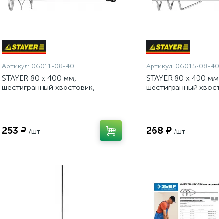
Артикул:
06011-08-40
Артикул:
06015-08-40
STAYER 80 х 400 мм,
STAYER 80 х 400 мм
шестигранный хвостовик,
шестигранный хвост
оцинкованный, миксер для
оцинкованный, мик
красок металлический (06011-
песчано-гипсовых 
08-40)
(06015-08-40)
253 ₽
268 ₽
/шт
/шт