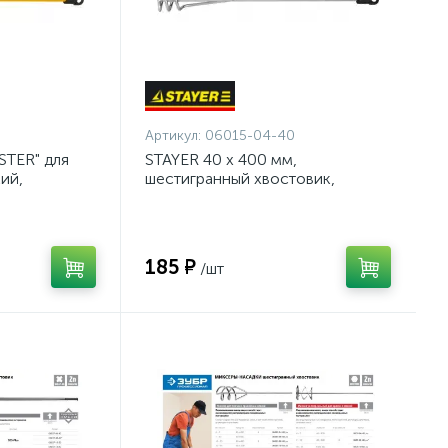
0
Артикул:
06015-04-40
STER" для
STAYER 40 х 400 мм,
ий,
шестигранный хвостовик,
овик,
оцинкованный, миксер для
мм {06019-
песчано-гипсовых смесей
(06015-04-40)
185 ₽
/шт