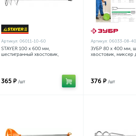
Артикул:
06011-10-60
Артикул:
06033-08-4
STAYER 100 х 600 мм,
ЗУБР 80 х 400 мм, 
шестигранный хвостовик,
хвостовик, миксер 
оцинкованный, миксер для
гравийных смесей,
красок металлический (06011-
Профессионал (060
10-60)
365 ₽
376 ₽
/шт
/шт