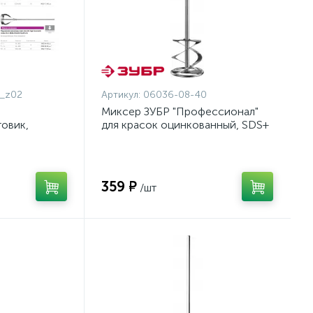
_z02
Артикул:
06036-08-40
Миксер ЗУБР "Профессионал"
овик,
для красок оцинкованный, SDS+
о-гравийных
хвостовик, на подвеске,
нал (06033-
80x400мм {06036-08-40}
359 ₽
/шт