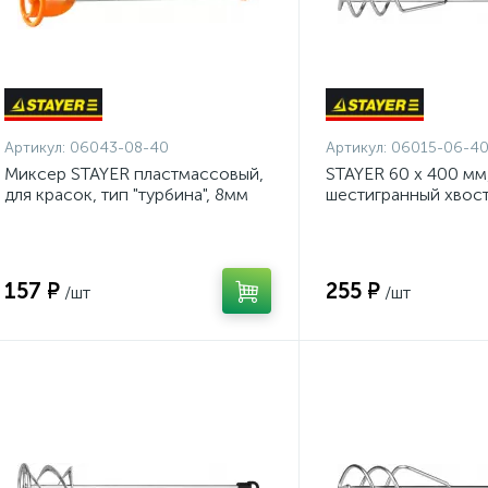
Артикул:
06043-08-40
Артикул:
06015-06-4
Миксер STAYER пластмассовый,
STAYER 60 х 400 мм
для красок, тип "турбина", 8мм
шестигранный хвост
{06043-08-40}
оцинкованный, мик
песчано-гипсовых 
(06015-06-40)
157 ₽
255 ₽
/шт
/шт