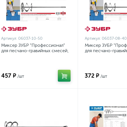
Артикул:
06037-10-50
Артикул:
06037-08-40
Миксер ЗУБР "Профессионал"
Миксер ЗУБР "Проф
для песчано-гравийных смесей,
для песчано-гравий
SDS+ хвостовик, оцинкованный,
SDS+ хвостовик, оц
на подвеске, 100x500мм
на подвеске, 80x4
457 ₽
372 ₽
/шт
/шт