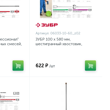
Артикул:
06033-10-60_z02
ессионал"
ЗУБР 100 х 580 мм,
ных смесей,
шестигранный хвостовик,
инкованный,
миксер для песчано-гравийных
00мм
смесей, Профессионал (06033-
10-60)
622 ₽
/шт