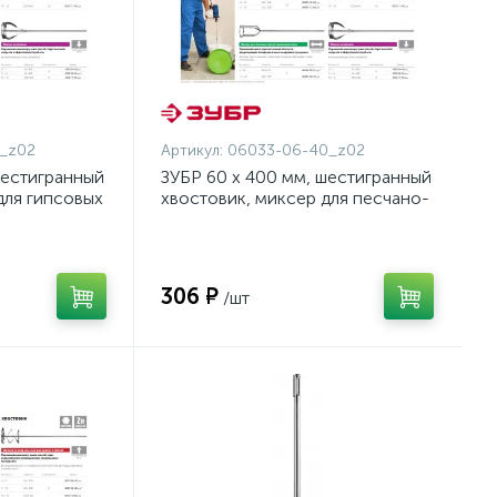
_z02
Артикул:
06033-06-40_z02
шестигранный
ЗУБР 60 х 400 мм, шестигранный
для гипсовых
хвостовик, миксер для песчано-
полов,
гравийных смесей,
35-08-53)
Профессионал (06033-06-40)
306 ₽
/шт