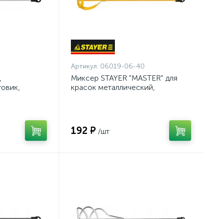
0
Артикул:
06019-06-40
,
Миксер STAYER "MASTER" для
овик,
красок металлический,
сер для
шестигранный хвостовик,
смесей
крашенный, 60х400мм {06019-
06-40}
192 ₽
/шт