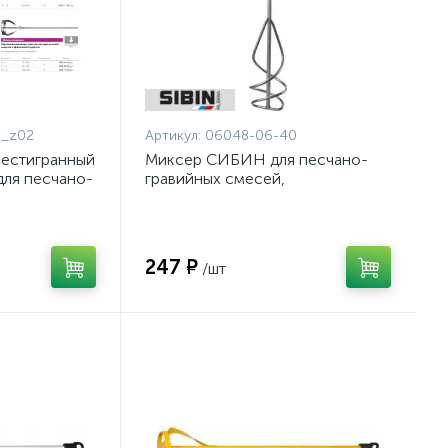
0_z02
Артикул:
06048-06-40
шестигранный
Миксер СИБИН для песчано-
для песчано-
гравийных смесей,
шестигранный хвостовик,
33-08-40)
60х400мм {06048-06-40}
247 ₽
/шт