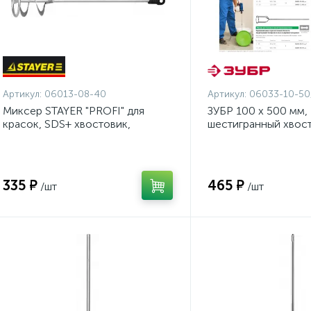
Артикул:
06013-08-40
Артикул:
06033-10-50
Миксер STAYER "PROFI" для
ЗУБР 100 х 500 мм,
красок, SDS+ хвостовик,
шестигранный хвост
оцинкованный, 80х400мм
миксер для песчан
{06013-08-40}
смесей, Профессио
10-50)
335 ₽
465 ₽
/шт
/шт