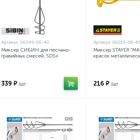
Артикул:
06049-06-40
Артикул:
06019-08-4
Миксер СИБИН для песчано-
Миксер STAYER "MA
гравийных смесей, SDS+
красок металлическ
хвостовик, 60х400мм {06049-
шестигранный хвост
06-40}
крашенный, 80х400
08-40}
339 ₽
216 ₽
/шт
/шт