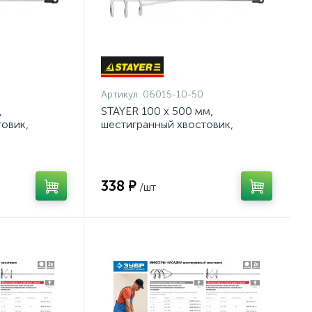
Артикул:
06015-10-50
,
STAYER 100 х 500 мм,
овик,
шестигранный хвостовик,
сер для
оцинкованный, миксер для
смесей
песчано-гипсовых смесей
(06015-10-50)
338 ₽
/шт