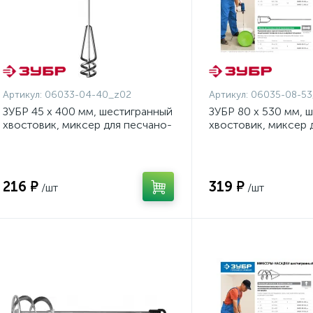
Артикул:
06033-04-40_z02
Артикул:
06035-08-53
ЗУБР 45 х 400 мм, шестигранный
ЗУБР 80 х 530 мм, 
хвостовик, миксер для песчано-
хвостовик, миксер 
гравийных смесей,
смесей и наливных 
Профессионал (06033-04-40)
Профессионал (060
216 ₽
319 ₽
/шт
/шт