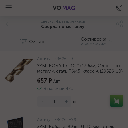
VO
MAG
Сверла, фрезы, зенкеры
Сверла по металлу
Сортировка
Фильтр
По умолчанию
Артикул:
29626-10
ЗУБР КОБАЛЬТ 10.0х133мм, Сверло по
металлу, сталь Р6М5, класс А {29626-10}
657 ₽
/шт
В наличии 470
-
+
шт
а
Артикул:
29626-H99
ЗУБР Кобальт, 99 шт, (1-10 мм), сталь