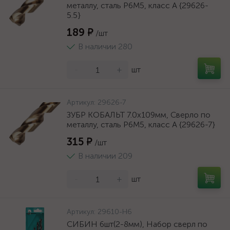
металлу, сталь Р6М5, класс А {29626-
5.5}
189 ₽
/шт
В наличии 280
-
+
шт
Артикул:
29626-7
ЗУБР КОБАЛЬТ 7.0х109мм, Сверло по
металлу, сталь Р6М5, класс А {29626-7}
315 ₽
/шт
В наличии 209
-
+
шт
Артикул:
29610-H6
СИБИН 6шт(2-8мм), Набор сверл по