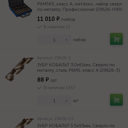
Р6М5К5, класс А, мет.бокс, набор сверл
по металлу, Профессионал (29626-H99)
11 010 ₽
/набор
В наличии 11
-
+
набор
Артикул:
29626-3
ЗУБР КОБАЛЬТ 3.0х61мм, Сверло по
металлу, сталь Р6М5, класс А {29626-3}
88 ₽
/шт
В наличии 1457
-
+
шт
Артикул:
29626-5.5
ЗУБР КОБАЛЬТ 5.5х93мм, Сверло по