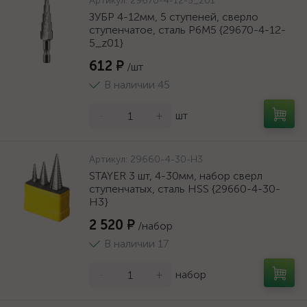
Артикул:
29670-4-12-5_z01
ЗУБР 4-12мм, 5 ступеней, сверло
ступенчатое, сталь Р6М5 {29670-4-12-
5_z01}
612 ₽
/шт
В наличии 45
-
+
шт
Артикул:
29660-4-30-H3
STAYER 3 шт, 4-30мм, набор сверл
ступенчатых, сталь HSS {29660-4-30-
H3}
2 520 ₽
/набор
В наличии 17
-
+
набор