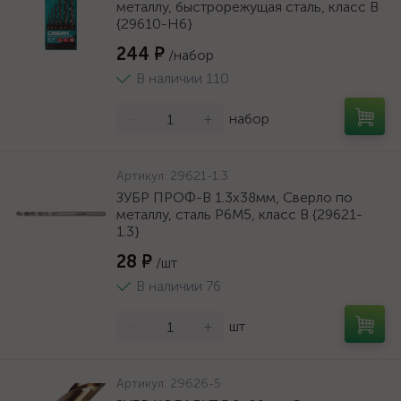
металлу, быстрорежущая сталь, класс В
{29610-H6}
244 ₽
/набор
В наличии 110
-
+
набор
Артикул:
29621-1.3
ЗУБР ПРОФ-В 1.3х38мм, Сверло по
металлу, сталь Р6М5, класс В {29621-
1.3}
28 ₽
/шт
В наличии 76
-
+
шт
Артикул:
29626-5