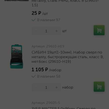
металлу, сталь Р4М2, класс В {29605-
1.5}
25 ₽
/шт
В наличии 97
-
+
шт
Артикул:
29610-H19
СИБИН 19шт(1-10мм), Набор сверл по
металлу, быстрорежущая сталь, класс В,
мет.бокс {29610-H19}
1 105 ₽
/набор
В наличии 58
-
+
набор
Артикул:
29605-5
ЗУБР МАСТЕР 5.0х86мм, Сверло по