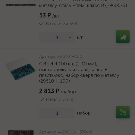
металлу, сталь Р4М2, класс В {29605-5}
53 ₽
/шт
В наличии 354
-
+
шт
Артикул:
29610-H100
СИБИН 100 шт, (1-10 мм),
быстрорежущая сталь, класс В,
пласт.бокс, набор сверл по металлу
(29610-H100)
2 813 ₽
/набор
В наличии 35
-
+
набор
Артикул:
4-29605-H370-M