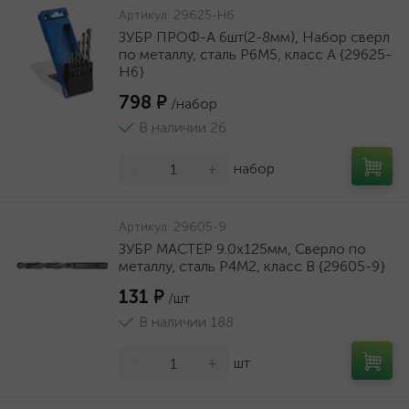
Артикул:
29625-H6
ЗУБР ПРОФ-А 6шт(2-8мм), Набор сверл
по металлу, сталь Р6М5, класс А {29625-
H6}
798 ₽
/набор
В наличии 26
-
+
набор
Артикул:
29605-9
ЗУБР МАСТЕР 9.0х125мм, Сверло по
металлу, сталь Р4М2, класс В {29605-9}
131 ₽
/шт
В наличии 188
-
+
шт