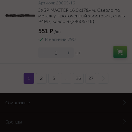
Артикул:
29605-16
ЗУБР МАСТЕР 16.0х178мм, Сверло по
металлу, проточенный хвостовик, сталь
Р4М2, класс В {29605-16}
551 ₽
/шт
В наличии 790
-
+
шт
1
2
3
...
26
27
О магазине
Бренды