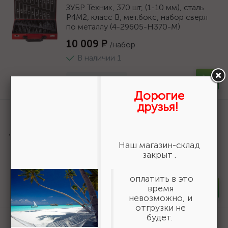
ЗУБР Техник, 370 шт, (1-10 мм), сталь
Р4М2, класс В, мет.бокс, набор сверл
по металлу (4-29605-H370-M)
10 009 ₽
/набор
В наличии 1
-
+
набор
Дорогие
друзья!
Артикул:
29621-7
ЗУБР ПРОФ-В 7.0х109мм, Сверло по
металлу, сталь Р6М5, класс В {29621-7}
Наш магазин-склад
148 ₽
/шт
закрыт .
В наличии 312
оплатить в это
время
-
+
шт
невозможно, и
отгрузки не
будет.
Артикул:
29626-12.5