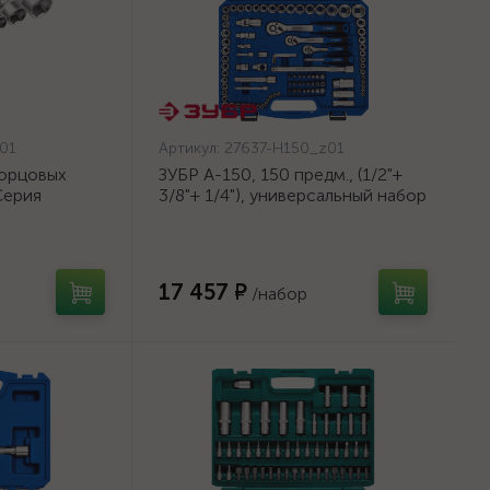
01
Артикул:
27637-H150_z01
торцовых
ЗУБР А-150, 150 предм., (1/2"+
Серия
3/8"+ 1/4"), универсальный набор
47-
инструмента, Профессионал
(27637-H150)
17 457 ₽
/набор