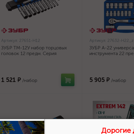
Артикул:
27651-H12
Артикул:
27632-H22_z
ЗУБР ТМ-12У набор торцовых
ЗУБР А-22 универс
головок 12 предм. Серия
инструмента 22 пре
Профессионал. {27651-H12}
Профессионал. {27
H22_z01}
1 521 ₽
5 905 ₽
/набор
/набор
Дорогие 