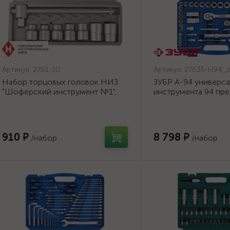
Артикул:
2761-10
Артикул:
27635-H94_
Набор торцовых головок НИЗ
ЗУБР А-94 универс
"Шоферский инструмент №1",
инструмента 94 пре
1/2", сталь 40Х, в пластиковом
Профессионал. {27
кейсе, 8 предметов
H94_z01}
910 ₽
8 798 ₽
/набор
/набор