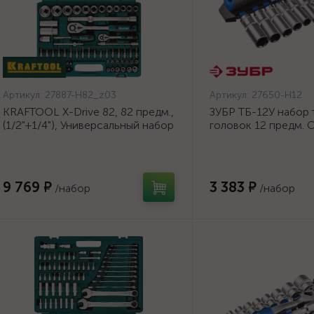
Артикул:
27887-H82_z03
Артикул:
27650-H12
KRAFTOOL X-Drive 82, 82 предм.,
ЗУБР ТБ-12У набор
(1/2"+1/4"), Универсальный набор
головок 12 предм. 
инструмента {27887-H82_z03}
Профессионал. {27
9 769 ₽
3 383 ₽
/набор
/набор