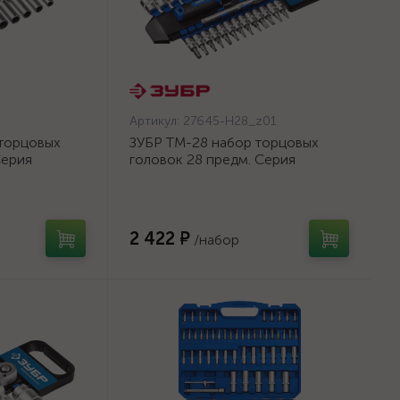
Артикул:
27645-H28_z01
 торцовых
ЗУБР ТМ-28 набор торцовых
Серия
головок 28 предм. Серия
650-H12}
Профессионал. {27645-
H28_z01}
2 422 ₽
/набор