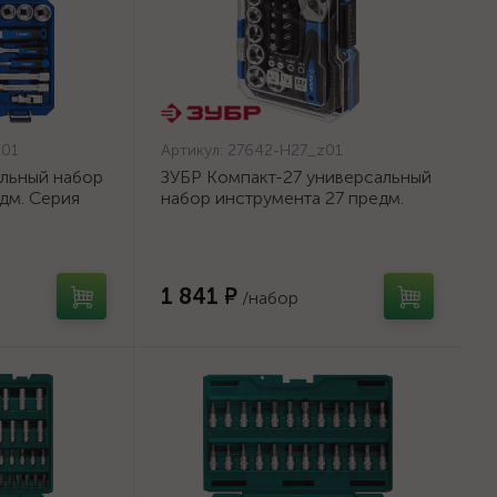
z01
Артикул:
27642-H27_z01
альный набор
ЗУБР Компакт-27 универсальный
дм. Серия
набор инструмента 27 предм.
635-
Серия Профессионал {27642-
H27_z01}
1 841 ₽
/набор