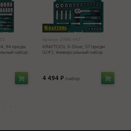
03
Артикул:
27885-H57
4, 94 предм.
KRAFTOOL X-Drive, 57 предм.
сальный набор
(1/4"), Универсальный набор
3-H95_z03}
инструмента {27885-H57}
4 494 ₽
/набор