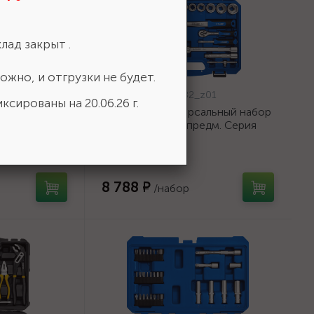
лад закрыт .
ожно, и отгрузки не будет.
Артикул:
27635-H82_z01
ксированы на 20.06.26 г.
142, 142
ЗУБР А-82 универсальный набор
4"),
инструмента 82 предм. Серия
ор
Профессионал. {27635-
9-H142}
H82_z01}
8 788 ₽
/набор