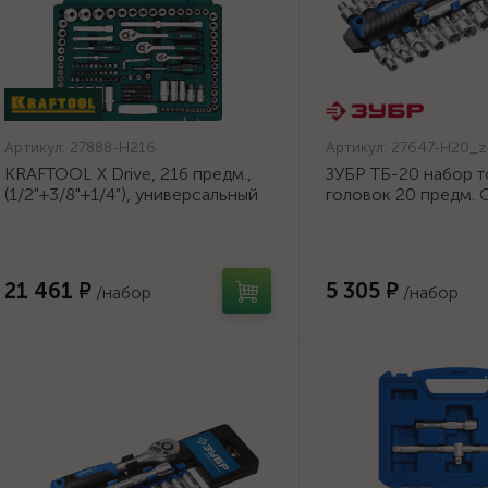
Артикул:
27888-H216
Артикул:
27647-H20_z
KRAFTOOL X Drive, 216 предм.,
ЗУБР ТБ-20 набор 
(1/2"+3/8"+1/4"), универсальный
головок 20 предм. 
набор инструмента {27888-
Профессионал. {276
H216}
H20_z01}
21 461 ₽
5 305 ₽
/набор
/набор