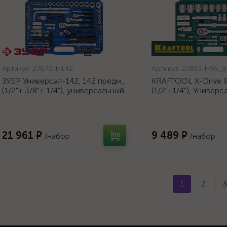
Артикул:
27670-H142
Артикул:
27883-H95_z
ЗУБР Универсал-142, 142 предм.,
KRAFTOOL X-Drive 9
(1/2"+ 3/8"+ 1/4"), универсальный
(1/2"+1/4"), Универ
набор инструмента,
инструмента {2788
Профессионал (27670-H142)
21 961 ₽
9 489 ₽
/набор
/набор
1
2
3