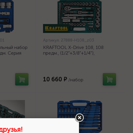
01
Артикул:
27888-H108_z03
альный набор
KRAFTOOL X-Drive 108, 108
дм. Серия
предм., (1/2"+3/8"+1/4"),
632-
Универсальный набор
инструмента {27888-H108_z03}
10 660 ₽
/набор
друзья!