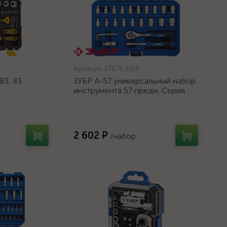
Артикул:
27671-H57
83, 83
ЗУБР А-57 универсальный набор
инструмента 57 предм. Серия
ор
Профессионал. {27671-H57}
sional
2 602 ₽
/набор