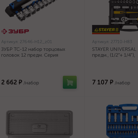
Артикул:
27646-H12_z01
Артикул:
27710-H83
ЗУБР ТС-12 набор торцовых
STAYER UNIVERSAL 
головок 12 предм. Серия
предм., (1/2"+ 1/4"),
Профессионал. {27646-
универсальный наб
H12_z01}
инструмента, Profes
(27710-H83)
2 662 ₽
7 107 ₽
/набор
/набор