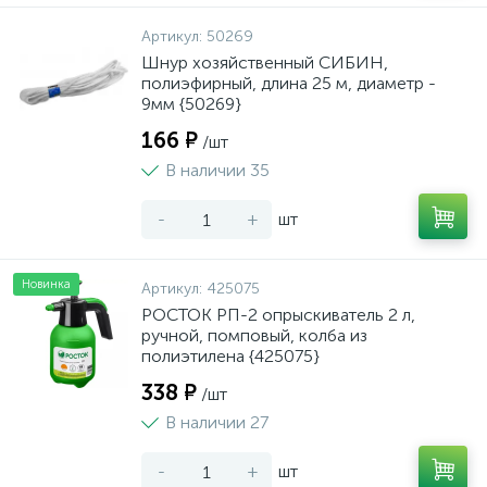
Артикул:
50269
Шнур хозяйственный СИБИН,
полиэфирный, длина 25 м, диаметр -
9мм {50269}
166 ₽
/шт
В наличии 35
-
+
шт
Новинка
Артикул:
425075
РОСТОК РП-2 опрыскиватель 2 л,
ручной, помповый, колба из
полиэтилена {425075}
338 ₽
/шт
В наличии 27
-
+
шт