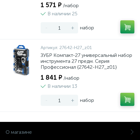
1 571 ₽
/набор
В наличии 25
-
+
набор
Артикул:
27642-H27_z01
ЗУБР Компакт-27 универсальный набор
инструмента 27 предм. Серия
Профессионал {27642-H27_z01}
1 841 ₽
/набор
В наличии 13
-
+
набор
О магазине