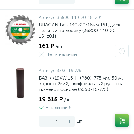
Артикул:
36800-140-20-16_z01
URAGAN Fast 140x20/16мм 16Т, диск
пильный по дереву {36800-140-20-
16_z01}
161 ₽
/шт
Нет в наличии
Артикул:
3550-16-775
БАЗ KK19XW 16-H (Р80), 775 мм, 30 м,
водостойкий, шлифовальный рулон на
тканевой основе (3550-16-775)
19 618 ₽
/шт
В наличии 6
-
+
шт