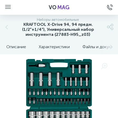
VO
MAG
Наборы автомобильные
KRAFTOOL X-Drive 94, 94 предм.
(1/2"+1/4"), Универсальный набор
инструмента {27883-H95_z03}
Описание
Характеристики
Файлы и докумен
а