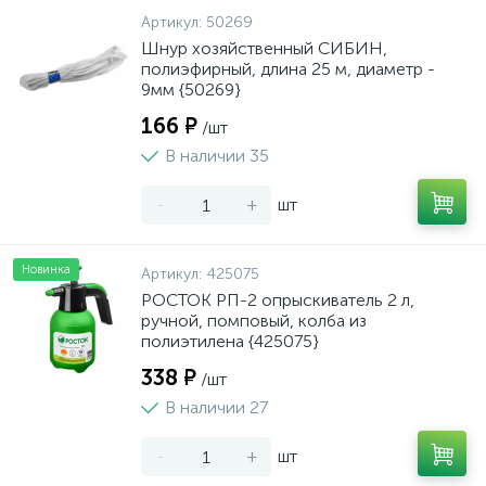
Артикул:
50269
Шнур хозяйственный СИБИН,
полиэфирный, длина 25 м, диаметр -
9мм {50269}
166 ₽
/шт
В наличии 35
-
+
шт
Новинка
Артикул:
425075
РОСТОК РП-2 опрыскиватель 2 л,
ручной, помповый, колба из
полиэтилена {425075}
338 ₽
/шт
В наличии 27
-
+
шт