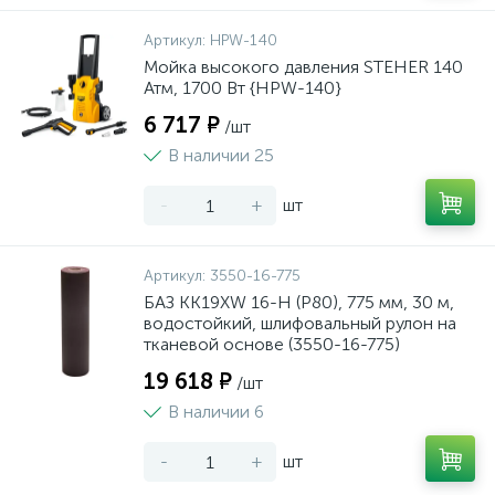
Артикул:
HPW-140
Мойка высокого давления STEHER 140
Атм, 1700 Вт {HPW-140}
6 717 ₽
/шт
В наличии 25
-
+
шт
Артикул:
3550-16-775
БАЗ KK19XW 16-H (Р80), 775 мм, 30 м,
водостойкий, шлифовальный рулон на
тканевой основе (3550-16-775)
19 618 ₽
/шт
В наличии 6
-
+
шт