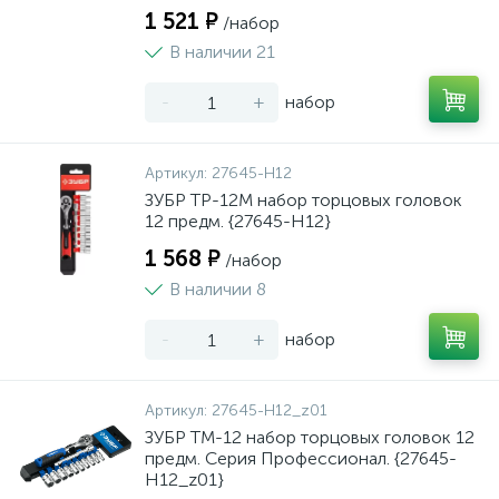
1 521 ₽
/набор
В наличии 21
-
+
набор
Артикул:
27645-H12
ЗУБР ТР-12М набор торцовых головок
12 предм. {27645-H12}
1 568 ₽
/набор
В наличии 8
-
+
набор
Артикул:
27645-H12_z01
ЗУБР ТМ-12 набор торцовых головок 12
предм. Серия Профессионал. {27645-
H12_z01}