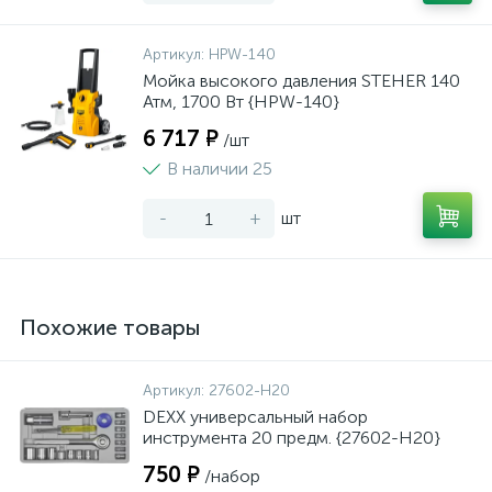
Артикул:
HPW-140
Мойка высокого давления STEHER 140
Атм, 1700 Вт {HPW-140}
6 717 ₽
/шт
В наличии 25
-
+
шт
Похожие товары
Артикул:
27602-H20
DEXX универсальный набор
инструмента 20 предм. {27602-H20}
750 ₽
/набор