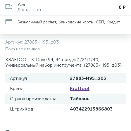
Уфа
0 ₽
Доставка от
Безналичный расчет, банковские карты, СБП, Кредит
Артикул:
27883-H95_z03
Пока нет отзывов
KRAFTOOL X-Drive 94, 94 предм.(1/2"+1/4"),
Универсальный набор инструмента {27883-H95_z03}
Артикул
27883-H95_z03
Бренд
Kraftool
Страна производства
Тайвань
ШтрихКод
403422915866803