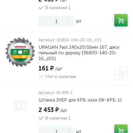
В наличии 1
-
+
шт
Артикул:
36800-140-20-16_z01
URAGAN Fast 140x20/16мм 16Т, диск
пильный по дереву {36800-140-20-
16_z01}
161 ₽
/шт
Нет в наличии
Артикул:
W-КРБ-1
Штанга ЗУБР для КРБ-хххх {W-КРБ-1}
2 453 ₽
/шт
В наличии 1
-
+
шт