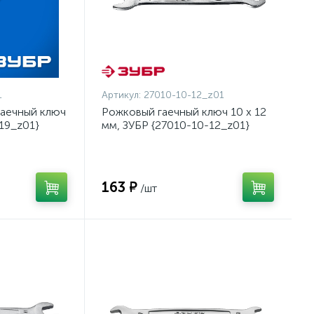
1
Артикул:
27010-10-12_z01
аечный ключ
Рожковый гаечный ключ 10 x 12
-19_z01}
мм, ЗУБР {27010-10-12_z01}
163 ₽
/шт