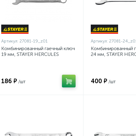
Артикул:
27081-19_z01
Артикул:
27081-24_z0
Комбинированный гаечный ключ
Комбинированный г
19 мм, STAYER HERCULES
24 мм, STAYER HER
{27081-19_z01}
{27081-24_z01}
186 ₽
400 ₽
/шт
/шт