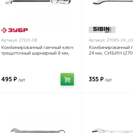
Артикул:
27101-08
Артикул:
27089-24_z0
Комбинированный гаечный ключ
Комбинированный г
трещоточный шарнирный 8 мм,
24 мм, СИБИН {270
ЗУБР {27101-08}
495 ₽
355 ₽
/шт
/шт