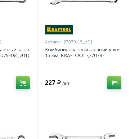
1
Артикул:
27079-15_z01
аечный ключ
Комбинированный гаечный ключ
7079-08_z01}
15 мм, KRAFTOOL {27079-
15_z01}
227 ₽
/шт