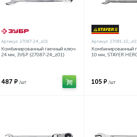
Артикул:
27087-24_z01
Артикул:
27081-10_z0
Комбинированный гаечный ключ
Комбинированный г
24 мм, ЗУБР {27087-24_z01}
10 мм, STAYER HER
{27081-10_z01}
487 ₽
105 ₽
/шт
/шт