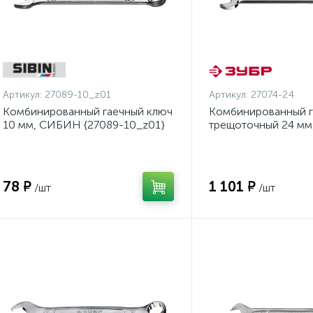
Артикул:
27089-10_z01
Артикул:
27074-24
Комбинированный гаечный ключ
Комбинированный г
10 мм, СИБИН {27089-10_z01}
трещоточный 24 мм
{27074-24}
78 ₽
1 101 ₽
/шт
/шт