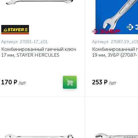
Артикул:
27081-17_z01
Артикул:
27087-19_z0
Комбинированный гаечный ключ
Комбинированный г
17 мм, STAYER HERCULES
19 мм, ЗУБР {27087
{27081-17_z01}
170 ₽
253 ₽
/шт
/шт