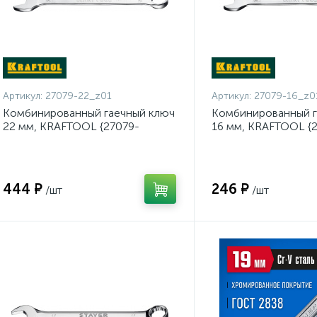
Артикул:
27079-22_z01
Артикул:
27079-16_z0
Комбинированный гаечный ключ
Комбинированный г
22 мм, KRAFTOOL {27079-
16 мм, KRAFTOOL {
22_z01}
16_z01}
444 ₽
246 ₽
/шт
/шт