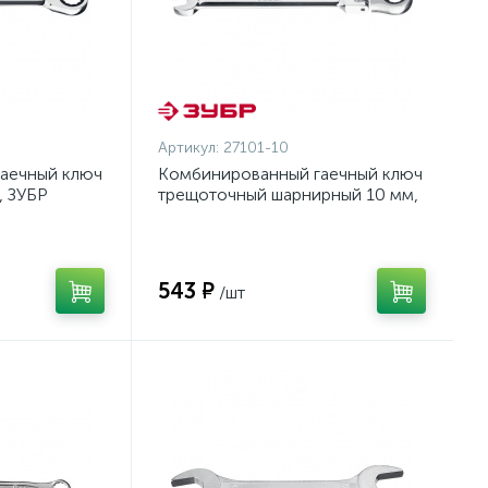
Артикул:
27101-10
аечный ключ
Комбинированный гаечный ключ
, ЗУБР
трещоточный шарнирный 10 мм,
ЗУБР {27101-10}
543 ₽
/шт