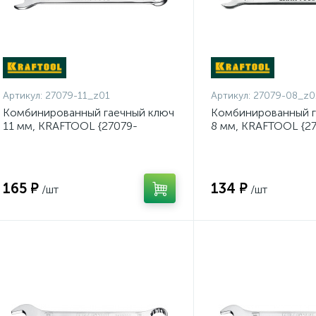
Артикул:
27079-11_z01
Артикул:
27079-08_z0
Комбинированный гаечный ключ
Комбинированный г
11 мм, KRAFTOOL {27079-
8 мм, KRAFTOOL {2
11_z01}
165 ₽
134 ₽
/шт
/шт