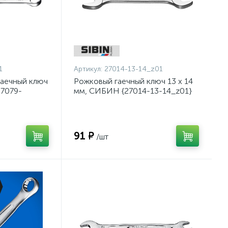
1
Артикул:
27014-13-14_z01
аечный ключ
Рожковый гаечный ключ 13 x 14
27079-
мм, СИБИН {27014-13-14_z01}
91 ₽
/шт