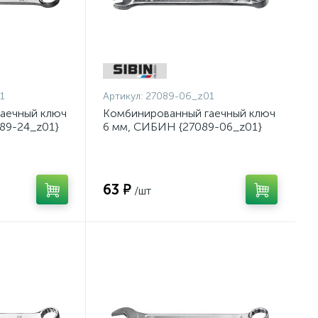
1
Артикул:
27089-06_z01
аечный ключ
Комбинированный гаечный ключ
89-24_z01}
6 мм, СИБИН {27089-06_z01}
63 ₽
/шт