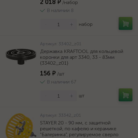
2 018 ₽
/набор
В наличии 8
-
+
набор
Артикул:
33402_z01
Державка KRAFTOOL для кольцевой
коронки для арт 3340, 33 - 83мм
{33402_z01}
156 ₽
/шт
В наличии 67
-
+
шт
Артикул:
33342_z01
STAYER 20 - 90 мм, с защитной
решеткой, по кафелю и керамике
"Балеринка", регулируемое сверло