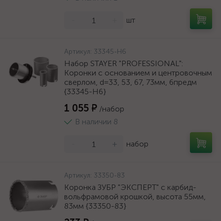
-
+
шт
Артикул:
33345-H6
Набор STAYER "PROFESSIONAL":
Коронки с основанием и центровочным
сверлом, d=33, 53, 67, 73мм, 6предм
{33345-H6}
1 055 ₽
/набор
В наличии 8
-
+
набор
Артикул:
33350-83
Коронка ЗУБР "ЭКСПЕРТ" c карбид-
вольфрамовой крошкой, высота 55мм,
83мм {33350-83}