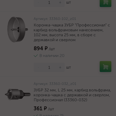
-
+
шт
Артикул:
33360-102_z01
Коронка-чашка ЗУБР "Профессионал" c
карбид-вольфрамовым нанесением,
102 мм, высота 25 мм, в сборе с
державкой и сверлом
894 ₽
/шт
В наличии 20
-
+
шт
Артикул:
33360-032_z01
ЗУБР 32 мм, L 25 мм, карбид вольфрама,
коронка-чашка с державкой и сверлом,
Профессионал (33360-032)
361 ₽
/шт
В наличии 75