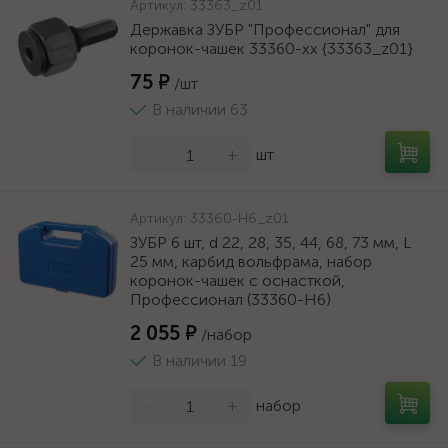
Артикул:
33363_z01
Державка ЗУБР "Профессионал" для
коронок-чашек 33360-хх {33363_z01}
75 ₽
/шт
В наличии 63
-
+
шт
Артикул:
33360-H6_z01
ЗУБР 6 шт, d 22, 28, 35, 44, 68, 73 мм, L
25 мм, карбид вольфрама, набор
коронок-чашек с оснасткой,
Профессионал (33360-H6)
2 055 ₽
/набор
В наличии 19
-
+
набор