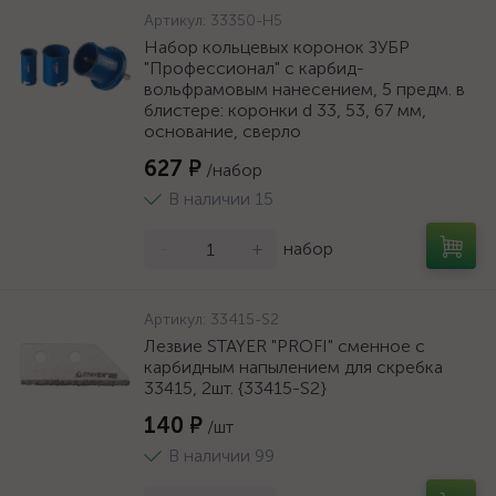
Артикул:
33350-H5
Набор кольцевых коронок ЗУБР
"Профессионал" c карбид-
вольфрамовым нанесением, 5 предм. в
блистере: коронки d 33, 53, 67 мм,
основание, сверло
627 ₽
/набор
В наличии 15
-
+
набор
Артикул:
33415-S2
Лезвие STAYER "PROFI" сменное с
карбидным напылением для скребка
33415, 2шт. {33415-S2}
140 ₽
/шт
В наличии 99