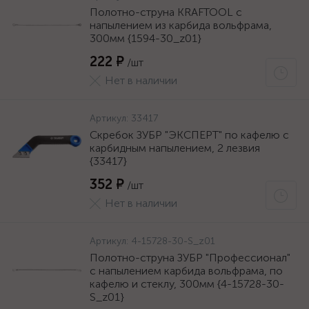
Полотно-струна KRAFTOOL с
напылением из карбида вольфрама,
300мм {1594-30_z01}
222 ₽
/шт
Нет в наличии
Артикул:
33417
Скребок ЗУБР "ЭКСПЕРТ" по кафелю с
карбидным напылением, 2 лезвия
{33417}
352 ₽
/шт
Нет в наличии
Артикул:
4-15728-30-S_z01
Полотно-струна ЗУБР "Профессионал"
с напылением карбида вольфрама, по
кафелю и стеклу, 300мм {4-15728-30-
S_z01}