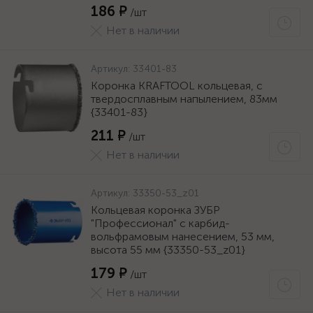
186 ₽
/шт
Нет в наличии
Артикул:
33401-83
Коронка KRAFTOOL кольцевая, с
твердосплавным напылением, 83мм
{33401-83}
211 ₽
/шт
Нет в наличии
Артикул:
33350-53_z01
Кольцевая коронка ЗУБР
"Профессионал" c карбид-
вольфрамовым нанесением, 53 мм,
высота 55 мм {33350-53_z01}
179 ₽
/шт
Нет в наличии