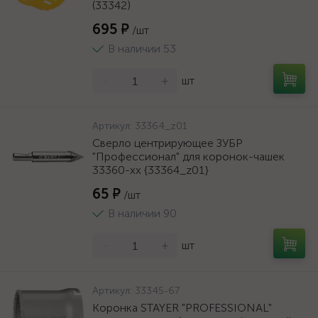
(33342)
695 ₽
/шт
В наличии 53
-
+
шт
Артикул:
33364_z01
Сверло центрирующее ЗУБР
"Профессионал" для коронок-чашек
33360-хх {33364_z01}
65 ₽
/шт
В наличии 90
-
+
шт
Артикул:
33345-67
Коронка STAYER "PROFESSIONAL"