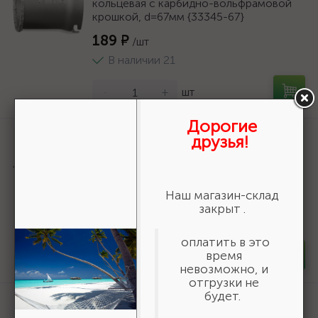
кольцевая с карбидно-вольфрамовой
крошкой, d=67мм {33345-67}
189 ₽
/шт
В наличии 21
-
+
шт
Дорогие
Артикул:
33360-038_z01
друзья!
ЗУБР 38 мм, L 25 мм, карбид вольфрама,
коронка-чашка с державкой и сверлом,
Профессионал (33360-038)
Наш магазин-склад
409 ₽
/шт
закрыт .
В наличии 63
оплатить в это
время
-
+
шт
невозможно, и
отгрузки не
будет.
Артикул:
33350-H6_z01