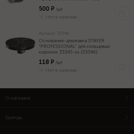
500 ₽
/шт
Нет в наличии
Артикул:
33346
Основание-державка STAYER
"PROFESSIONAL" для кольцевых
коронок 33345-xx {33346}
118 ₽
/шт
Нет в наличии
О магазине
Бренды