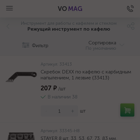
VO
MAG
Инструмент для работы с кафелем и стеклом
Режущий инструмент по кафелю
Сортировка
Фильтр
По умолчанию
Артикул:
33413
Скребок DEXX по кафелю с карбидным
напылением, 1 лезвие {33413}
207 ₽
/шт
В наличии 38
-
+
шт
а
Артикул:
33345-H8
STAYER 8 шт, 33, 53, 67, 73, 83 мм,