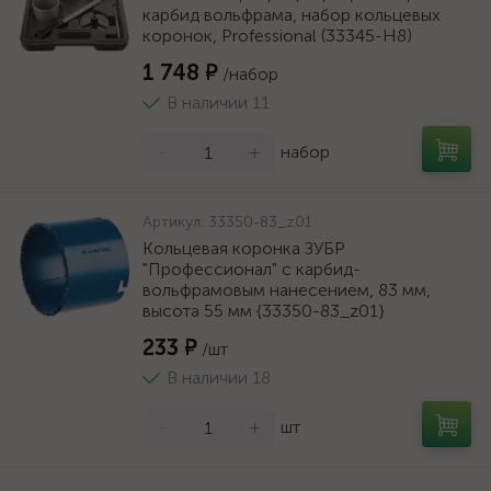
карбид вольфрама, набор кольцевых
коронок, Professional (33345-H8)
1 748 ₽
/набор
В наличии 11
-
+
набор
Артикул:
33350-83_z01
Кольцевая коронка ЗУБР
"Профессионал" c карбид-
вольфрамовым нанесением, 83 мм,
высота 55 мм {33350-83_z01}
233 ₽
/шт
В наличии 18
-
+
шт