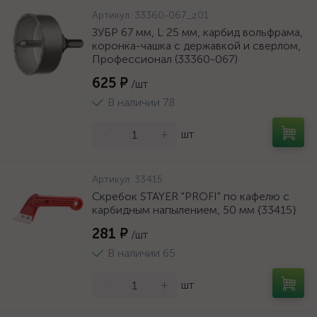
Артикул:
33360-067_z01
ЗУБР 67 мм, L 25 мм, карбид вольфрама,
коронка-чашка с державкой и сверлом,
Профессионал (33360-067)
625 ₽
/шт
В наличии 78
-
+
шт
Артикул:
33415
Скребок STAYER "PROFI" по кафелю с
карбидным напылением, 50 мм {33415}
281 ₽
/шт
В наличии 65
-
+
шт