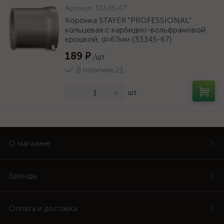
Артикул:
33345-67
Коронка STAYER "PROFESSIONAL"
кольцевая с карбидно-вольфрамовой
крошкой, d=67мм {33345-67}
189 ₽
/шт
В наличии 21
-
+
шт
О магазине
Бренды
Оплата и доставка