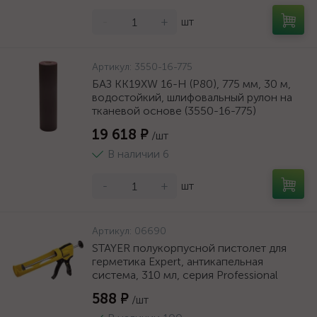
-
+
шт
Артикул:
3550-16-775
БАЗ KK19XW 16-H (Р80), 775 мм, 30 м,
водостойкий, шлифовальный рулон на
тканевой основе (3550-16-775)
19 618 ₽
/шт
В наличии 6
-
+
шт
Артикул:
06690
STAYER полукорпусной пистолет для
герметика Expert, антикапельная
система, 310 мл, серия Professional
588 ₽
/шт