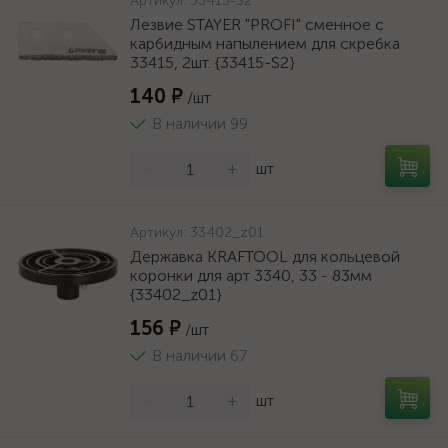
Артикул:
33415-S2
Лезвие STAYER "PROFI" сменное с
карбидным напылением для скребка
33415, 2шт. {33415-S2}
140 ₽
/шт
В наличии 99
-
+
шт
Артикул:
33402_z01
Державка KRAFTOOL для кольцевой
коронки для арт 3340, 33 - 83мм
{33402_z01}
156 ₽
/шт
В наличии 67
-
+
шт