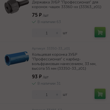
Державка ЗУБР "Профессионал" для
коронок-чашек 33360-хх {33363_z01}
75 ₽
/шт
В наличии 63
-
+
шт
Артикул:
33350-33_z01
Кольцевая коронка ЗУБР
"Профессионал" c карбид-
вольфрамовым нанесением, 33 мм,
высота 55 мм {33350-33_z01}
93 ₽
/шт
В наличии 31
-
+
шт