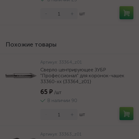
-
+
шт
Похожие товары
Артикул:
33364_z01
Сверло центрирующее ЗУБР
"Профессионал" для коронок-чашек
33360-хх {33364_z01}
65 ₽
/шт
В наличии 90
-
+
шт
Артикул:
33363_z01