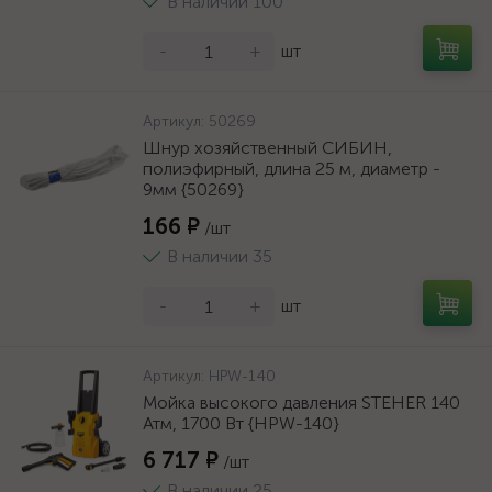
В наличии 100
-
+
шт
Артикул:
50269
Шнур хозяйственный СИБИН,
полиэфирный, длина 25 м, диаметр -
9мм {50269}
166 ₽
/шт
В наличии 35
-
+
шт
Артикул:
HPW-140
Мойка высокого давления STEHER 140
Атм, 1700 Вт {HPW-140}
6 717 ₽
/шт
В наличии 25