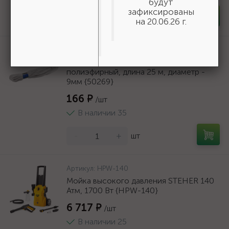
будут
зафиксированы
-
+
шт
на 20.06.26 г.
Артикул:
50269
Шнур хозяйственный СИБИН,
полиэфирный, длина 25 м, диаметр -
9мм {50269}
166 ₽
/шт
В наличии 35
-
+
шт
Артикул:
HPW-140
Мойка высокого давления STEHER 140
Атм, 1700 Вт {HPW-140}
6 717 ₽
/шт
В наличии 25