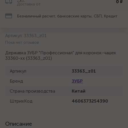
0 ₽
Доставка от
Безналичный расчет, банковские карты, СБП, Кредит
Артикул:
33363_z01
Пока нет отзывов
Державка ЗУБР "Профессионал" для коронок-чашек
33360-хх {33363_z01}
Артикул
33363_z01
Бренд
ЗУБР
Страна производства
Китай
ШтрихКод
4606373254390
Описание