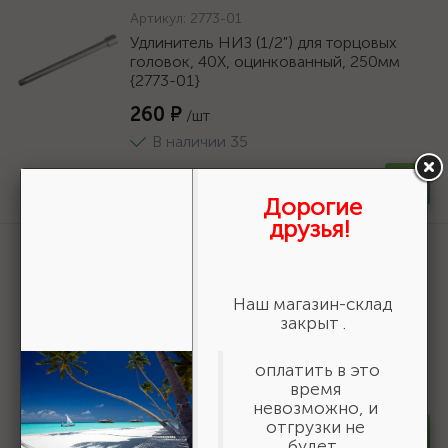
Артикул:
2773-01
Удлинитель НИЗ (1/2") для торцовых
головок, 40Х, оцинкованный, 250мм
{2773-01}
260 ₽
/шт
В наличии 35
-
+
шт
Дорогие
друзья!
Артикул:
30936-200-B
ЗУБР d 200 мм, г/п 185 кг, игольчатый
подшипник, резина/металл, поворотное
Наш магазин-склад
колесо c тормозом, Профессионал
закрыт .
(30936-200-B)
1 836 ₽
/шт
оплатить в это
время
В наличии 10
невозможно, и
отгрузки не
-
+
шт
будет.