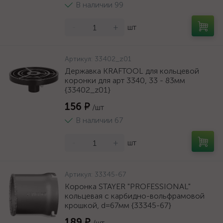
В наличии 99
-
+
шт
Артикул:
33402_z01
Державка KRAFTOOL для кольцевой
коронки для арт 3340, 33 - 83мм
{33402_z01}
156 ₽
/шт
В наличии 67
-
+
шт
Артикул:
33345-67
Коронка STAYER "PROFESSIONAL"
кольцевая с карбидно-вольфрамовой
крошкой, d=67мм {33345-67}
189 ₽
/шт