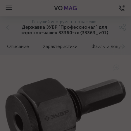
VO
MAG
Режущий инструмент по кафелю
Державка ЗУБР "Профессионал" для
коронок-чашек 33360-хх {33363_z01}
Описание
Характеристики
Файлы и докумен
а