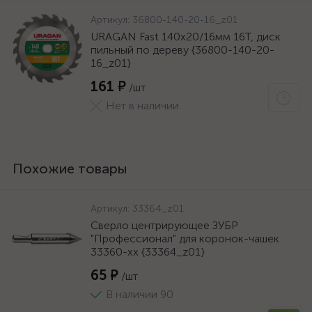
Артикул:
36800-140-20-16_z01
URAGAN Fast 140x20/16мм 16Т, диск
пильный по дереву {36800-140-20-
16_z01}
161 ₽
/шт
Нет в наличии
Похожие товары
Артикул:
33364_z01
Сверло центрирующее ЗУБР
"Профессионал" для коронок-чашек
33360-хх {33364_z01}
65 ₽
/шт
В наличии 90