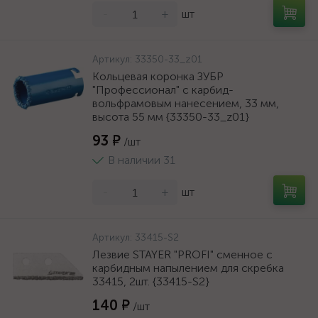
-
+
шт
Артикул:
33350-33_z01
Кольцевая коронка ЗУБР
"Профессионал" c карбид-
вольфрамовым нанесением, 33 мм,
высота 55 мм {33350-33_z01}
93 ₽
/шт
В наличии 31
-
+
шт
Артикул:
33415-S2
Лезвие STAYER "PROFI" сменное с
карбидным напылением для скребка
33415, 2шт. {33415-S2}
140 ₽
/шт