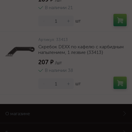
В наличии 21
-
+
шт
Артикул:
33413
Скребок DEXX по кафелю с карбидным
напылением, 1 лезвие {33413}
207 ₽
/шт
В наличии 38
-
+
шт
О магазине