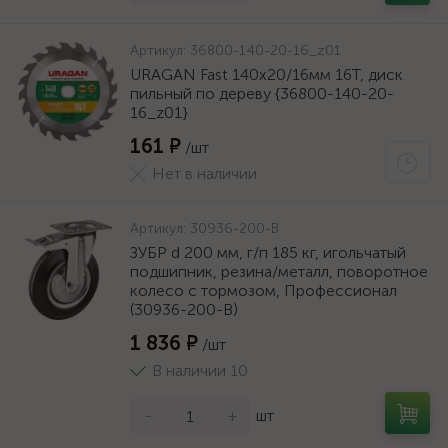
Артикул:
36800-140-20-16_z01
URAGAN Fast 140x20/16мм 16Т, диск
пильный по дереву {36800-140-20-
16_z01}
161 ₽
/шт
Нет в наличии
Артикул:
30936-200-B
ЗУБР d 200 мм, г/п 185 кг, игольчатый
подшипник, резина/металл, поворотное
колесо c тормозом, Профессионал
(30936-200-B)
1 836 ₽
/шт
В наличии 10
-
+
шт