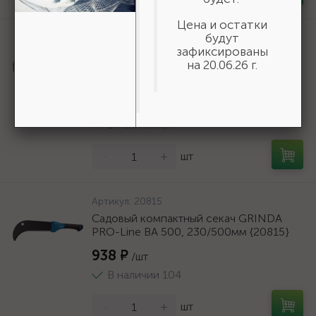
Цена и остатки
будут
Артикул:
310247-20-05
зафиксированы
Перфорированная вентиляционная
на 20.06.26 г.
лента прямая ПВЛ, 20х0.5мм, 25м, ЗУБР
{310247-20-05}
525 ₽
/шт
В наличии 57
-
+
шт
Артикул:
20815
Садовый компактный секач GRINDA
PRO-Line BA 500, 230/500мм {20815}
938 ₽
/шт
В наличии 104
-
+
шт