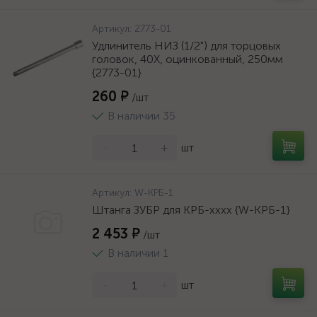
Артикул:
2773-01
Удлинитель НИЗ (1/2") для торцовых
головок, 40Х, оцинкованный, 250мм
{2773-01}
260 ₽
/шт
В наличии 35
-
+
шт
Артикул:
W-КРБ-1
Штанга ЗУБР для КРБ-хххх {W-КРБ-1}
2 453 ₽
/шт
В наличии 1
-
+
шт