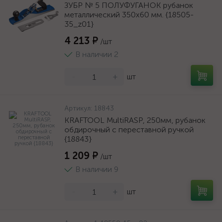
ЗУБР № 5 ПОЛУФУГАНОК рубанок
металлический 350х60 мм. {18505-
35_z01}
4 213 ₽
/шт
В наличии 2
-
+
шт
Артикул:
18843
KRAFTOOL MultiRASP, 250мм, рубанок
обдирочный с переставной ручкой
{18843}
1 209 ₽
/шт
В наличии 9
-
+
шт