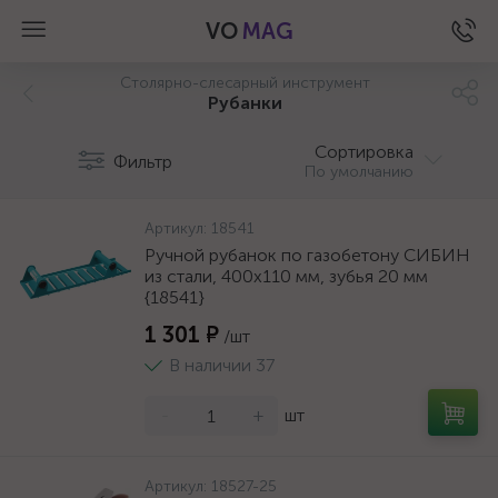
VO
MAG
Столярно-слесарный инструмент
Рубанки
Сортировка
Фильтр
По умолчанию
Артикул:
18541
Ручной рубанок по газобетону СИБИН
из стали, 400х110 мм, зубья 20 мм
{18541}
1 301 ₽
/шт
В наличии 37
-
+
шт
а
Артикул:
18527-25