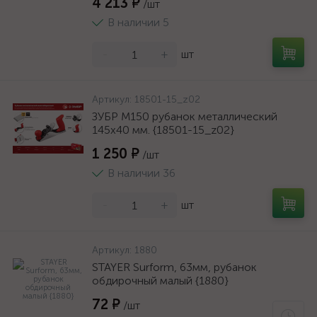
4 213 ₽
/шт
В наличии 5
-
+
шт
Артикул:
18501-15_z02
ЗУБР М150 рубанок металлический
145х40 мм. {18501-15_z02}
1 250 ₽
/шт
В наличии 36
-
+
шт
Артикул:
1880
STAYER Surform, 63мм, рубанок
обдирочный малый {1880}
72 ₽
/шт