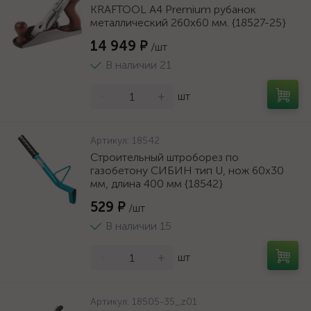
KRAFTOOL A4 Premium рубанок
металлический 260x60 мм. {18527-25}
14 949 ₽
/шт
В наличии 21
-
+
шт
Артикул:
18542
Строительный штроборез по
газобетону СИБИН тип U, нож 60х30
мм, длина 400 мм {18542}
529 ₽
/шт
В наличии 15
-
+
шт
Артикул:
18505-35_z01