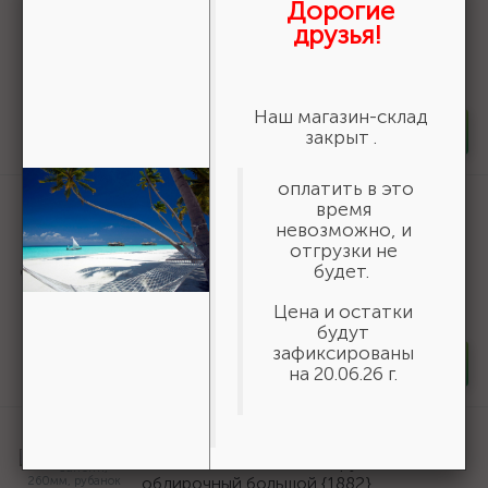
Дорогие
для рубанка обдирочного {18840-S}
друзья!
259 ₽
/шт
В наличии 216
Наш магазин-склад
-
+
шт
закрыт .
оплатить в это
Артикул:
18855
время
невозможно, и
Рубанок STAYER "PROFI" кромочный по
отгрузки не
гипсокартону {18855}
будет.
1 209 ₽
/шт
Цена и остатки
В наличии 35
будут
зафиксированы
-
+
шт
на 20.06.26 г.
Артикул:
1882
STAYER Surform, 260мм, рубанок
обдирочный большой {1882}