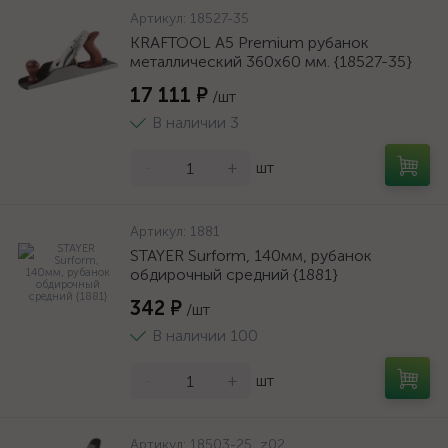
Артикул:
18527-35
KRAFTOOL A5 Premium рубанок
металлический 360x60 мм. {18527-35}
17 111 ₽
/шт
В наличии 3
-
+
шт
Артикул:
1881
STAYER Surform, 140мм, рубанок
обдирочный средний {1881}
342 ₽
/шт
В наличии 100
-
+
шт
Артикул:
18503-25_z02