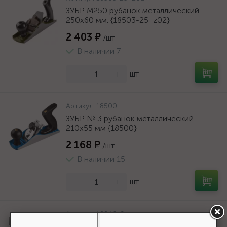
ЗУБР М250 рубанок металлический
250х60 мм. {18503-25_z02}
2 403 ₽
/шт
В наличии 7
-
+
шт
Артикул:
18500
ЗУБР № 3 рубанок металлический
210х55 мм {18500}
2 168 ₽
/шт
В наличии 15
-
+
шт
Артикул:
18840-S
KRAFTOOL MultiRASP, 250мм, лезвие