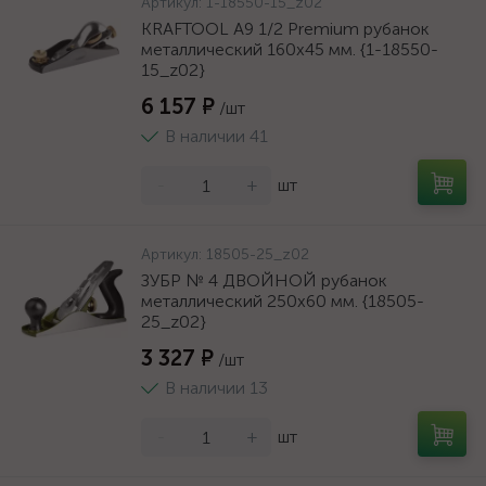
Артикул:
1-18550-15_z02
KRAFTOOL A9 1/2 Premium рубанок
металлический 160x45 мм. {1-18550-
15_z02}
6 157 ₽
/шт
В наличии 41
-
+
шт
Артикул:
18505-25_z02
ЗУБР № 4 ДВОЙНОЙ рубанок
металлический 250х60 мм. {18505-
25_z02}
3 327 ₽
/шт
В наличии 13
-
+
шт