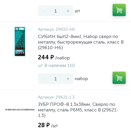
-
+
шт
Артикул:
29610-H6
СИБИН 6шт(2-8мм), Набор сверл по
металлу, быстрорежущая сталь, класс В
{29610-H6}
244 ₽
/набор
В наличии 110
-
+
набор
Артикул:
29621-1.3
ЗУБР ПРОФ-В 1.3х38мм, Сверло по
металлу, сталь Р6М5, класс В {29621-
1.3}
28 ₽
/шт