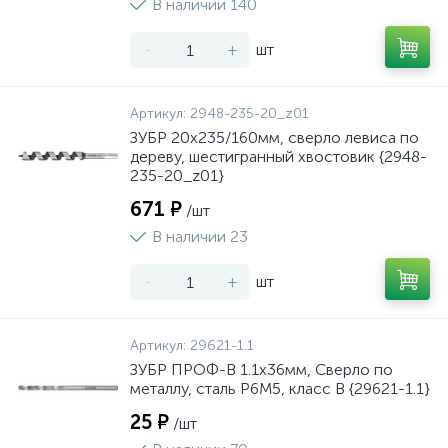
В наличии 140
-
+
шт
Артикул:
2948-235-20_z01
ЗУБР 20x235/160мм, сверло левиса по
дереву, шестигранный хвостовик {2948-
235-20_z01}
671 ₽
/шт
В наличии 23
-
+
шт
Артикул:
29621-1.1
ЗУБР ПРОФ-В 1.1х36мм, Сверло по
металлу, сталь Р6М5, класс В {29621-1.1}
25 ₽
/шт