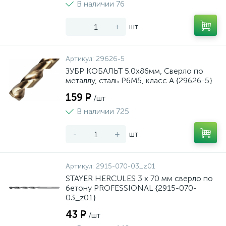
В наличии 76
-
+
шт
Артикул:
29626-5
ЗУБР КОБАЛЬТ 5.0х86мм, Сверло по
металлу, сталь Р6М5, класс А {29626-5}
159 ₽
/шт
В наличии 725
-
+
шт
Артикул:
2915-070-03_z01
STAYER HERCULES 3 x 70 мм сверло по
бетону PROFESSIONAL {2915-070-
03_z01}
43 ₽
/шт