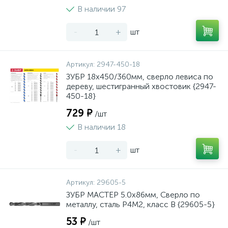
В наличии 97
-
+
шт
Артикул:
2947-450-18
ЗУБР 18x450/360мм, сверло левиса по
дереву, шестигранный хвостовик {2947-
450-18}
729 ₽
/шт
В наличии 18
-
+
шт
Артикул:
29605-5
ЗУБР МАСТЕР 5.0х86мм, Сверло по
металлу, сталь Р4М2, класс В {29605-5}
53 ₽
/шт