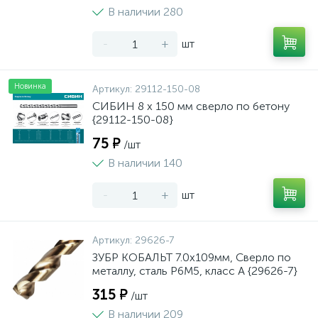
В наличии 280
-
+
шт
Новинка
Артикул:
29112-150-08
СИБИН 8 x 150 мм сверло по бетону
{29112-150-08}
75 ₽
/шт
В наличии 140
-
+
шт
Артикул:
29626-7
ЗУБР КОБАЛЬТ 7.0х109мм, Сверло по
металлу, сталь Р6М5, класс А {29626-7}
315 ₽
/шт
В наличии 209