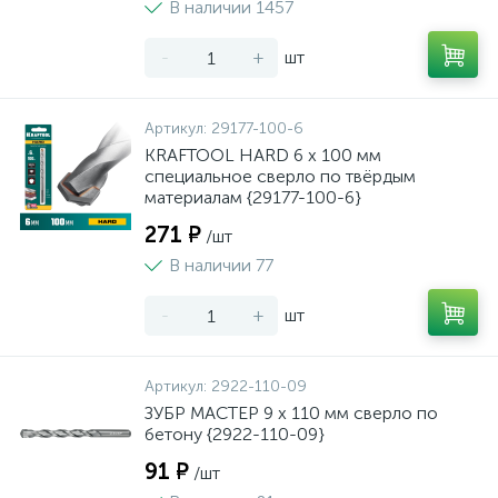
В наличии 1457
-
+
шт
Артикул:
29177-100-6
KRAFTOOL HARD 6 х 100 мм
специальное cверло по твёрдым
материалам {29177-100-6}
271 ₽
/шт
В наличии 77
-
+
шт
Артикул:
2922-110-09
ЗУБР МАСТЕР 9 x 110 мм сверло по
бетону {2922-110-09}
91 ₽
/шт