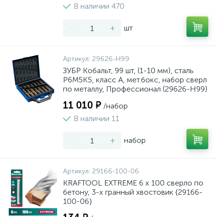
В наличии 470
-
+
шт
Артикул:
29626-H99
ЗУБР Кобальт, 99 шт, (1-10 мм), сталь
Р6М5К5, класс А, мет.бокс, набор сверл
по металлу, Профессионал (29626-H99)
11 010 ₽
/набор
В наличии 11
-
+
набор
Артикул:
29166-100-06
KRAFTOOL EXTREME 6 х 100 сверло по
бетону, 3-х гранный хвостовик {29166-
100-06}