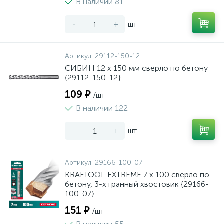
В наличии 81
-
+
шт
Артикул:
29112-150-12
СИБИН 12 x 150 мм сверло по бетону
{29112-150-12}
109 ₽
/шт
В наличии 122
-
+
шт
Артикул:
29166-100-07
KRAFTOOL EXTREME 7 х 100 сверло по
бетону, 3-х гранный хвостовик {29166-
100-07}
151 ₽
/шт