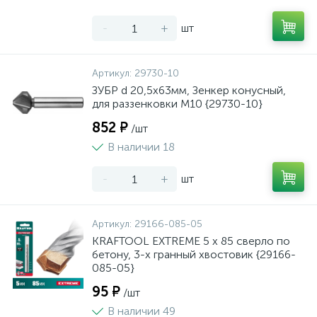
-
+
шт
Артикул:
29730-10
ЗУБР d 20,5x63мм, Зенкер конусный,
для раззенковки М10 {29730-10}
852 ₽
/шт
В наличии 18
-
+
шт
Артикул:
29166-085-05
KRAFTOOL EXTREME 5 х 85 сверло по
бетону, 3-х гранный хвостовик {29166-
085-05}
95 ₽
/шт
В наличии 49