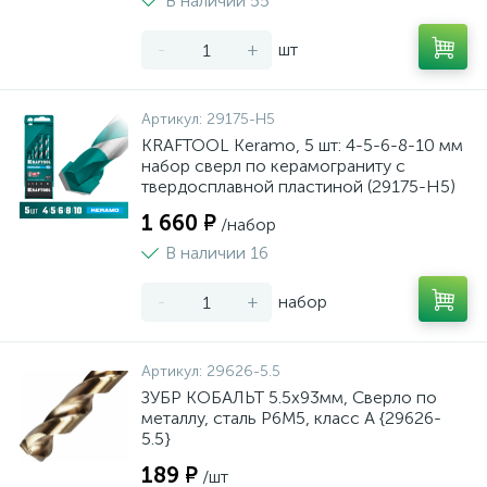
В наличии 55
-
+
шт
Артикул:
29175-H5
KRAFTOOL Keramo, 5 шт: 4-5-6-8-10 мм
набор сверл по керамограниту с
твердосплавной пластиной (29175-H5)
1 660 ₽
/набор
В наличии 16
-
+
набор
Артикул:
29626-5.5
ЗУБР КОБАЛЬТ 5.5х93мм, Сверло по
металлу, сталь Р6М5, класс А {29626-
5.5}
189 ₽
/шт