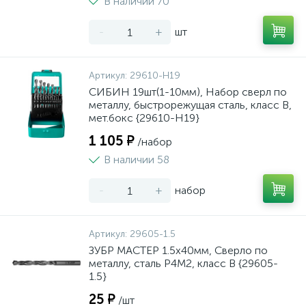
В наличии 70
-
+
шт
Артикул:
29610-H19
СИБИН 19шт(1-10мм), Набор сверл по
металлу, быстрорежущая сталь, класс В,
мет.бокс {29610-H19}
1 105 ₽
/набор
В наличии 58
-
+
набор
Артикул:
29605-1.5
ЗУБР МАСТЕР 1.5х40мм, Сверло по
металлу, сталь Р4М2, класс В {29605-
1.5}
25 ₽
/шт