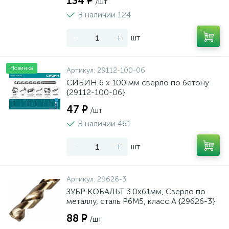
134 ₽
/шт
В наличии 124
-
+
шт
Новинка
Артикул:
29112-100-06
СИБИН 6 x 100 мм сверло по бетону
{29112-100-06}
47 ₽
/шт
В наличии 461
-
+
шт
Артикул:
29626-3
ЗУБР КОБАЛЬТ 3.0х61мм, Сверло по
металлу, сталь Р6М5, класс А {29626-3}
88 ₽
/шт