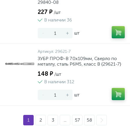
29840-08
227 ₽
/шт
В наличии 36
-
+
шт
Артикул:
29621-7
ЗУБР ПРОФ-В 7.0х109мм, Сверло по
металлу, сталь Р6М5, класс В {29621-7}
148 ₽
/шт
В наличии 312
-
+
шт
1
2
3
...
57
58