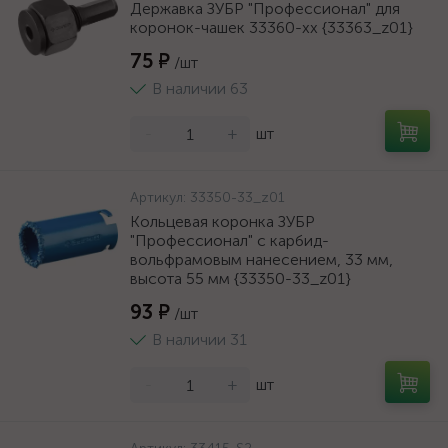
Державка ЗУБР "Профессионал" для
коронок-чашек 33360-хх {33363_z01}
75 ₽
/шт
В наличии 63
-
+
шт
Артикул:
33350-33_z01
Кольцевая коронка ЗУБР
"Профессионал" c карбид-
вольфрамовым нанесением, 33 мм,
высота 55 мм {33350-33_z01}
93 ₽
/шт
В наличии 31
-
+
шт