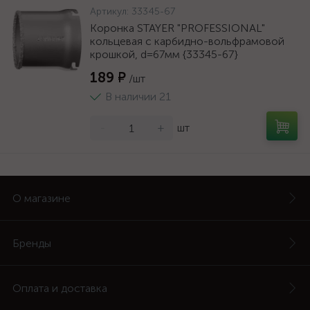
Артикул:
33345-67
Коронка STAYER "PROFESSIONAL"
кольцевая с карбидно-вольфрамовой
крошкой, d=67мм {33345-67}
189 ₽
/шт
В наличии 21
-
+
шт
О магазине
Бренды
Оплата и доставка