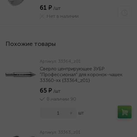
61 ₽
/шт
Нет в наличии
Похожие товары
Артикул:
33364_z01
Сверло центрирующее ЗУБР
"Профессионал" для коронок-чашек
33360-хх {33364_z01}
65 ₽
/шт
В наличии 90
-
+
шт
Артикул:
33363_z01