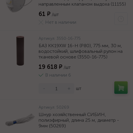
направленным клапаном выдоха (11155)
61 ₽
/шт
Нет в наличии
Артикул:
3550-16-775
БАЗ KK19XW 16-H (Р80), 775 мм, 30 м,
водостойкий, шлифовальный рулон на
тканевой основе (3550-16-775)
19 618 ₽
/шт
В наличии 6
-
+
шт
Артикул:
50269
Шнур хозяйственный СИБИН,
полиэфирный, длина 25 м, диаметр -
9мм {50269}