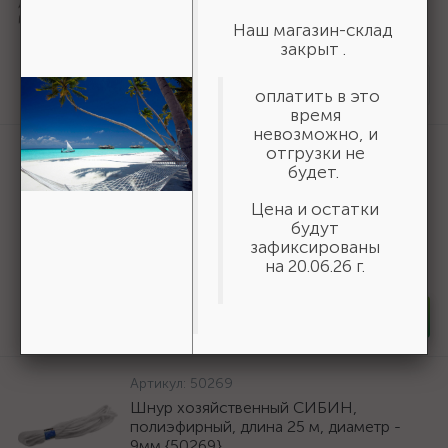
пильный по дереву {36800-140-20-
Наш магазин-склад
16_z01}
закрыт .
161 ₽
/шт
оплатить в это
Нет в наличии
время
невозможно, и
Артикул:
3550-16-775
отгрузки не
будет.
БАЗ KK19XW 16-H (Р80), 775 мм, 30 м,
водостойкий, шлифовальный рулон на
Цена и остатки
тканевой основе (3550-16-775)
будут
19 618 ₽
зафиксированы
/шт
на 20.06.26 г.
В наличии 6
-
+
шт
Артикул:
50269
Шнур хозяйственный СИБИН,
полиэфирный, длина 25 м, диаметр -
9мм {50269}