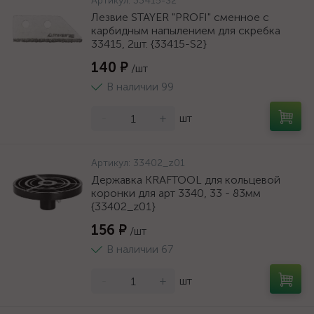
Артикул:
33415-S2
Лезвие STAYER "PROFI" сменное с
карбидным напылением для скребка
33415, 2шт. {33415-S2}
140 ₽
/шт
В наличии 99
-
+
шт
Артикул:
33402_z01
Державка KRAFTOOL для кольцевой
коронки для арт 3340, 33 - 83мм
{33402_z01}
156 ₽
/шт
В наличии 67
-
+
шт