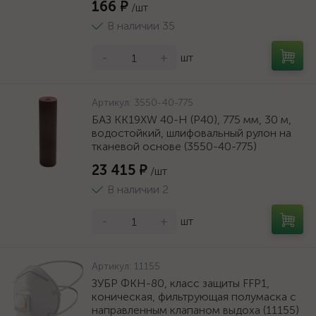
166 ₽
/шт
В наличии 35
-
+
шт
Артикул:
3550-40-775
БАЗ KK19XW 40-H (Р40), 775 мм, 30 м,
водостойкий, шлифовальный рулон на
тканевой основе (3550-40-775)
23 415 ₽
/шт
В наличии 2
-
+
шт
Артикул:
11155
ЗУБР ФКН-80, класс защиты FFP1,
коническая, фильтрующая полумаска с
направленным клапаном выдоха (11155)