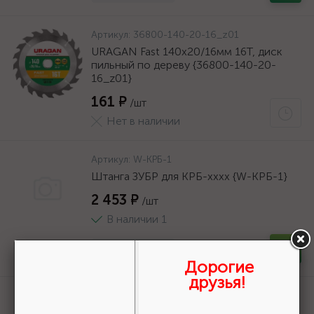
Артикул:
36800-140-20-16_z01
URAGAN Fast 140x20/16мм 16Т, диск
пильный по дереву {36800-140-20-
16_z01}
161 ₽
/шт
Нет в наличии
Артикул:
W-КРБ-1
Штанга ЗУБР для КРБ-хххх {W-КРБ-1}
2 453 ₽
/шт
В наличии 1
-
+
шт
Дорогие
друзья!
Артикул:
36800-140-20-16_z01
URAGAN Fast 140x20/16мм 16Т, диск