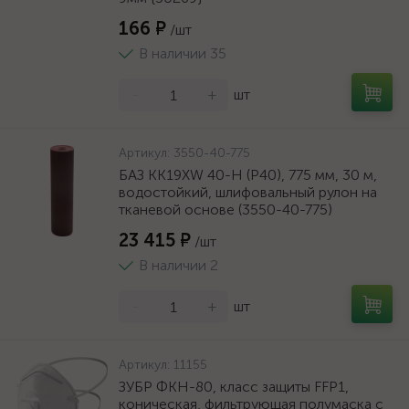
166 ₽
/шт
В наличии 35
-
+
шт
Артикул:
3550-40-775
БАЗ KK19XW 40-H (Р40), 775 мм, 30 м,
водостойкий, шлифовальный рулон на
тканевой основе (3550-40-775)
23 415 ₽
/шт
В наличии 2
-
+
шт
Артикул:
11155
ЗУБР ФКН-80, класс защиты FFP1,
коническая, фильтрующая полумаска с