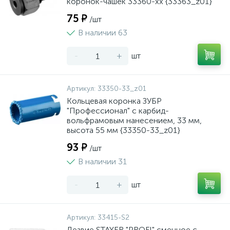
коронок-чашек 33360-хх {33363_z01}
75 ₽
/шт
В наличии 63
-
+
шт
Артикул:
33350-33_z01
Кольцевая коронка ЗУБР
"Профессионал" c карбид-
вольфрамовым нанесением, 33 мм,
высота 55 мм {33350-33_z01}
93 ₽
/шт
В наличии 31
-
+
шт
Артикул:
33415-S2
Лезвие STAYER "PROFI" сменное с