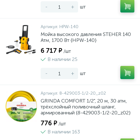
-
+
шт
Артикул:
HPW-140
Мойка высокого давления STEHER 140
Атм, 1700 Вт {HPW-140}
6 717 ₽
/шт
В наличии 25
-
+
шт
Артикул:
8-429003-1/2-20_z02
GRINDA COMFORT 1/2", 20 м, 30 атм,
трёхслойный поливочный шланг,
армированный {8-429003-1/2-20_z02}
776 ₽
/шт
В наличии 163