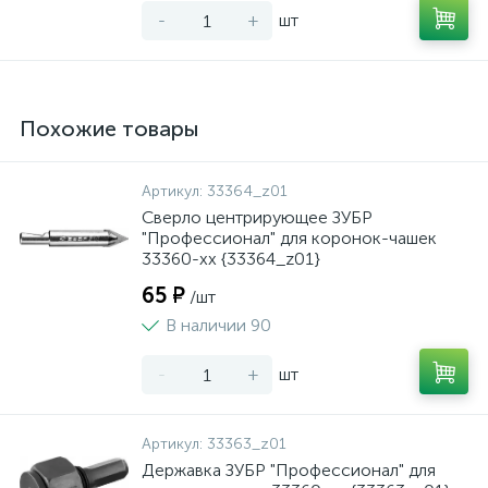
-
+
шт
Похожие товары
Артикул:
33364_z01
Сверло центрирующее ЗУБР
"Профессионал" для коронок-чашек
33360-хх {33364_z01}
65 ₽
/шт
В наличии 90
-
+
шт
Артикул:
33363_z01
Державка ЗУБР "Профессионал" для