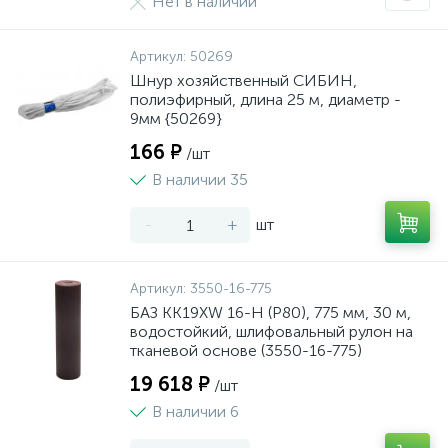
Нет в наличии
Артикул:
50269
Шнур хозяйственный СИБИН,
полиэфирный, длина 25 м, диаметр -
9мм {50269}
166 ₽
/шт
В наличии 35
-
+
шт
Артикул:
3550-16-775
БАЗ KK19XW 16-H (Р80), 775 мм, 30 м,
водостойкий, шлифовальный рулон на
тканевой основе (3550-16-775)
19 618 ₽
/шт
В наличии 6