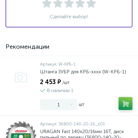
Сделайте выбор!
Рекомендации
Артикул:
W-КРБ-1
Штанга ЗУБР для КРБ-хххх {W-КРБ-1}
2 453 ₽
/шт
В наличии 1
-
+
шт
Артикул:
36800-140-20-16_z01
URAGAN Fast 140x20/16мм 16Т, диск
пильный по дереву {36800-140-20-