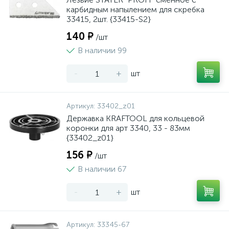
карбидным напылением для скребка
33415, 2шт. {33415-S2}
140 ₽
/шт
В наличии 99
-
+
шт
Артикул:
33402_z01
Державка KRAFTOOL для кольцевой
коронки для арт 3340, 33 - 83мм
{33402_z01}
156 ₽
/шт
В наличии 67
-
+
шт
Артикул:
33345-67