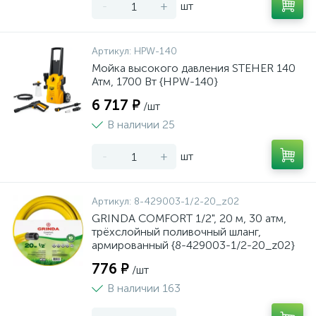
-
+
шт
Артикул:
HPW-140
Мойка высокого давления STEHER 140
Атм, 1700 Вт {HPW-140}
6 717 ₽
/шт
В наличии 25
-
+
шт
Артикул:
8-429003-1/2-20_z02
GRINDA COMFORT 1/2", 20 м, 30 атм,
трёхслойный поливочный шланг,
армированный {8-429003-1/2-20_z02}
776 ₽
/шт
В наличии 163