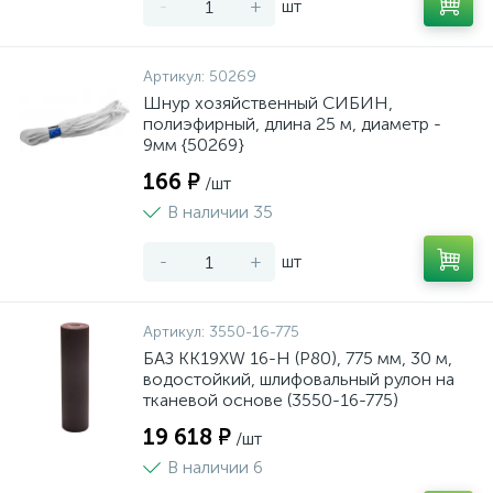
-
+
шт
Артикул:
50269
Шнур хозяйственный СИБИН,
полиэфирный, длина 25 м, диаметр -
9мм {50269}
166 ₽
/шт
В наличии 35
-
+
шт
Артикул:
3550-16-775
БАЗ KK19XW 16-H (Р80), 775 мм, 30 м,
водостойкий, шлифовальный рулон на
тканевой основе (3550-16-775)
19 618 ₽
/шт
В наличии 6