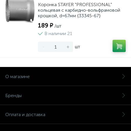
Коронка STAYER "PROFESSIONAL"
кольцевая с карбидно-вольфрамовой
крошкой, d=67мм {33345-67}
189 ₽
/шт
В наличии 21
-
+
шт
О магазине
Бренды
Оплата и доставка