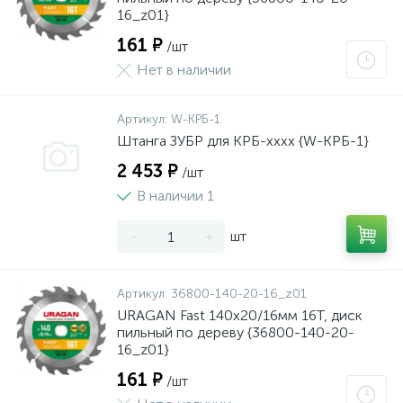
16_z01}
161 ₽
/шт
Нет в наличии
Артикул:
W-КРБ-1
Штанга ЗУБР для КРБ-хххх {W-КРБ-1}
2 453 ₽
/шт
В наличии 1
-
+
шт
Артикул:
36800-140-20-16_z01
URAGAN Fast 140x20/16мм 16Т, диск
пильный по дереву {36800-140-20-
16_z01}
161 ₽
/шт