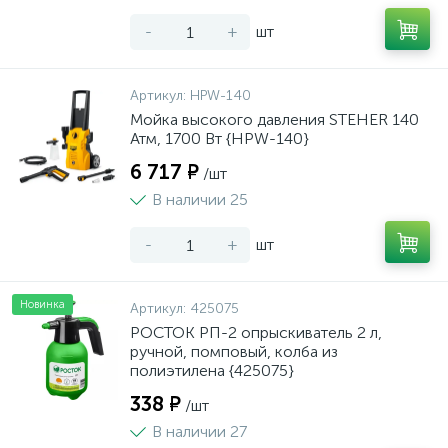
-
+
шт
Артикул:
HPW-140
Мойка высокого давления STEHER 140
Атм, 1700 Вт {HPW-140}
6 717 ₽
/шт
В наличии 25
-
+
шт
Новинка
Артикул:
425075
РОСТОК РП-2 опрыскиватель 2 л,
ручной, помповый, колба из
полиэтилена {425075}
338 ₽
/шт
В наличии 27