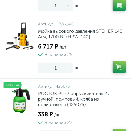
-
+
шт
Артикул:
HPW-140
Мойка высокого давления STEHER 140
Атм, 1700 Вт {HPW-140}
6 717 ₽
/шт
В наличии 25
-
+
шт
Новинка
Артикул:
425075
РОСТОК РП-2 опрыскиватель 2 л,
ручной, помповый, колба из
полиэтилена {425075}
338 ₽
/шт
В наличии 27