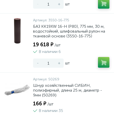
-
+
шт
Артикул:
3550-16-775
БАЗ KK19XW 16-H (Р80), 775 мм, 30 м,
водостойкий, шлифовальный рулон на
тканевой основе (3550-16-775)
19 618 ₽
/шт
В наличии 6
-
+
шт
Артикул:
50269
Шнур хозяйственный СИБИН,
полиэфирный, длина 25 м, диаметр -
9мм {50269}
166 ₽
/шт
В наличии 35