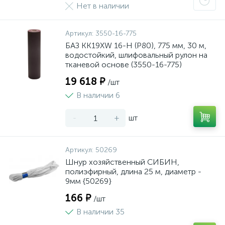
Нет в наличии
Артикул:
3550-16-775
БАЗ KK19XW 16-H (Р80), 775 мм, 30 м,
водостойкий, шлифовальный рулон на
тканевой основе (3550-16-775)
19 618 ₽
/шт
В наличии 6
-
+
шт
Артикул:
50269
Шнур хозяйственный СИБИН,
полиэфирный, длина 25 м, диаметр -
9мм {50269}
166 ₽
/шт
В наличии 35