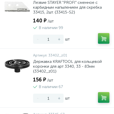
Лезвие STAYER "PROFI" сменное с
карбидным напылением для скребка
33415, 2шт. {33415-S2}
140 ₽
/шт
В наличии 99
-
+
шт
Артикул:
33402_z01
Державка KRAFTOOL для кольцевой
коронки для арт 3340, 33 - 83мм
{33402_z01}
156 ₽
/шт
В наличии 67
-
+
шт