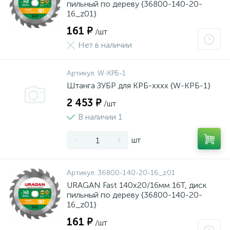
пильный по дереву {36800-140-20-
16_z01}
161 ₽
/шт
Нет в наличии
Артикул:
W-КРБ-1
Штанга ЗУБР для КРБ-хххх {W-КРБ-1}
2 453 ₽
/шт
В наличии 1
-
+
шт
Артикул:
36800-140-20-16_z01
URAGAN Fast 140x20/16мм 16Т, диск
пильный по дереву {36800-140-20-
16_z01}
161 ₽
/шт