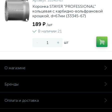
Артикул:
33345-67
Коронка STAYER "PROFESSIONAL"
кольцевая с карбидно-вольфрамовой
крошкой, d=67мм {33345-67}
189 ₽
/шт
В наличии 21
-
+
шт
О магазине
Бренды
Оплата и доставка