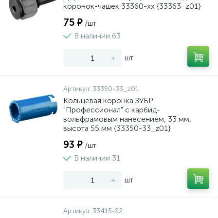
коронок-чашек 33360-хх {33363_z01}
75 ₽
/шт
В наличии 63
-
+
шт
Артикул:
33350-33_z01
Кольцевая коронка ЗУБР
"Профессионал" c карбид-
вольфрамовым нанесением, 33 мм,
высота 55 мм {33350-33_z01}
93 ₽
/шт
В наличии 31
-
+
шт
Артикул:
33415-S2