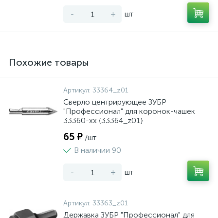
-
+
шт
Похожие товары
Артикул:
33364_z01
Сверло центрирующее ЗУБР
"Профессионал" для коронок-чашек
33360-хх {33364_z01}
65 ₽
/шт
В наличии 90
-
+
шт
Артикул:
33363_z01
Державка ЗУБР "Профессионал" для