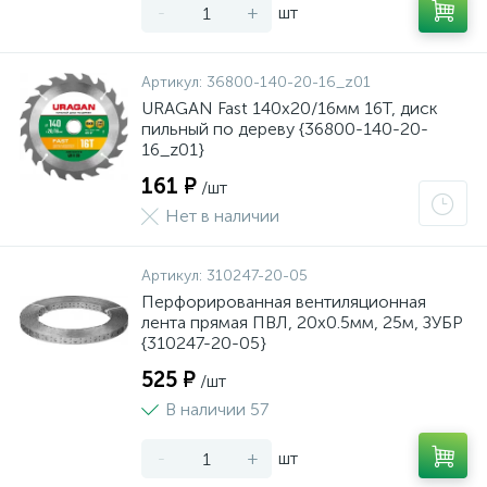
-
+
шт
Артикул:
36800-140-20-16_z01
URAGAN Fast 140x20/16мм 16Т, диск
пильный по дереву {36800-140-20-
16_z01}
161 ₽
/шт
Нет в наличии
Артикул:
310247-20-05
Перфорированная вентиляционная
лента прямая ПВЛ, 20х0.5мм, 25м, ЗУБР
{310247-20-05}
525 ₽
/шт
В наличии 57
-
+
шт