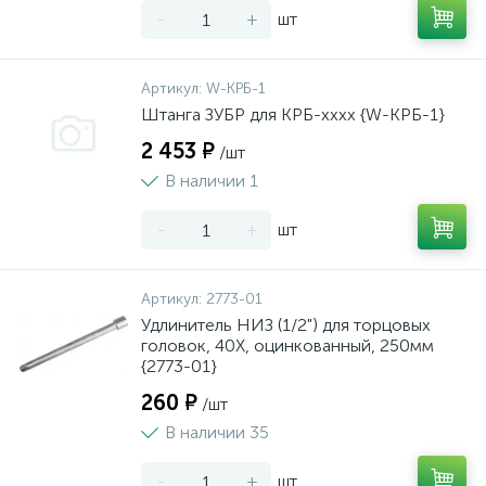
-
+
шт
Артикул:
W-КРБ-1
Штанга ЗУБР для КРБ-хххх {W-КРБ-1}
2 453 ₽
/шт
В наличии 1
-
+
шт
Артикул:
2773-01
Удлинитель НИЗ (1/2") для торцовых
головок, 40Х, оцинкованный, 250мм
{2773-01}
260 ₽
/шт
В наличии 35
-
+
шт