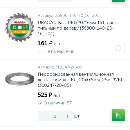
Артикул:
36800-140-20-16_z01
URAGAN Fast 140x20/16мм 16Т, диск
пильный по дереву {36800-140-20-
16_z01}
161 ₽
/шт
Нет в наличии
Артикул:
310247-20-05
Перфорированная вентиляционная
лента прямая ПВЛ, 20х0.5мм, 25м, ЗУБР
{310247-20-05}
525 ₽
/шт
В наличии 57
-
+
шт