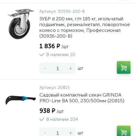
Артикул:
30936-200-B
ЗУБР d 200 мм, г/п 185 кг, игольчатый
подшипник, резина/металл, поворотное
колесо c тормозом, Профессионал
(30936-200-B)
1 836 ₽
/шт
В наличии 10
-
+
шт
Артикул:
20815
Садовый компактный секач GRINDA
PRO-Line BA 500, 230/500мм {20815}
938 ₽
/шт
В наличии 104
-
+
шт