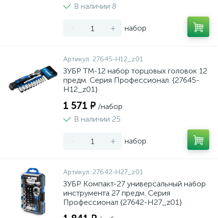
В наличии 8
-
+
набор
Артикул:
27645-H12_z01
ЗУБР ТМ-12 набор торцовых головок 12
предм. Серия Профессионал. {27645-
H12_z01}
1 571 ₽
/набор
В наличии 25
-
+
набор
Артикул:
27642-H27_z01
ЗУБР Компакт-27 универсальный набор
инструмента 27 предм. Серия
Профессионал {27642-H27_z01}