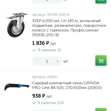
Артикул:
30936-200-B
ЗУБР d 200 мм, г/п 185 кг, игольчатый
подшипник, резина/металл, поворотное
колесо c тормозом, Профессионал
(30936-200-B)
1 836 ₽
/шт
В наличии 10
-
+
шт
Артикул:
20815
Садовый компактный секач GRINDA
PRO-Line BA 500, 230/500мм {20815}
938 ₽
/шт
В наличии 104