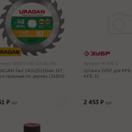
тикул:
36800-140-20-16_z01
Артикул:
W-КРБ-1
AGAN Fast 140x20/16мм 16Т,
Штанга ЗУБР для КРБ-
ск пильный по дереву {36800-
КРБ-1}
0-20-16_z01}
61 ₽
2 453 ₽
/шт
/шт