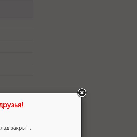
друзья!
лад закрыт .