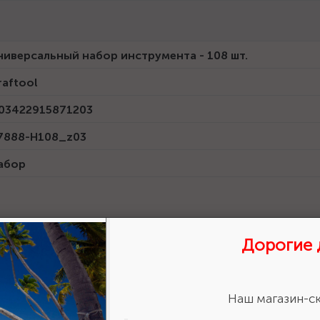
ниверсальный набор инструмента - 108 шт.
raftool
03422915871203
7888-H108_z03
абор
Дорогие 
Сертификат дилера 2024 г.
Наш магазин-ск
Размер: 206.3 Кб