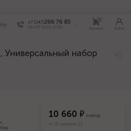
0
266 76 85
+7 (347)
Уфа
ПН-ПТ 9:00-17:30
Корзина
Войти
"), Универсальный набор
10 660 ₽
/набор
.,
В наличии 22
абор