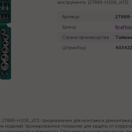
инструмента {27888-H108_z03}
Артикул
27888
Бренд
Krafto
Страна производства
Тайва
ШтрихКод
40342
 27888-H108_z03, предназначен для монтажа и демонтажа 
х изделий. Хромированное покрытие для защиты от корроз
нса прочности и твердости. Обладает высоким ресурсом да