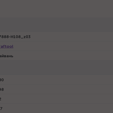
7888-H108_z03
raftool
айвань
80
98
2
.7