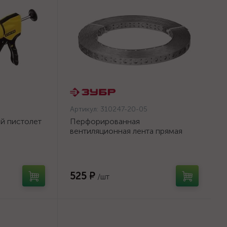
Артикул:
310247-20-05
й пистолет
Перфорированная
вентиляционная лента прямая
а, 310 мл,
ПВЛ, 20х0.5мм, 25м, ЗУБР
{310247-20-05}
525 ₽
/шт