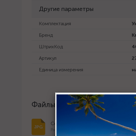
Другие параметры
Комплектация
У
Бренд
K
ШтрихКод
4
Артикул
2
Единица измерения
н
Файлы и документы
Сертификат дилера 2023 г.
Размер: 243.2 Кб