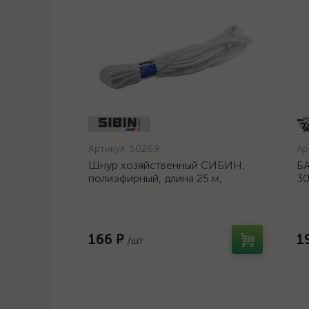
Артикул:
50269
Ар
Шнур хозяйственный СИБИН,
БА
полиэфирный, длина 25 м,
30
диаметр - 9мм {50269}
шл
ос
166 ₽
1
/шт