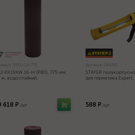
тикул:
3550-16-775
Артикул:
06690
З KK19XW 16-H (Р80), 775 мм,
STAYER полукорпусно
 м, водостойкий,
для герметика Expert,
ифовальный рулон на тканевой
антикапельная систем
нове (3550-16-775)
серия Professional
9 618 ₽
588 ₽
/шт
/шт