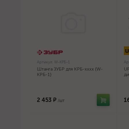
Артикул:
W-КРБ-1
Ар
Штанга ЗУБР для КРБ-хххх {W-
UR
КРБ-1}
ди
14
2 453 ₽
1
/шт