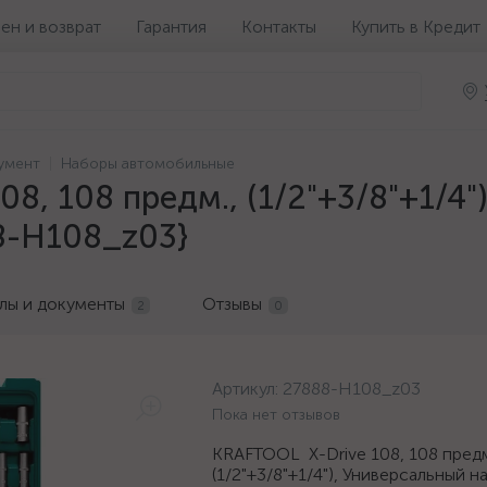
ен и возврат
Гарантия
Контакты
Купить в Кредит
умент
Наборы автомобильные
8, 108 предм., (1/2"+3/8"+1/4
8-H108_z03}
лы и документы
Отзывы
2
0
Артикул:
27888-H108_z03
Пока нет отзывов
KRAFTOOL X-Drive 108, 108 предм
(1/2"+3/8"+1/4"), Универсальный н