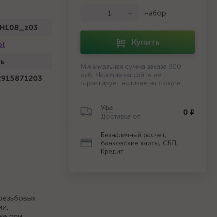
-
+
набор
-H108_z03
Купить
ol
нь
Минимальная сумма заказа 300
руб. Наличие на сайте не
2915871203
гарантирует наличие на складе.
Уфа
0 ₽
Доставка от
Безналичный расчет,
банковские карты, СБП,
Кредит
резьбовых
ии.
же при