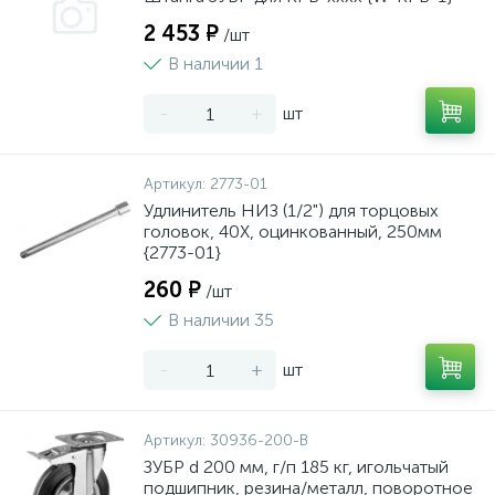
2 453 ₽
/шт
В наличии 1
-
+
шт
Артикул:
2773-01
Удлинитель НИЗ (1/2") для торцовых
головок, 40Х, оцинкованный, 250мм
{2773-01}
260 ₽
/шт
В наличии 35
-
+
шт
Артикул:
30936-200-B
ЗУБР d 200 мм, г/п 185 кг, игольчатый
подшипник, резина/металл, поворотное