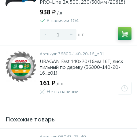
PRO-Line BA 500, 230/500мм {20815}
938 ₽
/шт
В наличии 104
-
+
шт
Артикул:
36800-140-20-16_z01
URAGAN Fast 140x20/16мм 16Т, диск
пильный по дереву {36800-140-20-
16_z01}
161 ₽
/шт
Нет в наличии
Похожие товары
Артикул:
06043-08-40