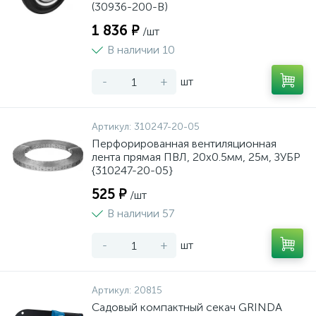
(30936-200-B)
1 836 ₽
/шт
В наличии 10
-
+
шт
Артикул:
310247-20-05
Перфорированная вентиляционная
лента прямая ПВЛ, 20х0.5мм, 25м, ЗУБР
{310247-20-05}
525 ₽
/шт
В наличии 57
-
+
шт
Артикул:
20815
Садовый компактный секач GRINDA