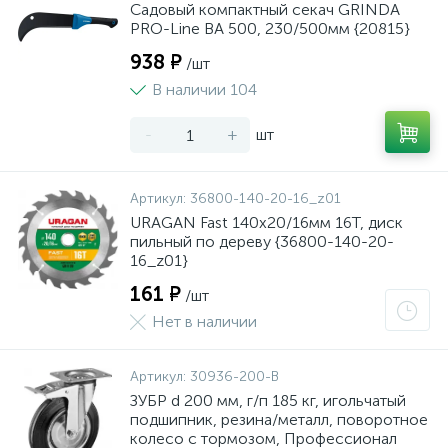
Садовый компактный секач GRINDA
PRO-Line BA 500, 230/500мм {20815}
938 ₽
/шт
В наличии 104
-
+
шт
Артикул:
36800-140-20-16_z01
URAGAN Fast 140x20/16мм 16Т, диск
пильный по дереву {36800-140-20-
16_z01}
161 ₽
/шт
Нет в наличии
Артикул:
30936-200-B
ЗУБР d 200 мм, г/п 185 кг, игольчатый
подшипник, резина/металл, поворотное
колесо c тормозом, Профессионал