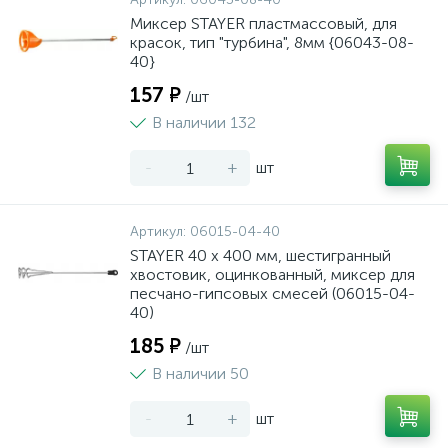
Миксер STAYER пластмассовый, для
красок, тип "турбина", 8мм {06043-08-
40}
157 ₽
/шт
В наличии 132
-
+
шт
Артикул:
06015-04-40
STAYER 40 х 400 мм, шестигранный
хвостовик, оцинкованный, миксер для
песчано-гипсовых смесей (06015-04-
40)
185 ₽
/шт
В наличии 50
-
+
шт