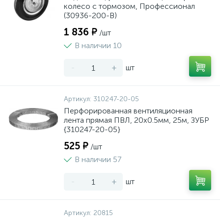
колесо c тормозом, Профессионал
(30936-200-B)
1 836 ₽
/шт
В наличии 10
-
+
шт
Артикул:
310247-20-05
Перфорированная вентиляционная
лента прямая ПВЛ, 20х0.5мм, 25м, ЗУБР
{310247-20-05}
525 ₽
/шт
В наличии 57
-
+
шт
Артикул:
20815