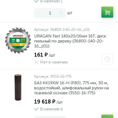
В наличии 1
-
+
шт
Артикул:
36800-140-20-16_z01
URAGAN Fast 140x20/16мм 16Т, диск
пильный по дереву {36800-140-20-
16_z01}
161 ₽
/шт
Нет в наличии
Артикул:
3550-16-775
БАЗ KK19XW 16-H (Р80), 775 мм, 30 м,
водостойкий, шлифовальный рулон на
тканевой основе (3550-16-775)
19 618 ₽
/шт
В наличии 6