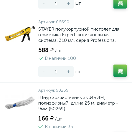
-
+
шт
Артикул:
06690
STAYER полукорпусной пистолет для
герметика Expert, антикапельная
система, 310 мл, серия Professional
588 ₽
/шт
В наличии 100
-
+
шт
Артикул:
50269
Шнур хозяйственный СИБИН,
полиэфирный, длина 25 м, диаметр -
9мм {50269}
166 ₽
/шт
В наличии 35