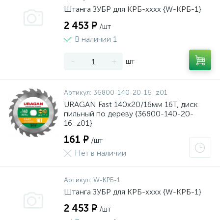
Штанга ЗУБР для КРБ-хххх {W-КРБ-1}
2 453 ₽
/шт
В наличии 1
-
+
шт
Артикул:
36800-140-20-16_z01
URAGAN Fast 140x20/16мм 16Т, диск
пильный по дереву {36800-140-20-
16_z01}
161 ₽
/шт
Нет в наличии
Артикул:
W-КРБ-1
Штанга ЗУБР для КРБ-хххх {W-КРБ-1}
2 453 ₽
/шт