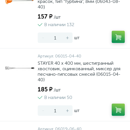
красок, тип "турбина", 8мм {06043-08-
40}
157 ₽
/шт
В наличии 132
-
+
шт
Артикул:
06015-04-40
STAYER 40 х 400 мм, шестигранный
хвостовик, оцинкованный, миксер для
песчано-гипсовых смесей (06015-04-
40)
185 ₽
/шт
В наличии 50
-
+
шт
Артикул:
06019-06-40