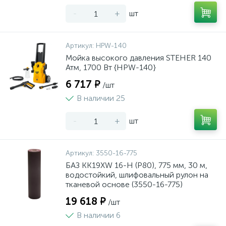
-
+
шт
Артикул:
HPW-140
Мойка высокого давления STEHER 140
Атм, 1700 Вт {HPW-140}
6 717 ₽
/шт
В наличии 25
-
+
шт
Артикул:
3550-16-775
БАЗ KK19XW 16-H (Р80), 775 мм, 30 м,
водостойкий, шлифовальный рулон на
тканевой основе (3550-16-775)
19 618 ₽
/шт
В наличии 6