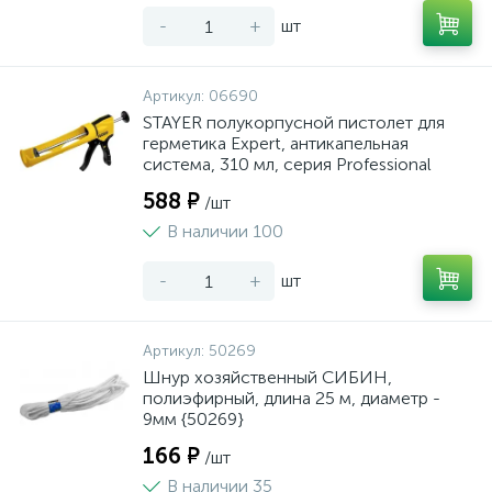
-
+
шт
Артикул:
06690
STAYER полукорпусной пистолет для
герметика Expert, антикапельная
система, 310 мл, серия Professional
588 ₽
/шт
В наличии 100
-
+
шт
Артикул:
50269
Шнур хозяйственный СИБИН,
полиэфирный, длина 25 м, диаметр -
9мм {50269}
166 ₽
/шт
В наличии 35