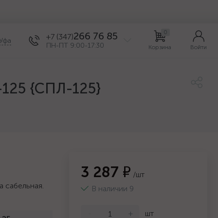
0
266 76 85
+7 (347)
Уфа
ПН-ПТ 9:00-17:30
Корзина
Войти
-125 {СПЛ-125}
3 287 ₽
/шт
а сабельная.
В наличии 9
-
+
шт