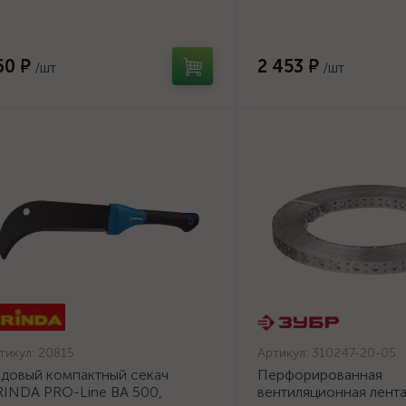
инкованный, 250мм {2773-01}
60 ₽
2 453 ₽
/шт
/шт
тикул:
20815
Артикул:
310247-20-05
довый компактный секач
Перфорированная
INDA PRO-Line BA 500,
вентиляционная лент