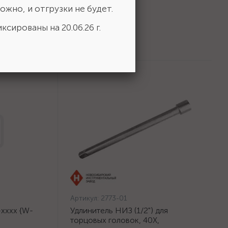
ожно, и отгрузки не будет.
ксированы на 20.06.26 г.
Артикул:
2773-01
хххх {W-
Удлинитель НИЗ (1/2") для
торцовых головок, 40Х,