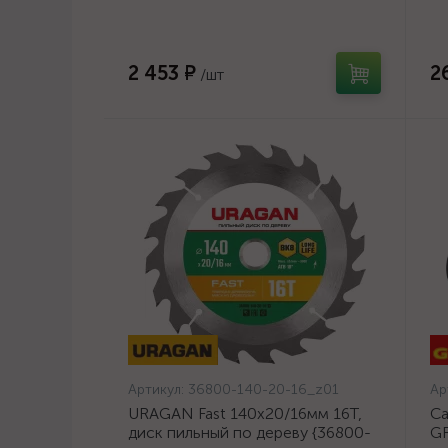
оц
2 453 ₽
2
/шт
Артикул:
36800-140-20-16_z01
Ар
URAGAN Fast 140x20/16мм 16Т,
Са
диск пильный по дереву {36800-
GR