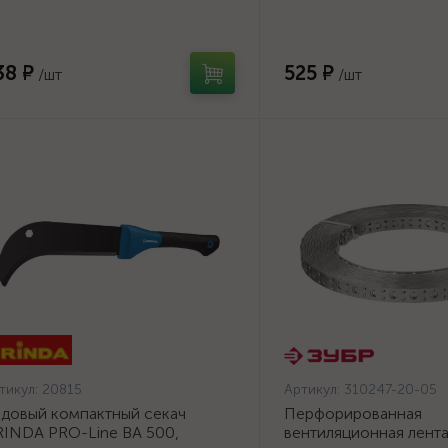
0/500мм {20815}
ПВЛ, 20х0.5мм, 25м, 
{310247-20-05}
38 ₽
525 ₽
/шт
/шт
тикул:
20815
Артикул:
310247-20-05
довый компактный секач
Перфорированная
INDA PRO-Line BA 500,
вентиляционная лент