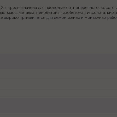
25, предназначена для продольного, поперечного, косого 
астмасс, металла, пенобетона, газобетона, гипсолита, кирп
же широко применяется для демонтажных и монтажных работ
5