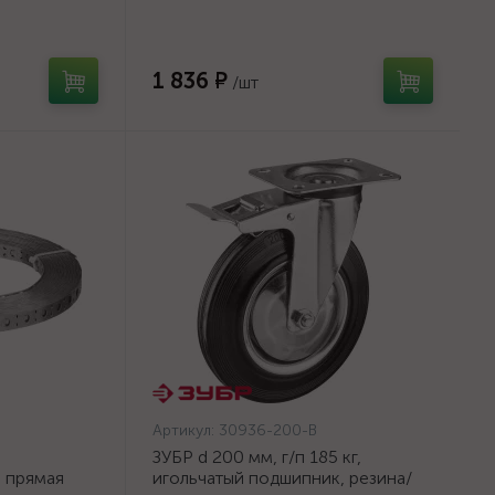
ЗУБР
металл, поворотное колесо c
тормозом, Профессионал
(30936-200-B)
1 836 ₽
/шт
Артикул:
30936-200-B
ЗУБР d 200 мм, г/п 185 кг,
а прямая
игольчатый подшипник, резина/