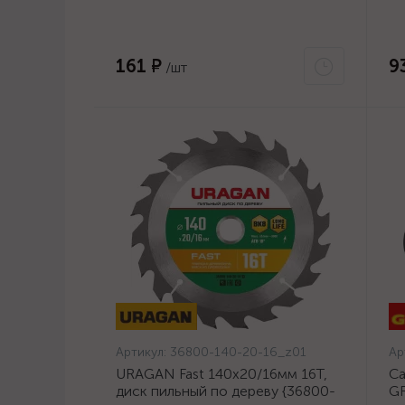
140-20-16_z01}
23
161 ₽
9
/шт
Артикул:
36800-140-20-16_z01
Ар
URAGAN Fast 140x20/16мм 16Т,
Са
диск пильный по дереву {36800-
GR