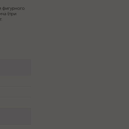
и фигурного
ича (при
.