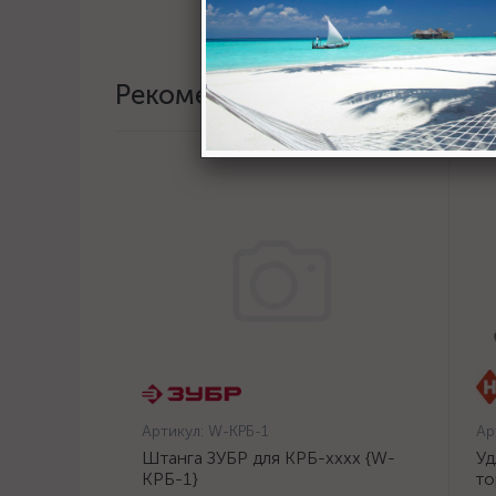
Рекомендации
Артикул:
W-КРБ-1
Ар
Штанга ЗУБР для КРБ-хххх {W-
Уд
КРБ-1}
то