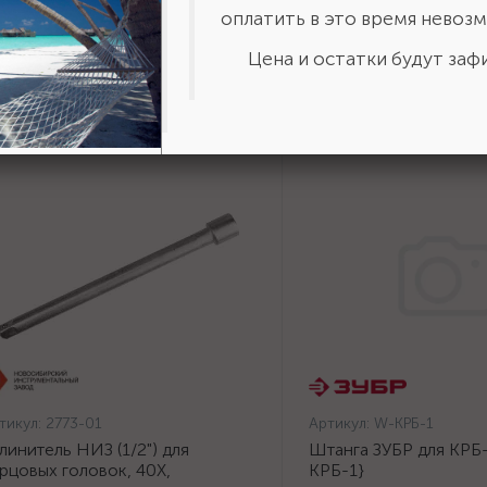
оплатить в это время невозм
Цена и остатки будут зафи
тикул:
2773-01
Артикул:
W-КРБ-1
линитель НИЗ (1/2") для
Штанга ЗУБР для КРБ-
рцовых головок, 40Х,
КРБ-1}