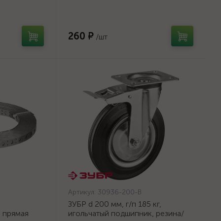
оцинкованный, 250мм {2773-01}
260 ₽
/шт
Артикул:
30936-200-B
ЗУБР d 200 мм, г/п 185 кг,
а прямая
игольчатый подшипник, резина/