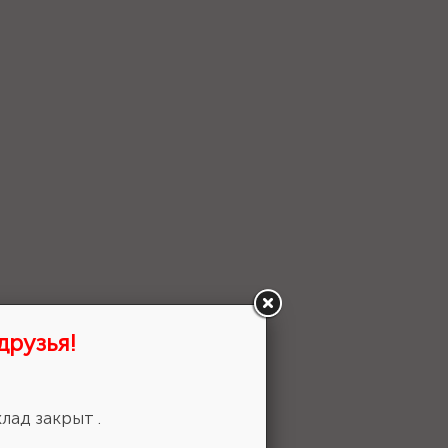
друзья!
 выбор!
лад закрыт .