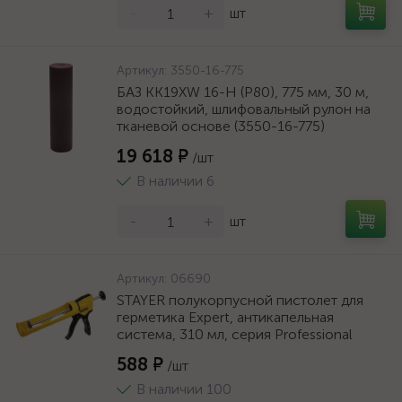
-
+
шт
Артикул:
3550-16-775
БАЗ KK19XW 16-H (Р80), 775 мм, 30 м,
водостойкий, шлифовальный рулон на
тканевой основе (3550-16-775)
19 618 ₽
/шт
В наличии 6
-
+
шт
Артикул:
06690
STAYER полукорпусной пистолет для
герметика Expert, антикапельная
система, 310 мл, серия Professional
588 ₽
/шт
В наличии 100