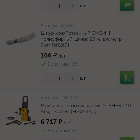
-
+
шт
Артикул:
50269
Шнур хозяйственный СИБИН,
полиэфирный, длина 25 м, диаметр -
9мм {50269}
166 ₽
/шт
В наличии 35
-
+
шт
Артикул:
HPW-140
Мойка высокого давления STEHER 140
Атм, 1700 Вт {HPW-140}
6 717 ₽
/шт
В наличии 25