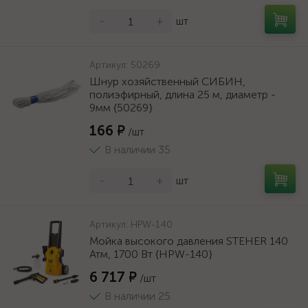
-
+
шт
Артикул:
50269
Шнур хозяйственный СИБИН,
полиэфирный, длина 25 м, диаметр -
9мм {50269}
166 ₽
/шт
В наличии 35
-
+
шт
Артикул:
HPW-140
Мойка высокого давления STEHER 140
Атм, 1700 Вт {HPW-140}
6 717 ₽
/шт
В наличии 25