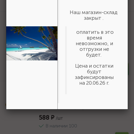
Нет в наличии
Наш магазин-склад
закрыт .
Артикул:
3550-16-775
БАЗ KK19XW 16-H (Р80), 775 мм, 30 м,
оплатить в это
водостойкий, шлифовальный рулон на
время
тканевой основе (3550-16-775)
невозможно, и
19 618 ₽
/шт
отгрузки не
будет.
В наличии 6
Цена и остатки
-
+
шт
будут
зафиксированы
на 20.06.26 г.
Артикул:
06690
STAYER полукорпусной пистолет для
герметика Expert, антикапельная
система, 310 мл, серия Professional
588 ₽
/шт
В наличии 100