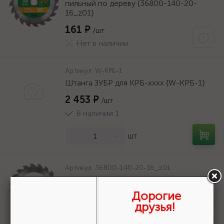
пильный по дереву {36800-140-20-
16_z01}
161 ₽
/шт
Нет в наличии
Артикул:
W-КРБ-1
Штанга ЗУБР для КРБ-хххх {W-КРБ-1}
2 453 ₽
/шт
В наличии 1
-
+
шт
Артикул:
36800-140-20-16_z01
URAGAN Fast 140x20/16мм 16Т, диск
пильный по дереву {36800-140-20-
Дорогие
16_z01}
друзья!
161 ₽
/шт