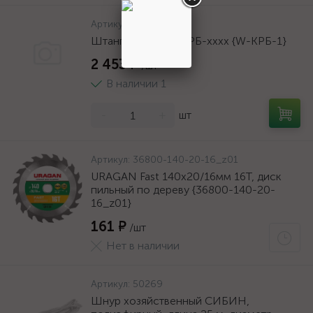
Артикул:
W-КРБ-1
Штанга ЗУБР для КРБ-хххх {W-КРБ-1}
2 453 ₽
/шт
В наличии 1
-
+
шт
Артикул:
36800-140-20-16_z01
URAGAN Fast 140x20/16мм 16Т, диск
пильный по дереву {36800-140-20-
16_z01}
161 ₽
/шт
Нет в наличии
Артикул:
50269
Шнур хозяйственный СИБИН,