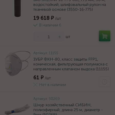
водостойкий, шлифовальный рулон на
тканевой основе (3550-16-775)
19 618 ₽
/шт
В наличии 6
-
+
шт
Артикул:
11155
ЗУБР ФКН-80, класс защиты FFP1,
коническая, фильтрующая полумаска с
направленным клапаном выдоха (11155)
61 ₽
/шт
Нет в наличии
Артикул:
50269
Шнур хозяйственный СИБИН,
полиэфирный, длина 25 м, диаметр -
9мм {50269}