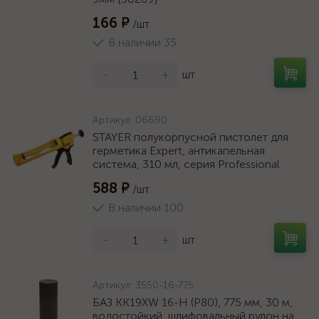
166 ₽
/шт
В наличии 35
-
+
шт
Артикул:
06690
STAYER полукорпусной пистолет для
герметика Expert, антикапельная
система, 310 мл, серия Professional
588 ₽
/шт
В наличии 100
-
+
шт
Артикул:
3550-16-775
БАЗ KK19XW 16-H (Р80), 775 мм, 30 м,
водостойкий, шлифовальный рулон на