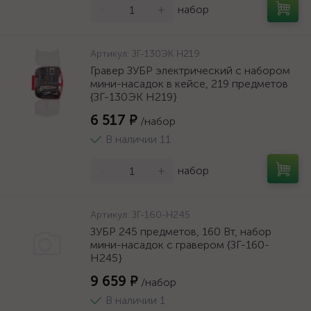
-
+
набор
Артикул:
ЗГ-130ЭК H219
Гравер ЗУБР электрический с набором
мини-насадок в кейсе, 219 предметов
{ЗГ-130ЭК H219}
6 517 ₽
/набор
В наличии 11
-
+
набор
Артикул:
ЗГ-160-H245
ЗУБР 245 предметов, 160 Вт, набор
мини-насадок с гравером {ЗГ-160-
H245}
9 659 ₽
/набор
В наличии 1