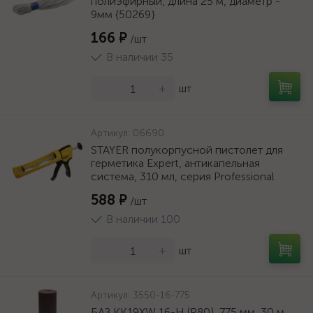
полиэфирный, длина 25 м, диаметр -
9мм {50269}
166 ₽
/шт
В наличии 35
-
+
шт
Артикул:
06690
STAYER полукорпусной пистолет для
герметика Expert, антикапельная
система, 310 мл, серия Professional
588 ₽
/шт
В наличии 100
-
+
шт
Артикул:
3550-16-775
БАЗ KK19XW 16-H (Р80), 775 мм, 30 м,