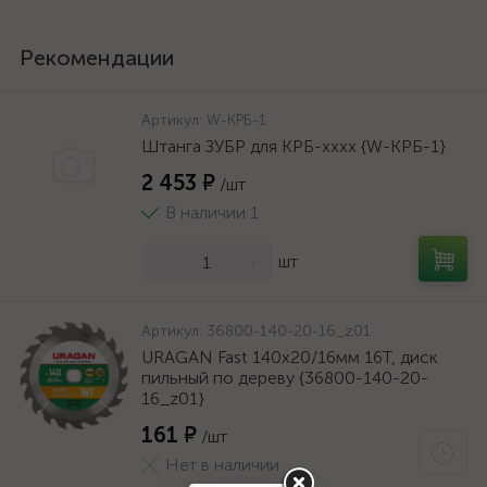
Рекомендации
Артикул:
W-КРБ-1
Штанга ЗУБР для КРБ-хххх {W-КРБ-1}
2 453 ₽
/шт
В наличии 1
-
+
шт
Артикул:
36800-140-20-16_z01
URAGAN Fast 140x20/16мм 16Т, диск
пильный по дереву {36800-140-20-
16_z01}
161 ₽
/шт
Нет в наличии