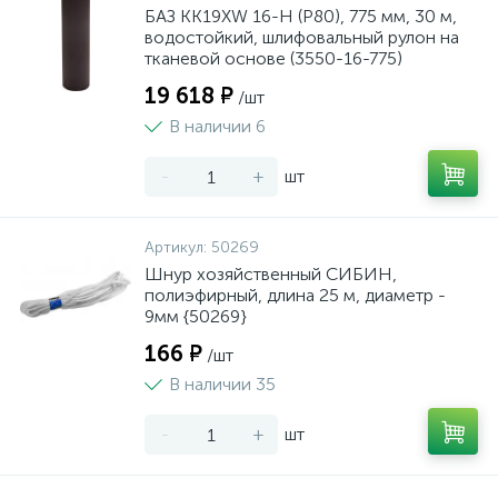
БАЗ KK19XW 16-H (Р80), 775 мм, 30 м,
водостойкий, шлифовальный рулон на
тканевой основе (3550-16-775)
19 618 ₽
/шт
В наличии 6
-
+
шт
Артикул:
50269
Шнур хозяйственный СИБИН,
полиэфирный, длина 25 м, диаметр -
9мм {50269}
166 ₽
/шт
В наличии 35
-
+
шт