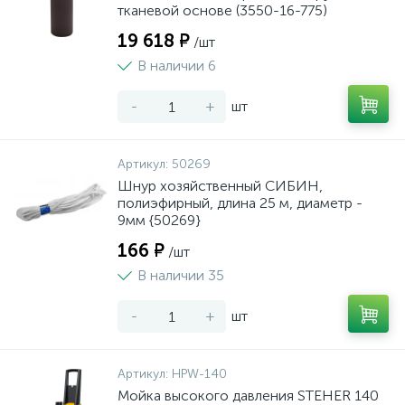
тканевой основе (3550-16-775)
19 618 ₽
/шт
В наличии 6
-
+
шт
Артикул:
50269
Шнур хозяйственный СИБИН,
полиэфирный, длина 25 м, диаметр -
9мм {50269}
166 ₽
/шт
В наличии 35
-
+
шт
Артикул:
HPW-140
Мойка высокого давления STEHER 140