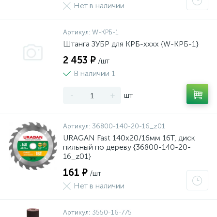
Нет в наличии
Артикул:
W-КРБ-1
Штанга ЗУБР для КРБ-хххх {W-КРБ-1}
2 453 ₽
/шт
В наличии 1
-
+
шт
Артикул:
36800-140-20-16_z01
URAGAN Fast 140x20/16мм 16Т, диск
пильный по дереву {36800-140-20-
16_z01}
161 ₽
/шт
Нет в наличии
Артикул:
3550-16-775