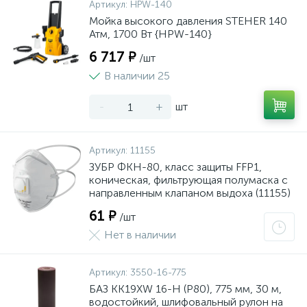
Артикул:
HPW-140
Мойка высокого давления STEHER 140
Атм, 1700 Вт {HPW-140}
6 717 ₽
/шт
В наличии 25
-
+
шт
Артикул:
11155
ЗУБР ФКН-80, класс защиты FFP1,
коническая, фильтрующая полумаска с
направленным клапаном выдоха (11155)
61 ₽
/шт
Нет в наличии
Артикул:
3550-16-775
БАЗ KK19XW 16-H (Р80), 775 мм, 30 м,
водостойкий, шлифовальный рулон на