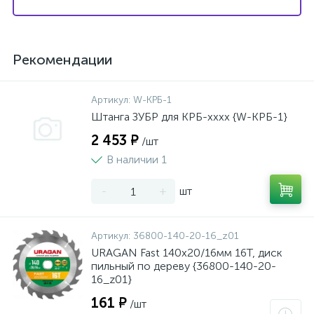
Рекомендации
Артикул:
W-КРБ-1
Штанга ЗУБР для КРБ-хххх {W-КРБ-1}
2 453 ₽
/шт
В наличии 1
-
+
шт
Артикул:
36800-140-20-16_z01
URAGAN Fast 140x20/16мм 16Т, диск
пильный по дереву {36800-140-20-
16_z01}
161 ₽
/шт