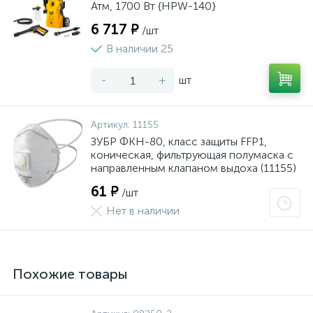
Атм, 1700 Вт {HPW-140}
6 717 ₽
/шт
В наличии 25
-
+
шт
Артикул:
11155
ЗУБР ФКН-80, класс защиты FFP1,
коническая, фильтрующая полумаска с
направленным клапаном выдоха (11155)
61 ₽
/шт
Нет в наличии
Похожие товары