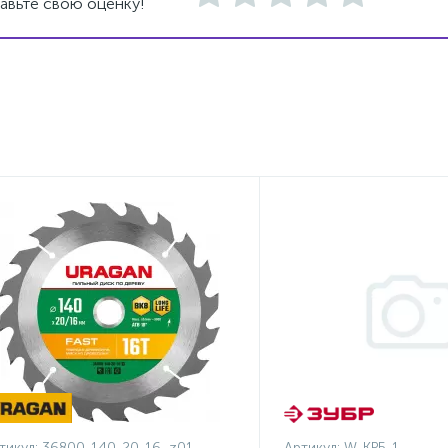
авьте свою оценку!
тикул:
36800-140-20-16_z01
Артикул:
W-КРБ-1