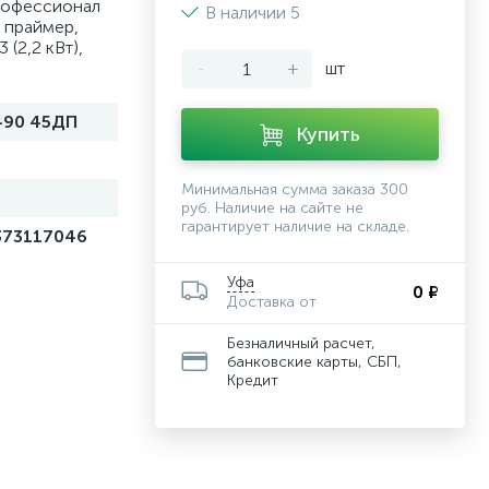
рофессионал
В наличии 5
 праймер,
(2,2 кВт),
-
+
шт
490 45ДП
Купить
Минимальная сумма заказа 300
руб. Наличие на сайте не
гарантирует наличие на складе.
373117046
Уфа
0 ₽
Доставка от
Безналичный расчет,
банковские карты, СБП,
Кредит