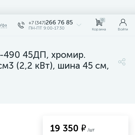
0
266 76 85
+7 (347)
Уфа
ПН-ПТ 9:00-17:30
Корзина
Войти
-490 45ДП, хромир.
3 (2,2 кВт), шина 45 см,
19 350 ₽
/шт