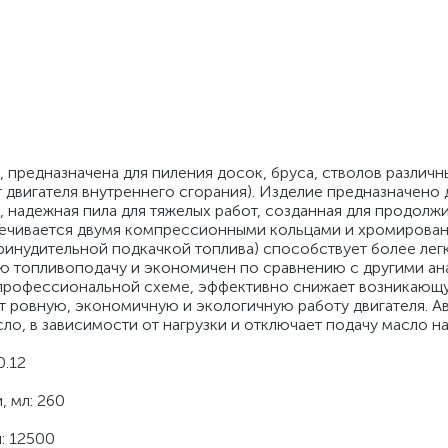
предназначена для пиления досок, бруса, стволов различн
 двигателя внутреннего сгорания). Изделие предназначено 
 надежная пила для тяжелых работ, созданная для продолж
печивается двумя компрессионными кольцами и хромирован
инудительной подкачкой топлива) способствует более легк
ую топливоподачу и экономичен по сравнению с другими ан
 профессиональной схеме, эффективно снижает возникающ
т ровную, экономичную и экологичную работу двигателя. А
ло, в зависимости от нагрузки и отключает подачу масло н
0.12
, мл: 260
: 12500