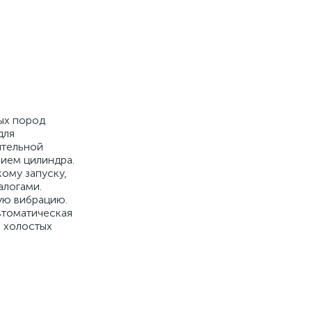
ых пород
для
ительной
ием цилиндра.
ому запуску,
алогами.
ую вибрацию.
втоматическая
а холостых