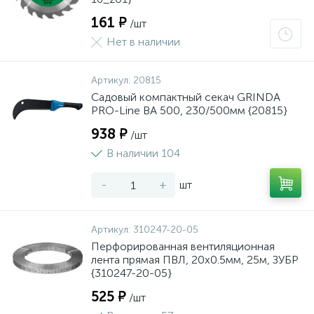
161 ₽
/шт
Нет в наличии
Артикул:
20815
Садовый компактный секач GRINDA
PRO-Line BA 500, 230/500мм {20815}
938 ₽
/шт
В наличии 104
-
+
шт
Артикул:
310247-20-05
Перфорированная вентиляционная
лента прямая ПВЛ, 20х0.5мм, 25м, ЗУБР
{310247-20-05}
525 ₽
/шт