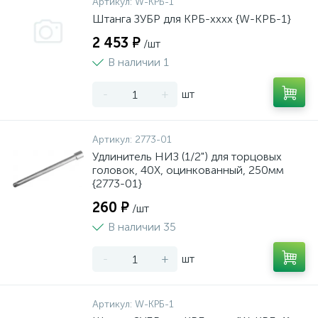
Артикул:
W-КРБ-1
Штанга ЗУБР для КРБ-хххх {W-КРБ-1}
2 453 ₽
/шт
В наличии 1
-
+
шт
Артикул:
2773-01
Удлинитель НИЗ (1/2") для торцовых
головок, 40Х, оцинкованный, 250мм
{2773-01}
260 ₽
/шт
В наличии 35
-
+
шт
Артикул:
W-КРБ-1