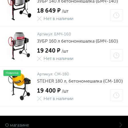
ЗУБР 140 л бетономешалка {БМЧ-140}
18 649 ₽
/шт
Нет в наличии
Артикул:
БМЧ-160
ЗУБР 160 л бетономешалка {БМЧ-160}
19 240 ₽
/шт
Нет в наличии
Новинка
Артикул:
CM-180
STEHER 180 л, бетономешалка {CM-180}
19 400 ₽
/шт
Нет в наличии
О магазине