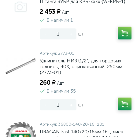
Штанга ЗУБР для КРБ-хххх {W-КРБ-1}
2 453 ₽
/шт
В наличии 1
-
+
шт
Артикул:
2773-01
Удлинитель НИЗ (1/2") для торцовых
головок, 40Х, оцинкованный, 250мм
{2773-01}
260 ₽
/шт
В наличии 35
-
+
шт
Артикул:
36800-140-20-16_z01
URAGAN Fast 140x20/16мм 16Т, диск