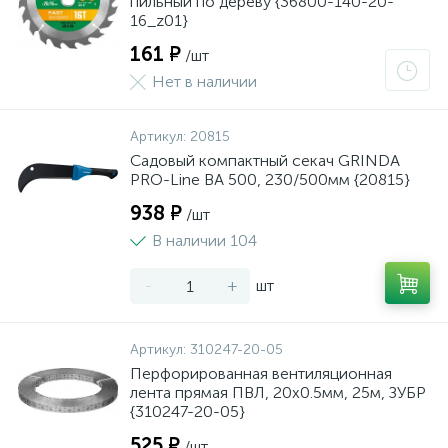
пильный по дереву {36800-140-20-
16_z01}
161 ₽
/шт
Нет в наличии
Артикул:
20815
Садовый компактный секач GRINDA
PRO-Line BA 500, 230/500мм {20815}
938 ₽
/шт
В наличии 104
-
+
шт
Артикул:
310247-20-05
Перфорированная вентиляционная
лента прямая ПВЛ, 20х0.5мм, 25м, ЗУБР
{310247-20-05}
525 ₽
/шт