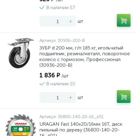
В наличии 57
-
+
шт
Артикул:
30936-200-B
ЗУБР d 200 мм, г/п 185 кг, игольчатый
подшипник, резина/металл, поворотное
колесо c тормозом, Профессионал
(30936-200-B)
1 836 ₽
/шт
В наличии 10
-
+
шт
Артикул:
36800-140-20-16_z01
URAGAN Fast 140x20/16мм 16Т, диск
пильный по дереву {36800-140-20-
16_z01}