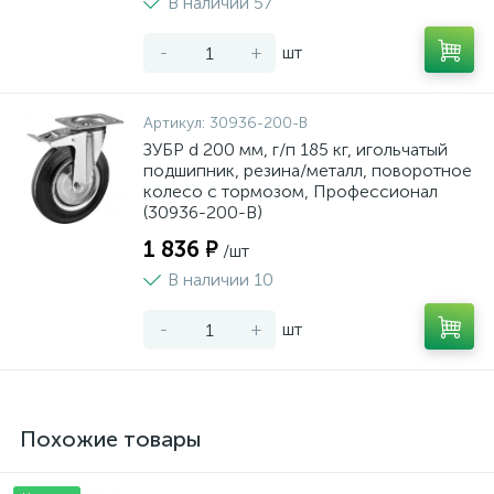
В наличии 57
-
+
шт
Артикул:
30936-200-B
ЗУБР d 200 мм, г/п 185 кг, игольчатый
подшипник, резина/металл, поворотное
колесо c тормозом, Профессионал
(30936-200-B)
1 836 ₽
/шт
В наличии 10
-
+
шт
Похожие товары