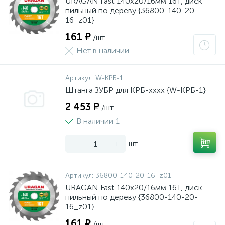
URAGAN Fast 140x20/16мм 16Т, диск
пильный по дереву {36800-140-20-
16_z01}
161 ₽
/шт
Нет в наличии
Артикул:
W-КРБ-1
Штанга ЗУБР для КРБ-хххх {W-КРБ-1}
2 453 ₽
/шт
В наличии 1
-
+
шт
Артикул:
36800-140-20-16_z01
URAGAN Fast 140x20/16мм 16Т, диск
пильный по дереву {36800-140-20-
16_z01}
161 ₽
/шт