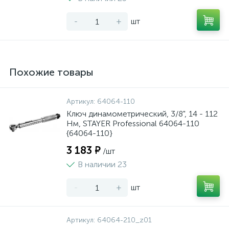
-
+
шт
Похожие товары
Артикул:
64064-110
Ключ динамометрический, 3/8", 14 - 112
Нм, STAYER Professional 64064-110
{64064-110}
3 183 ₽
/шт
В наличии 23
-
+
шт
Артикул:
64064-210_z01