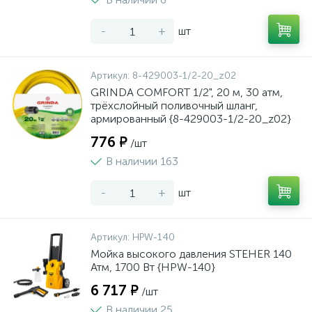
-
+
шт
Артикул:
8-429003-1/2-20_z02
GRINDA COMFORT 1/2", 20 м, 30 атм,
трёхслойный поливочный шланг,
армированный {8-429003-1/2-20_z02}
776 ₽
/шт
В наличии 163
-
+
шт
Артикул:
HPW-140
Мойка высокого давления STEHER 140
Атм, 1700 Вт {HPW-140}
6 717 ₽
/шт
В наличии 25