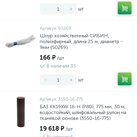
-
+
шт
Артикул:
50269
Шнур хозяйственный СИБИН,
полиэфирный, длина 25 м, диаметр -
9мм {50269}
166 ₽
/шт
В наличии 35
-
+
шт
Артикул:
3550-16-775
БАЗ KK19XW 16-H (Р80), 775 мм, 30 м,
водостойкий, шлифовальный рулон на
тканевой основе (3550-16-775)
19 618 ₽
/шт
В наличии 6