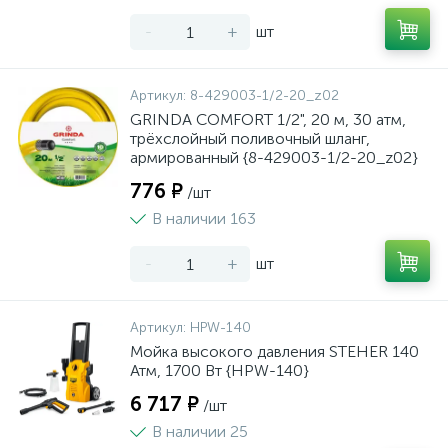
-
+
шт
Артикул:
8-429003-1/2-20_z02
GRINDA COMFORT 1/2", 20 м, 30 атм,
трёхслойный поливочный шланг,
армированный {8-429003-1/2-20_z02}
776 ₽
/шт
В наличии 163
-
+
шт
Артикул:
HPW-140
Мойка высокого давления STEHER 140
Атм, 1700 Вт {HPW-140}
6 717 ₽
/шт
В наличии 25