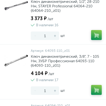
Ключ динамометрический, 1/2", 28-210
Нм, STAYER Professional 64064-210
{64064-210_z01}
3 373 ₽
/шт
В наличии 16
-
+
шт
Артикул:
64093-110_z01
Ключ динамометрический, 3/8", 7 - 105
Нм, ЗУБР Профессионал 64093-110
{64093-110_z01}
4 104 ₽
/шт
В наличии 17
-
+
шт
Артикул:
64094-210_z01