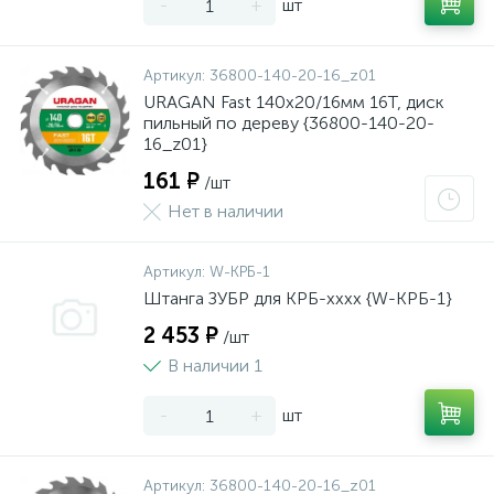
-
+
шт
Артикул:
36800-140-20-16_z01
URAGAN Fast 140x20/16мм 16Т, диск
пильный по дереву {36800-140-20-
16_z01}
161 ₽
/шт
Нет в наличии
Артикул:
W-КРБ-1
Штанга ЗУБР для КРБ-хххх {W-КРБ-1}
2 453 ₽
/шт
В наличии 1
-
+
шт
Артикул:
36800-140-20-16_z01