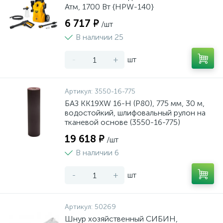
Атм, 1700 Вт {HPW-140}
6 717 ₽
/шт
В наличии 25
-
+
шт
Артикул:
3550-16-775
БАЗ KK19XW 16-H (Р80), 775 мм, 30 м,
водостойкий, шлифовальный рулон на
тканевой основе (3550-16-775)
19 618 ₽
/шт
В наличии 6
-
+
шт
Артикул:
50269
Шнур хозяйственный СИБИН,