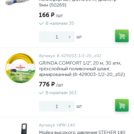
9мм {50269}
166 ₽
/шт
В наличии 35
-
+
шт
Артикул:
8-429003-1/2-20_z02
GRINDA COMFORT 1/2", 20 м, 30 атм,
трёхслойный поливочный шланг,
армированный {8-429003-1/2-20_z02}
776 ₽
/шт
В наличии 163
-
+
шт
Артикул:
HPW-140
Мойка высокого давления STEHER 140