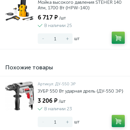
Мойка высокого давления STEHER 140
Атм, 1700 Вт {HPW-140}
6 717 ₽
/шт
В наличии 25
-
+
шт
Похожие товары
Артикул:
ДУ-550 ЭР
ЗУБР 550 Вт ударная дрель {ДУ-550 ЭР}
3 206 ₽
/шт
В наличии 23
-
+
шт