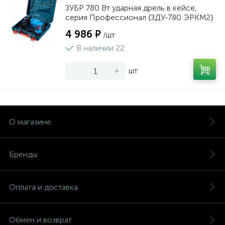
ЗУБР 780 Вт ударная дрель в кейсе,
серия Профессионал {ЗДУ-780 ЭРКМ2}
4 986 ₽
/шт
В наличии 22
-
+
шт
О магазине
Бренды
Оплата и доставка
Обмен и возврат