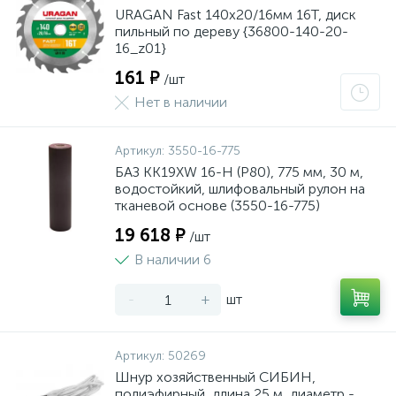
URAGAN Fast 140x20/16мм 16Т, диск
пильный по дереву {36800-140-20-
16_z01}
161 ₽
/шт
Нет в наличии
Артикул:
3550-16-775
БАЗ KK19XW 16-H (Р80), 775 мм, 30 м,
водостойкий, шлифовальный рулон на
тканевой основе (3550-16-775)
19 618 ₽
/шт
В наличии 6
-
+
шт
Артикул:
50269
Шнур хозяйственный СИБИН,
полиэфирный, длина 25 м, диаметр -