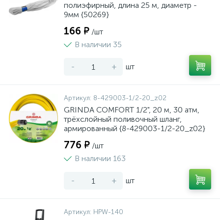
полиэфирный, длина 25 м, диаметр -
9мм {50269}
166 ₽
/шт
В наличии 35
-
+
шт
Артикул:
8-429003-1/2-20_z02
GRINDA COMFORT 1/2", 20 м, 30 атм,
трёхслойный поливочный шланг,
армированный {8-429003-1/2-20_z02}
776 ₽
/шт
В наличии 163
-
+
шт
Артикул:
HPW-140