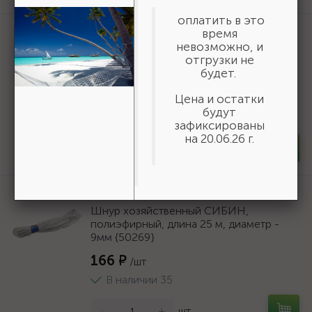
оплатить в это
Артикул:
3550-16-775
время
невозможно, и
БАЗ KK19XW 16-H (Р80), 775 мм, 30 м,
отгрузки не
водостойкий, шлифовальный рулон на
будет.
тканевой основе (3550-16-775)
19 618 ₽
Цена и остатки
/шт
будут
В наличии 6
зафиксированы
на 20.06.26 г.
-
+
шт
Артикул:
50269
Шнур хозяйственный СИБИН,
полиэфирный, длина 25 м, диаметр -
9мм {50269}
166 ₽
/шт
В наличии 35
-
+
шт