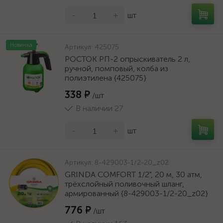
-
+
шт
Новинка
Артикул:
425075
РОСТОК РП-2 опрыскиватель 2 л,
ручной, помповый, колба из
полиэтилена {425075}
338 ₽
/шт
В наличии 27
-
+
шт
Артикул:
8-429003-1/2-20_z02
GRINDA COMFORT 1/2", 20 м, 30 атм,
трёхслойный поливочный шланг,
армированный {8-429003-1/2-20_z02}
776 ₽
/шт