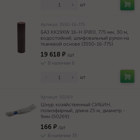
-
+
шт
Артикул:
3550-16-775
БАЗ KK19XW 16-H (Р80), 775 мм, 30 м,
водостойкий, шлифовальный рулон на
тканевой основе (3550-16-775)
19 618 ₽
/шт
В наличии 6
-
+
шт
Артикул:
50269
Шнур хозяйственный СИБИН,
полиэфирный, длина 25 м, диаметр -
9мм {50269}
166 ₽
/шт
В наличии 35