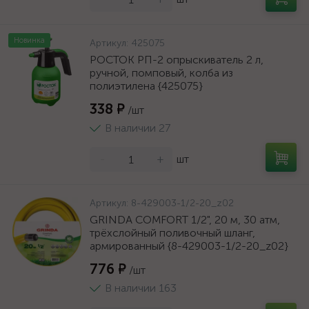
Новинка
Артикул:
425075
РОСТОК РП-2 опрыскиватель 2 л,
ручной, помповый, колба из
полиэтилена {425075}
338 ₽
/шт
В наличии 27
-
+
шт
Артикул:
8-429003-1/2-20_z02
GRINDA COMFORT 1/2", 20 м, 30 атм,
трёхслойный поливочный шланг,
армированный {8-429003-1/2-20_z02}
776 ₽
/шт
В наличии 163