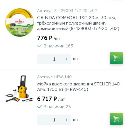
Артикул:
8-429003-1/2-20_z02
GRINDA COMFORT 1/2", 20 м, 30 атм,
трёхслойный поливочный шланг,
армированный {8-429003-1/2-20_z02}
776 ₽
/шт
В наличии 163
-
+
шт
Артикул:
HPW-140
Мойка высокого давления STEHER 140
Атм, 1700 Вт {HPW-140}
6 717 ₽
/шт
В наличии 25
-
+
шт