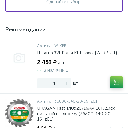
Сделайте выбор!
Рекомендации
Артикул:
W-КРБ-1
Штанга ЗУБР для КРБ-хххх {W-КРБ-1}
2 453 ₽
/шт
В наличии 1
-
+
шт
Артикул:
36800-140-20-16_z01
URAGAN Fast 140x20/16мм 16Т, диск
пильный по дереву {36800-140-20-
16_z01}