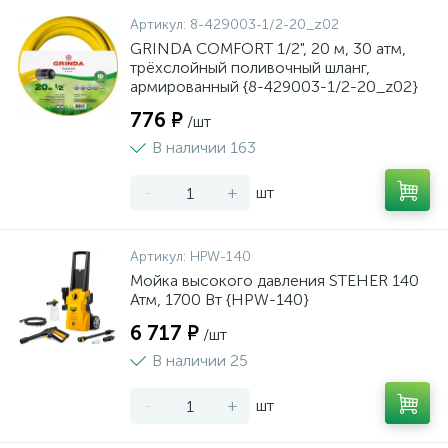
Артикул:
8-429003-1/2-20_z02
GRINDA COMFORT 1/2", 20 м, 30 атм,
трёхслойный поливочный шланг,
армированный {8-429003-1/2-20_z02}
776 ₽
/шт
В наличии 163
-
+
шт
Артикул:
HPW-140
Мойка высокого давления STEHER 140
Атм, 1700 Вт {HPW-140}
6 717 ₽
/шт
В наличии 25
-
+
шт