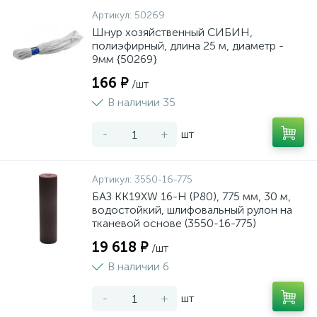
Артикул:
50269
Шнур хозяйственный СИБИН,
полиэфирный, длина 25 м, диаметр -
9мм {50269}
166 ₽
/шт
В наличии 35
-
+
шт
Артикул:
3550-16-775
БАЗ KK19XW 16-H (Р80), 775 мм, 30 м,
водостойкий, шлифовальный рулон на
тканевой основе (3550-16-775)
19 618 ₽
/шт
В наличии 6
-
+
шт