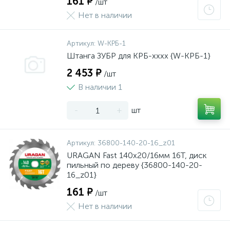
161 ₽
/шт
Нет в наличии
Артикул:
W-КРБ-1
Штанга ЗУБР для КРБ-хххх {W-КРБ-1}
2 453 ₽
/шт
В наличии 1
-
+
шт
Артикул:
36800-140-20-16_z01
URAGAN Fast 140x20/16мм 16Т, диск
пильный по дереву {36800-140-20-
16_z01}
161 ₽
/шт
Нет в наличии