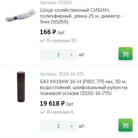
Артикул:
50269
Шнур хозяйственный СИБИН,
полиэфирный, длина 25 м, диаметр -
9мм {50269}
166 ₽
/шт
В наличии 35
-
+
шт
Артикул:
3550-16-775
БАЗ KK19XW 16-H (Р80), 775 мм, 30 м,
водостойкий, шлифовальный рулон на
тканевой основе (3550-16-775)
19 618 ₽
/шт
В наличии 6
-
+
шт