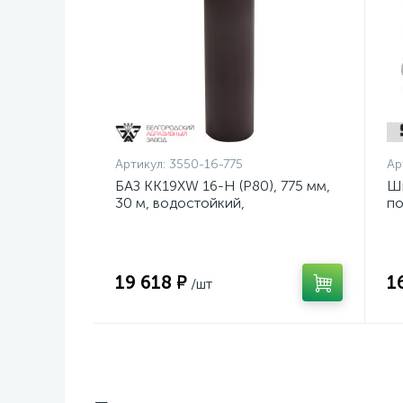
Артикул:
3550-16-775
Ар
БАЗ KK19XW 16-H (Р80), 775 мм,
Ш
30 м, водостойкий,
по
шлифовальный рулон на тканевой
ди
основе (3550-16-775)
19 618 ₽
1
/шт