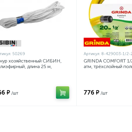
тикул:
50269
Артикул:
8-429003-1/2-
нур хозяйственный СИБИН,
GRINDA COMFORT 1/2"
лиэфирный, длина 25 м,
атм, трёхслойный по
аметр - 9мм {50269}
шланг, армированный 
1/2-20_z02}
66 ₽
776 ₽
/шт
/шт