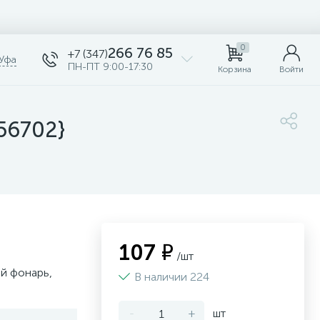
0
266 76 85
+7 (347)
Уфа
ПН-ПТ 9:00-17:30
Корзина
Войти
56702}
107 ₽
/шт
й фонарь,
В наличии 224
-
+
шт