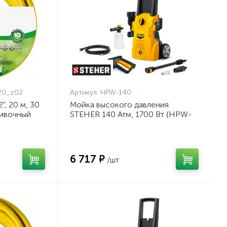
20_z02
Артикул:
HPW-140
, 20 м, 30
Мойка высокого давления
ливочный
STEHER 140 Атм, 1700 Вт {HPW-
{8-429003-
140}
6 717 ₽
/шт