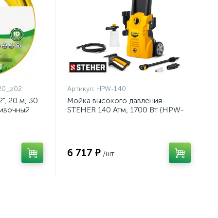
20_z02
Артикул:
HPW-140
, 20 м, 30
Мойка высокого давления
ливочный
STEHER 140 Атм, 1700 Вт {HPW-
{8-429003-
140}
6 717 ₽
/шт