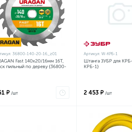
тикул:
36800-140-20-16_z01
Артикул:
W-КРБ-1
AGAN Fast 140x20/16мм 16Т,
Штанга ЗУБР для КРБ-
ск пильный по дереву {36800-
КРБ-1}
0-20-16_z01}
61 ₽
2 453 ₽
/шт
/шт