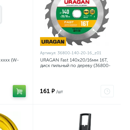
Артикул:
36800-140-20-16_z01
хххх {W-
URAGAN Fast 140x20/16мм 16Т,
диск пильный по дереву {36800-
140-20-16_z01}
161 ₽
/шт