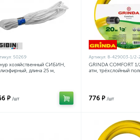
тикул:
50269
Артикул:
8-429003-1/2-
нур хозяйственный СИБИН,
GRINDA COMFORT 1/2"
лиэфирный, длина 25 м,
атм, трёхслойный по
аметр - 9мм {50269}
шланг, армированный 
1/2-20_z02}
66 ₽
776 ₽
/шт
/шт