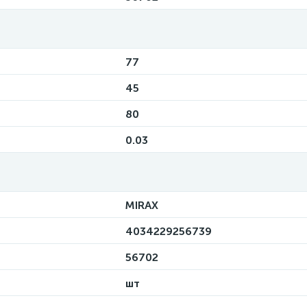
77
45
80
0.03
MIRAX
4034229256739
56702
шт