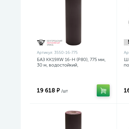
Артикул:
3550-16-775
Ар
БАЗ KK19XW 16-H (Р80), 775 мм,
Ш
30 м, водостойкий,
по
шлифовальный рулон на тканевой
ди
основе (3550-16-775)
19 618 ₽
1
/шт