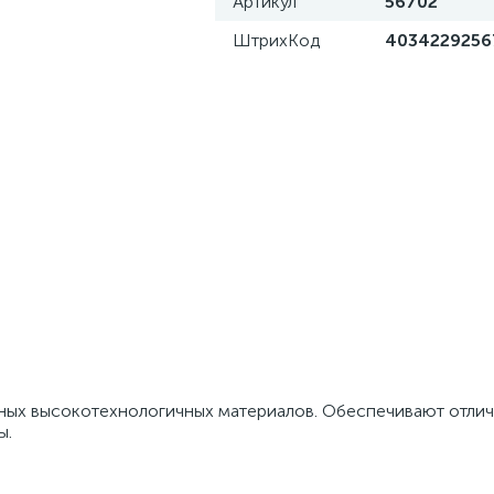
Артикул
56702
ШтрихКод
4034229256
ных высокотехнологичных материалов. Обеспечивают отли
ы.