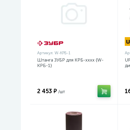
Артикул:
W-КРБ-1
Ар
Штанга ЗУБР для КРБ-хххх {W-
UR
КРБ-1}
ди
14
2 453 ₽
1
/шт