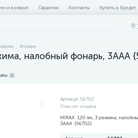
ен и возврат
Гарантия
Контакты
Купить в Кредит
зделия
Фонари
жима, налобный фонарь, 3ААА {
ывы
0
Артикул:
56702
Пока нет отзывов
MIRAX 120 лм, 3 режима, налобны
3ААА {56702}