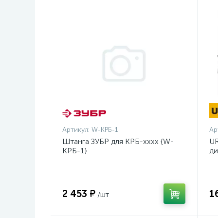
Артикул:
W-КРБ-1
Ар
Штанга ЗУБР для КРБ-хххх {W-
UR
КРБ-1}
ди
14
2 453 ₽
1
/шт