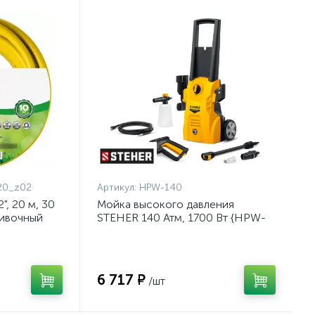
20_z02
Артикул:
HPW-140
, 20 м, 30
Мойка высокого давления
ливочный
STEHER 140 Атм, 1700 Вт {HPW-
{8-429003-
140}
6 717 ₽
/шт