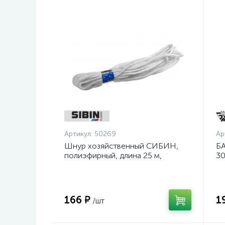
Артикул:
50269
Ар
Шнур хозяйственный СИБИН,
БА
полиэфирный, длина 25 м,
30
диаметр - 9мм {50269}
шл
ос
166 ₽
1
/шт