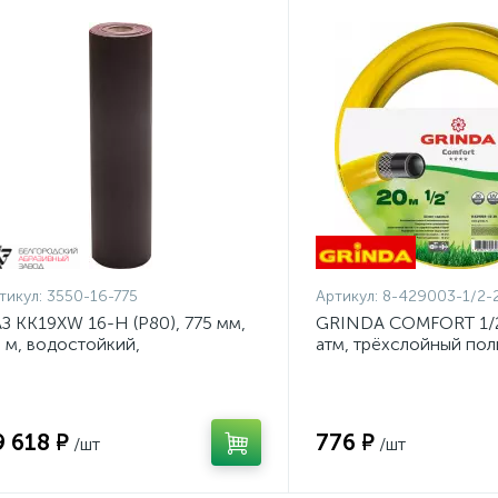
тикул:
3550-16-775
Артикул:
8-429003-1/2-
З KK19XW 16-H (Р80), 775 мм,
GRINDA COMFORT 1/2"
 м, водостойкий,
атм, трёхслойный по
ифовальный рулон на тканевой
шланг, армированный 
нове (3550-16-775)
1/2-20_z02}
9 618 ₽
776 ₽
/шт
/шт