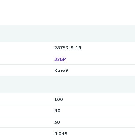
28753-8-19
ЗУБР
Китай
100
40
30
0.049