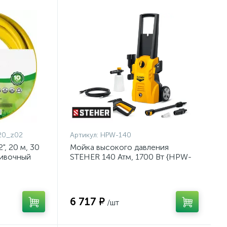
20_z02
Артикул:
HPW-140
, 20 м, 30
Мойка высокого давления
ливочный
STEHER 140 Атм, 1700 Вт {HPW-
{8-429003-
140}
6 717 ₽
/шт