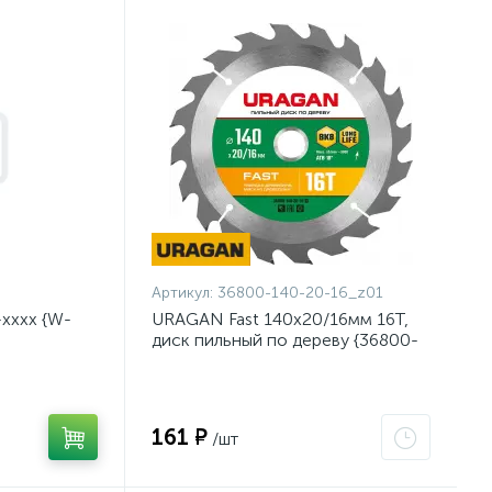
Артикул:
36800-140-20-16_z01
хххх {W-
URAGAN Fast 140x20/16мм 16Т,
диск пильный по дереву {36800-
140-20-16_z01}
161 ₽
/шт