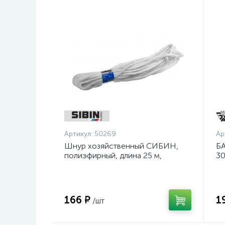
Артикул:
50269
Ар
Шнур хозяйственный СИБИН,
БА
полиэфирный, длина 25 м,
30
диаметр - 9мм {50269}
шл
ос
166 ₽
1
/шт