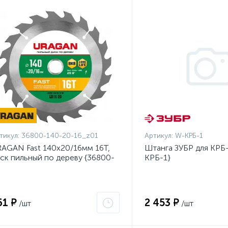
тикул:
36800-140-20-16_z01
Артикул:
W-КРБ-1
AGAN Fast 140x20/16мм 16Т,
Штанга ЗУБР для КРБ-
ск пильный по дереву {36800-
КРБ-1}
0-20-16_z01}
61 ₽
2 453 ₽
/шт
/шт