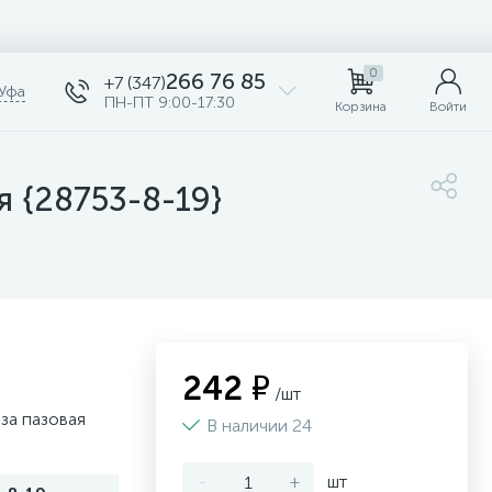
0
266 76 85
+7 (347)
Уфа
ПН-ПТ 9:00-17:30
Корзина
Войти
я {28753-8-19}
242 ₽
/шт
за пазовая
В наличии 24
-
+
шт