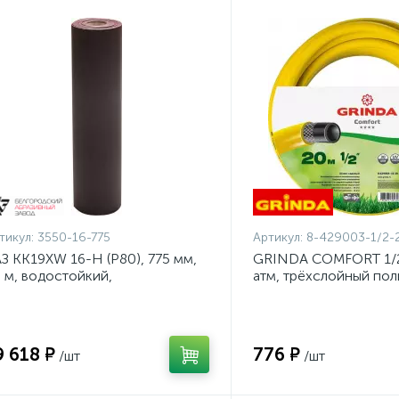
тикул:
3550-16-775
Артикул:
8-429003-1/2-
З KK19XW 16-H (Р80), 775 мм,
GRINDA COMFORT 1/2"
 м, водостойкий,
атм, трёхслойный по
ифовальный рулон на тканевой
шланг, армированный 
нове (3550-16-775)
1/2-20_z02}
9 618 ₽
776 ₽
/шт
/шт