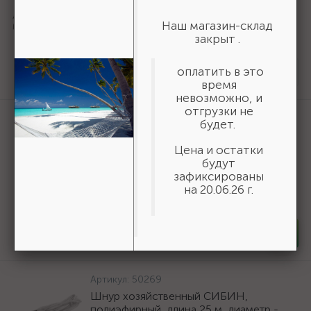
URAGAN Fast 140x20/16мм 16Т, диск
пильный по дереву {36800-140-20-
Наш магазин-склад
16_z01}
закрыт .
161 ₽
/шт
оплатить в это
Нет в наличии
время
невозможно, и
отгрузки не
Артикул:
3550-16-775
будет.
БАЗ KK19XW 16-H (Р80), 775 мм, 30 м,
водостойкий, шлифовальный рулон на
Цена и остатки
тканевой основе (3550-16-775)
будут
зафиксированы
19 618 ₽
/шт
на 20.06.26 г.
В наличии 6
-
+
шт
Артикул:
50269
Шнур хозяйственный СИБИН,
полиэфирный, длина 25 м, диаметр -