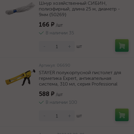
Шнур хозяйственный СИБИН,
полиэфирный, длина 25 м, диаметр -
9мм {50269}
166 ₽
/шт
В наличии 35
-
+
шт
Артикул:
06690
STAYER полукорпусной пистолет для
герметика Expert, антикапельная
система, 310 мл, серия Professional
588 ₽
/шт
В наличии 100
-
+
шт