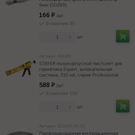
9мм {50269}
166 ₽
/шт
В наличии 35
-
+
шт
Артикул:
06690
STAYER полукорпусной пистолет для
герметика Expert, антикапельная
система, 310 мл, серия Professional
588 ₽
/шт
В наличии 100
-
+
шт
Артикул:
310247-20-05
Перфорированная вентиляционная