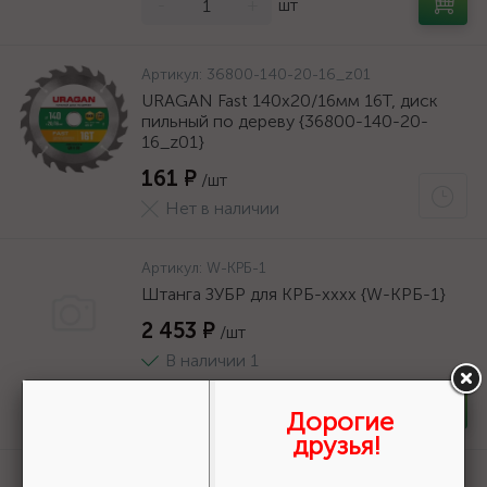
-
+
шт
Артикул:
36800-140-20-16_z01
URAGAN Fast 140x20/16мм 16Т, диск
пильный по дереву {36800-140-20-
16_z01}
161 ₽
/шт
Нет в наличии
Артикул:
W-КРБ-1
Штанга ЗУБР для КРБ-хххх {W-КРБ-1}
2 453 ₽
/шт
В наличии 1
-
+
шт
Дорогие
друзья!
Артикул:
36800-140-20-16_z01