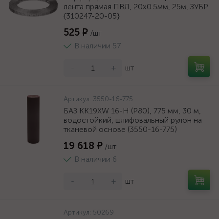
лента прямая ПВЛ, 20х0.5мм, 25м, ЗУБР
{310247-20-05}
525 ₽
/шт
В наличии 57
-
+
шт
Артикул:
3550-16-775
БАЗ KK19XW 16-H (Р80), 775 мм, 30 м,
водостойкий, шлифовальный рулон на
тканевой основе (3550-16-775)
19 618 ₽
/шт
В наличии 6
-
+
шт
Артикул:
50269