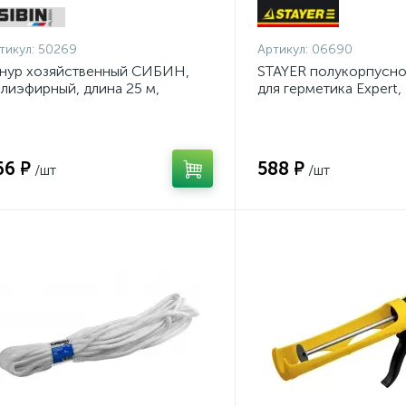
тикул:
50269
Артикул:
06690
нур хозяйственный СИБИН,
STAYER полукорпусно
лиэфирный, длина 25 м,
для герметика Expert,
аметр - 9мм {50269}
антикапельная систем
серия Professional
66 ₽
588 ₽
/шт
/шт