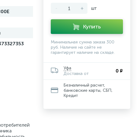
-
+
шт
800Е
Купить
й
Минимальная сумма заказа 300
373327353
руб. Наличие на сайте не
гарантирует наличие на складе.
Уфа
0 ₽
Доставка от
Безналичный расчет,
банковские карты, СБП,
Кредит
потребителей
чника
табильность