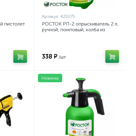
Артикул:
425075
й пистолет
РОСТОК РП-2 опрыскиватель 2 л,
ручной, помповый, колба из
а, 310 мл,
полиэтилена {425075}
338 ₽
/шт
Новинка