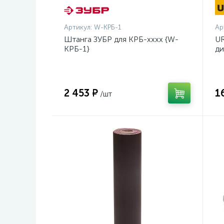
Артикул:
W-КРБ-1
Ар
Штанга ЗУБР для КРБ-хххх {W-
UR
КРБ-1}
ди
14
2 453 ₽
1
/шт