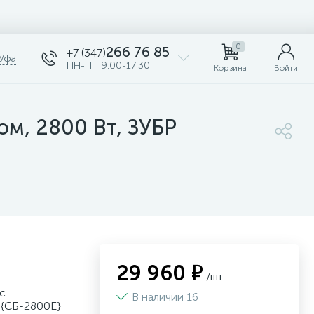
0
266 76 85
+7 (347)
Уфа
ПН-ПТ 9:00-17:30
Корзина
Войти
ом, 2800 Вт, ЗУБР
29 960 ₽
/шт
с
В наличии 16
 {СБ-2800Е}