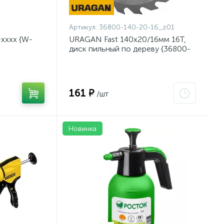
Артикул:
36800-140-20-16_z01
хххх {W-
URAGAN Fast 140x20/16мм 16Т,
диск пильный по дереву {36800-
140-20-16_z01}
161 ₽
/шт
Новинка