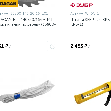
тикул:
36800-140-20-16_z01
Артикул:
W-КРБ-1
AGAN Fast 140x20/16мм 16Т,
Штанга ЗУБР для КРБ-
ск пильный по дереву {36800-
КРБ-1}
0-20-16_z01}
61 ₽
2 453 ₽
/шт
/шт