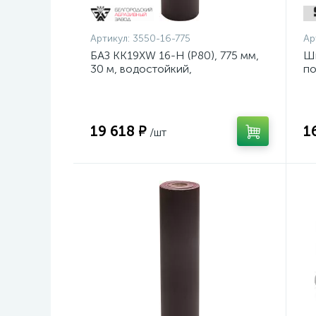
Артикул:
3550-16-775
Ар
БАЗ KK19XW 16-H (Р80), 775 мм,
Ш
30 м, водостойкий,
по
шлифовальный рулон на тканевой
ди
основе (3550-16-775)
19 618 ₽
1
/шт