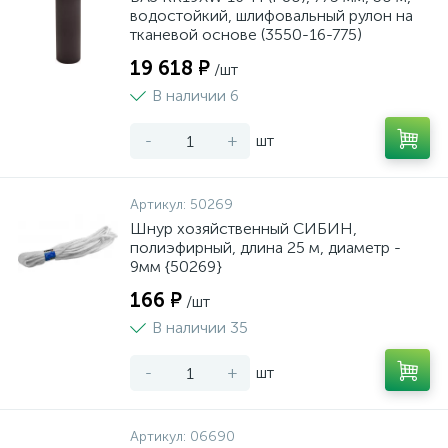
водостойкий, шлифовальный рулон на
тканевой основе (3550-16-775)
19 618 ₽
/шт
В наличии 6
-
+
шт
Артикул:
50269
Шнур хозяйственный СИБИН,
полиэфирный, длина 25 м, диаметр -
9мм {50269}
166 ₽
/шт
В наличии 35
-
+
шт
Артикул:
06690