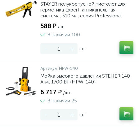
STAYER полукорпусной пистолет для
герметика Expert, антикапельная
система, 310 мл, серия Professional
588 ₽
/шт
В наличии 100
-
+
шт
Артикул:
HPW-140
Мойка высокого давления STEHER 140
Атм, 1700 Вт {HPW-140}
6 717 ₽
/шт
В наличии 25
-
+
шт