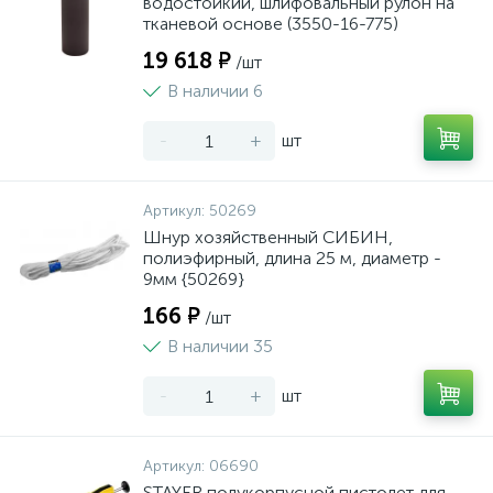
водостойкий, шлифовальный рулон на
тканевой основе (3550-16-775)
19 618 ₽
/шт
В наличии 6
-
+
шт
Артикул:
50269
Шнур хозяйственный СИБИН,
полиэфирный, длина 25 м, диаметр -
9мм {50269}
166 ₽
/шт
В наличии 35
-
+
шт
Артикул:
06690
STAYER полукорпусной пистолет для