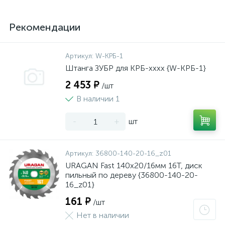
Рекомендации
Артикул:
W-КРБ-1
Штанга ЗУБР для КРБ-хххх {W-КРБ-1}
2 453 ₽
/шт
В наличии 1
-
+
шт
Артикул:
36800-140-20-16_z01
URAGAN Fast 140x20/16мм 16Т, диск
пильный по дереву {36800-140-20-
16_z01}
161 ₽
/шт
Нет в наличии