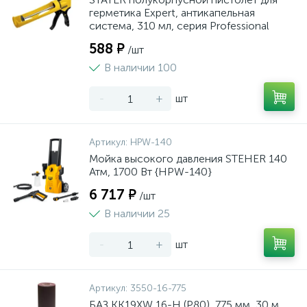
герметика Expert, антикапельная
система, 310 мл, серия Professional
588 ₽
/шт
В наличии 100
-
+
шт
Артикул:
HPW-140
Мойка высокого давления STEHER 140
Атм, 1700 Вт {HPW-140}
6 717 ₽
/шт
В наличии 25
-
+
шт
Артикул:
3550-16-775
БАЗ KK19XW 16-H (Р80), 775 мм, 30 м,