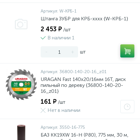
Артикул:
W-КРБ-1
Штанга ЗУБР для КРБ-хххх {W-КРБ-1}
2 453 ₽
/шт
В наличии 1
-
+
шт
Артикул:
36800-140-20-16_z01
URAGAN Fast 140x20/16мм 16Т, диск
пильный по дереву {36800-140-20-
16_z01}
161 ₽
/шт
Нет в наличии
Артикул:
3550-16-775
БАЗ KK19XW 16-H (Р80), 775 мм, 30 м,