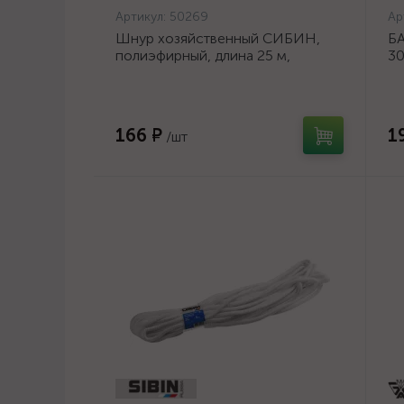
Артикул:
50269
Ар
Шнур хозяйственный СИБИН,
БА
полиэфирный, длина 25 м,
30
диаметр - 9мм {50269}
шл
ос
166 ₽
1
/шт