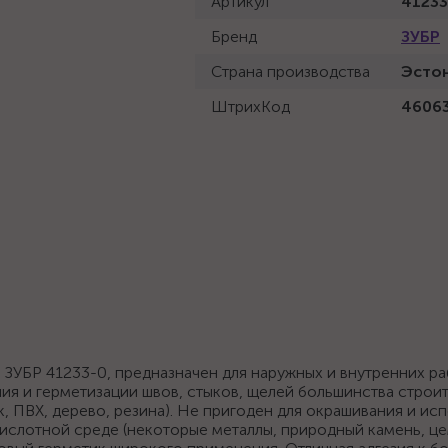
Артикул
41233
Бренд
ЗУБР
Страна производства
Эсто
ШтрихКод
4606
 ЗУБР 41233-0, предназначен для наружных и внутренних ра
ния и герметизации швов, стыков, щелей большинства строи
к, ПВХ, дерево, резина). Не пригоден для окрашивания и ис
слотной среде (некоторые металлы, природный камень, цем