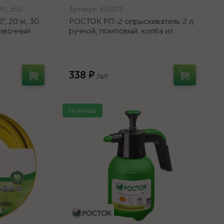
20_z02
Артикул:
425075
, 20 м, 30
РОСТОК РП-2 опрыскиватель 2 л,
ливочный
ручной, помповый, колба из
{8-429003-
полиэтилена {425075}
338 ₽
/шт
Новинка