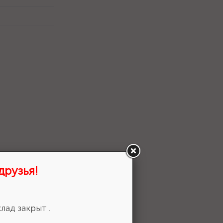
друзья!
лад закрыт .