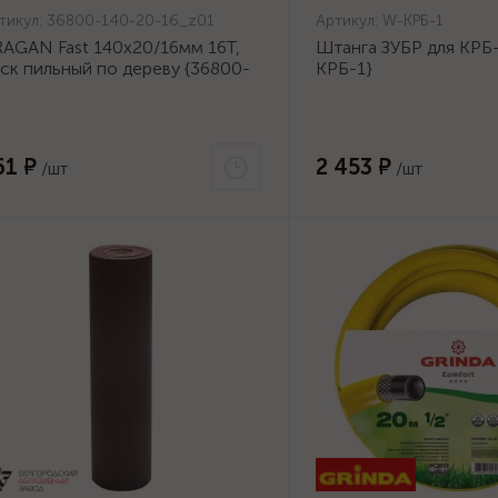
тикул:
36800-140-20-16_z01
Артикул:
W-КРБ-1
AGAN Fast 140x20/16мм 16Т,
Штанга ЗУБР для КРБ-
ск пильный по дереву {36800-
КРБ-1}
0-20-16_z01}
61 ₽
2 453 ₽
/шт
/шт