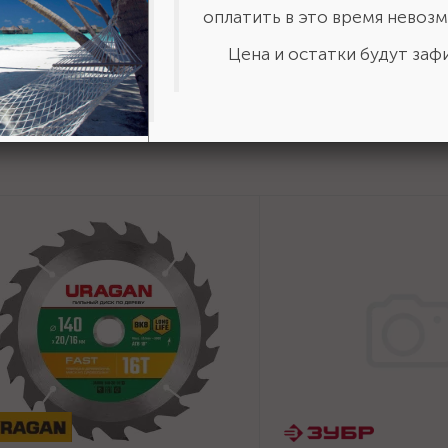
ставить отзыв?
Сделайте
оплатить в это время невозм
авьте свою оценку!
Цена и остатки будут зафи