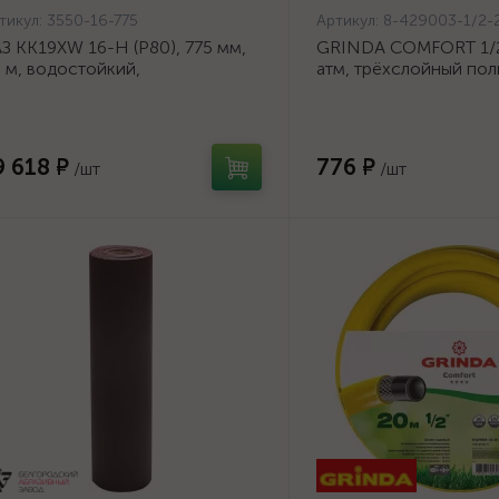
тикул:
3550-16-775
Артикул:
8-429003-1/2-
З KK19XW 16-H (Р80), 775 мм,
GRINDA COMFORT 1/2"
 м, водостойкий,
атм, трёхслойный по
ифовальный рулон на тканевой
шланг, армированный 
нове (3550-16-775)
1/2-20_z02}
9 618 ₽
776 ₽
/шт
/шт