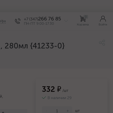
0
266 76 85
+7 (347)
Уфа
ПН-ПТ 9:00-17:30
Корзина
Войти
, 280мл {41233-0}
332 ₽
/шт
й,
В наличии 29
-
+
шт