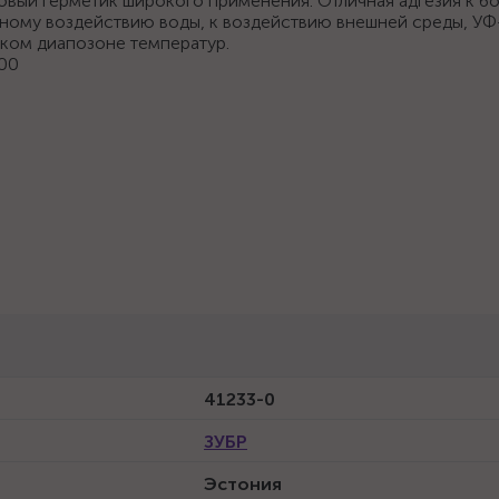
вый герметик широкого применения. Отличная адгезия к б
ьному воздействию воды, к воздействию внешней среды, УФ
оком диапозоне температур.
100
41233-0
ЗУБР
Эстония