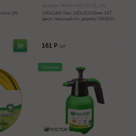
Артикул:
36800-140-20-16_z01
хххх {W-
URAGAN Fast 140x20/16мм 16Т,
диск пильный по дереву {36800-
140-20-16_z01}
161 ₽
/шт
Новинка