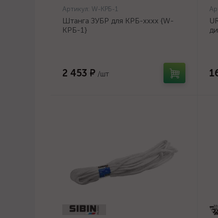
Артикул:
W-КРБ-1
Ар
Штанга ЗУБР для КРБ-хххх {W-
UR
КРБ-1}
ди
14
2 453 ₽
1
/шт