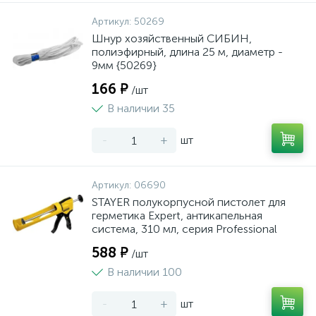
Артикул:
50269
Шнур хозяйственный СИБИН,
полиэфирный, длина 25 м, диаметр -
9мм {50269}
166 ₽
/шт
В наличии 35
-
+
шт
Артикул:
06690
STAYER полукорпусной пистолет для
герметика Expert, антикапельная
система, 310 мл, серия Professional
588 ₽
/шт
В наличии 100
-
+
шт