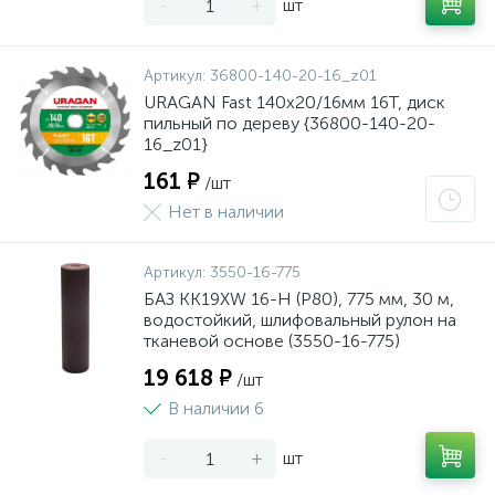
-
+
шт
Артикул:
36800-140-20-16_z01
URAGAN Fast 140x20/16мм 16Т, диск
пильный по дереву {36800-140-20-
16_z01}
161 ₽
/шт
Нет в наличии
Артикул:
3550-16-775
БАЗ KK19XW 16-H (Р80), 775 мм, 30 м,
водостойкий, шлифовальный рулон на
тканевой основе (3550-16-775)
19 618 ₽
/шт
В наличии 6
-
+
шт