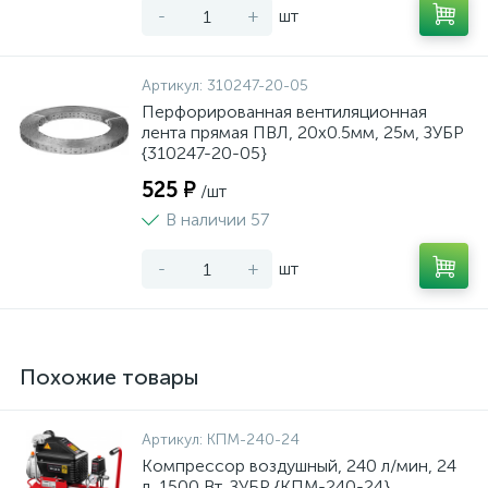
-
+
шт
Артикул:
310247-20-05
Перфорированная вентиляционная
лента прямая ПВЛ, 20х0.5мм, 25м, ЗУБР
{310247-20-05}
525 ₽
/шт
В наличии 57
-
+
шт
Похожие товары
Артикул:
КПМ-240-24
Компрессор воздушный, 240 л/мин, 24
л, 1500 Вт, ЗУБР {КПМ-240-24}