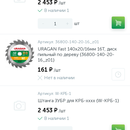
2 453 ₽
/шт
В наличии 1
-
+
шт
Артикул:
36800-140-20-16_z01
URAGAN Fast 140x20/16мм 16Т, диск
пильный по дереву {36800-140-20-
16_z01}
161 ₽
/шт
Нет в наличии
Артикул:
W-КРБ-1
Штанга ЗУБР для КРБ-хххх {W-КРБ-1}
2 453 ₽
/шт
В наличии 1