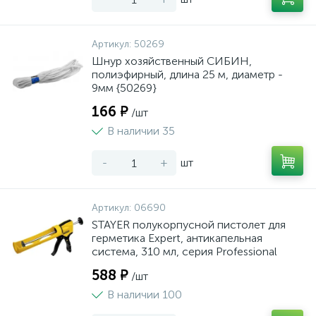
Артикул:
50269
Шнур хозяйственный СИБИН,
полиэфирный, длина 25 м, диаметр -
9мм {50269}
166 ₽
/шт
В наличии 35
-
+
шт
Артикул:
06690
STAYER полукорпусной пистолет для
герметика Expert, антикапельная
система, 310 мл, серия Professional
588 ₽
/шт
В наличии 100