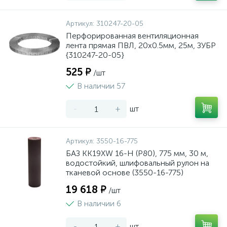
Артикул:
310247-20-05
Перфорированная вентиляционная
лента прямая ПВЛ, 20х0.5мм, 25м, ЗУБР
{310247-20-05}
525 ₽
/шт
В наличии 57
-
+
шт
Артикул:
3550-16-775
БАЗ KK19XW 16-H (Р80), 775 мм, 30 м,
водостойкий, шлифовальный рулон на
тканевой основе (3550-16-775)
19 618 ₽
/шт
В наличии 6
-
+
шт